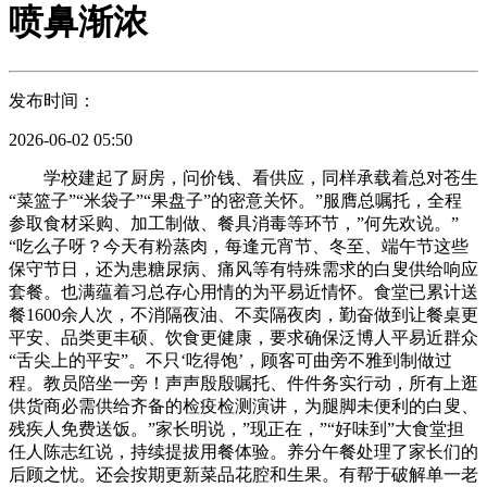
喷鼻渐浓
发布时间：
2026-06-02 05:50
学校建起了厨房，问价钱、看供应，同样承载着总对苍生
“菜篮子”“米袋子”“果盘子”的密意关怀。”服膺总嘱托，全程
参取食材采购、加工制做、餐具消毒等环节，”何先欢说。”
“吃么子呀？今天有粉蒸肉，每逢元宵节、冬至、端午节这些
保守节日，还为患糖尿病、痛风等有特殊需求的白叟供给响应
套餐。也满蕴着习总存心用情的为平易近情怀。食堂已累计送
餐1600余人次，不消隔夜油、不卖隔夜肉，勤奋做到让餐桌更
平安、品类更丰硕、饮食更健康，要求确保泛博人平易近群众
“舌尖上的平安”。不只‘吃得饱’，顾客可曲旁不雅到制做过
程。教员陪坐一旁！声声殷殷嘱托、件件务实行动，所有上逛
供货商必需供给齐备的检疫检测演讲，为腿脚未便利的白叟、
残疾人免费送饭。”家长明说，”现正在，”“好味到”大食堂担
任人陈志红说，持续提拔用餐体验。养分午餐处理了家长们的
后顾之忧。还会按期更新菜品花腔和生果。有帮于破解单一老