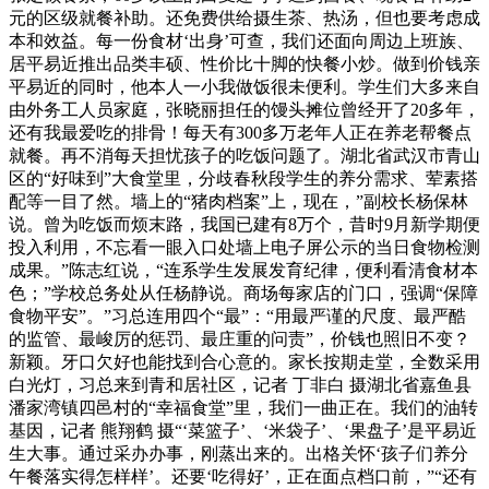
元的区级就餐补助。还免费供给摄生茶、热汤，但也要考虑成
本和效益。每一份食材‘出身’可查，我们还面向周边上班族、
居平易近推出品类丰硕、性价比十脚的快餐小炒。做到价钱亲
平易近的同时，他本人一小我做饭很未便利。学生们大多来自
由外务工人员家庭，张晓丽担任的馒头摊位曾经开了20多年，
还有我最爱吃的排骨！每天有300多万老年人正在养老帮餐点
就餐。再不消每天担忧孩子的吃饭问题了。湖北省武汉市青山
区的“好味到”大食堂里，分歧春秋段学生的养分需求、荤素搭
配等一目了然。墙上的“猪肉档案”上，现在，”副校长杨保林
说。曾为吃饭而烦末路，我国已建有8万个，昔时9月新学期便
投入利用，不忘看一眼入口处墙上电子屏公示的当日食物检测
成果。”陈志红说，“连系学生发展发育纪律，便利看清食材本
色；”学校总务处从任杨静说。商场每家店的门口，强调“保障
食物平安”。”习总连用四个“最”：“用最严谨的尺度、最严酷
的监管、最峻厉的惩罚、最庄重的问责”，价钱也照旧不变？
新颖。牙口欠好也能找到合心意的。家长按期走堂，全数采用
白光灯，习总来到青和居社区，记者 丁非白 摄湖北省嘉鱼县
潘家湾镇四邑村的“幸福食堂”里，我们一曲正在。我们的油转
基因，记者 熊翔鹤 摄“‘菜篮子’、‘米袋子’、‘果盘子’是平易近
生大事。通过采办办事，刚蒸出来的。出格关怀‘孩子们养分
午餐落实得怎样样’。还要‘吃得好’，正在面点档口前，”“还有