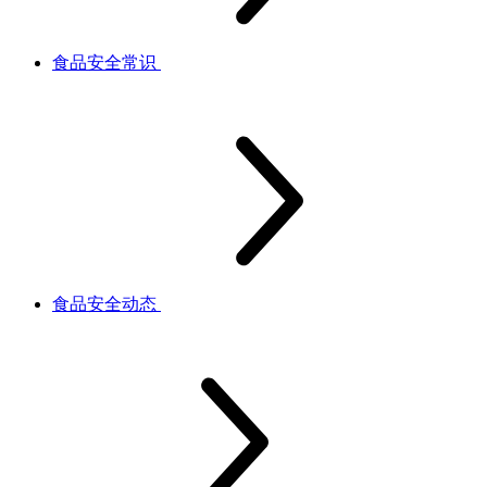
食品安全常识
食品安全动态