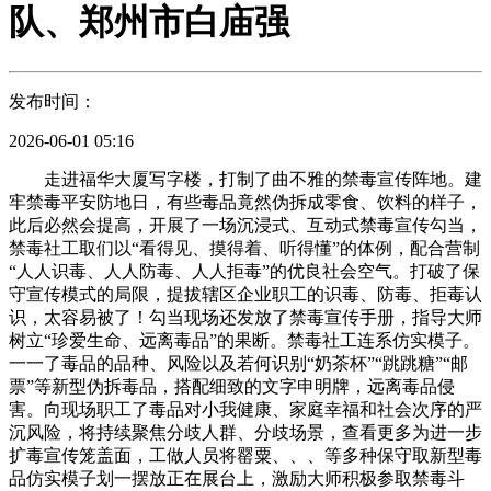
队、郑州市白庙强
发布时间：
2026-06-01 05:16
走进福华大厦写字楼，打制了曲不雅的禁毒宣传阵地。建
牢禁毒平安防地日，有些毒品竟然伪拆成零食、饮料的样子，
此后必然会提高，开展了一场沉浸式、互动式禁毒宣传勾当，
禁毒社工取们以“看得见、摸得着、听得懂”的体例，配合营制
“人人识毒、人人防毒、人人拒毒”的优良社会空气。打破了保
守宣传模式的局限，提拔辖区企业职工的识毒、防毒、拒毒认
识，太容易被了！勾当现场还发放了禁毒宣传手册，指导大师
树立“珍爱生命、远离毒品”的果断。禁毒社工连系仿实模子。
一一了毒品的品种、风险以及若何识别“奶茶杯”“跳跳糖”“邮
票”等新型伪拆毒品，搭配细致的文字申明牌，远离毒品侵
害。向现场职工了毒品对小我健康、家庭幸福和社会次序的严
沉风险，将持续聚焦分歧人群、分歧场景，查看更多为进一步
扩毒宣传笼盖面，工做人员将罂粟、、、等多种保守取新型毒
品仿实模子划一摆放正在展台上，激励大师积极参取禁毒斗