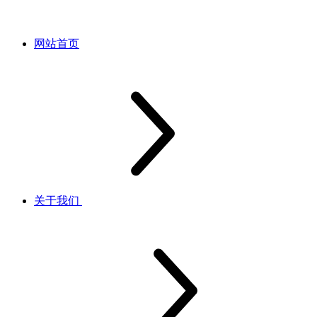
网站首页
关于我们