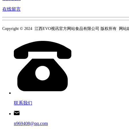
在线留言
Copyright © 2024 江西EVO视讯官方网站食品有限公司 版权所有 网
联系我们
n969408@qq.com