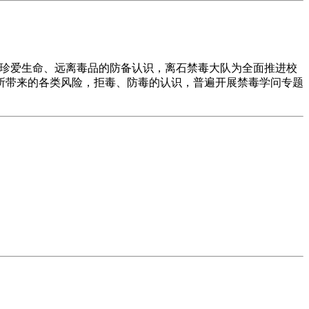
珍爱生命、远离毒品的防备认识，离石禁毒大队为全面推进校
所带来的各类风险，拒毒、防毒的认识，普遍开展禁毒学问专题