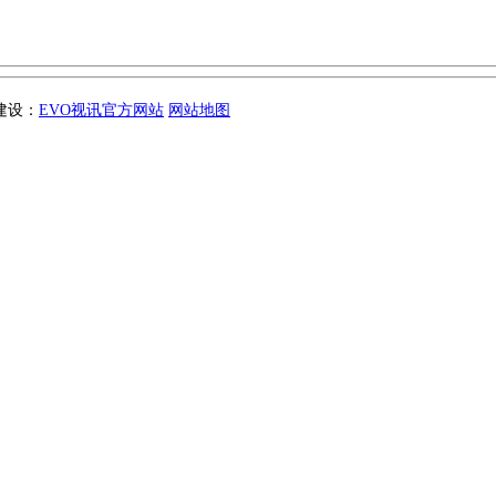
站建设：
EVO视讯官方网站
网站地图