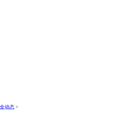
全动态
>