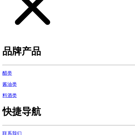
品牌产品
醋类
酱油类
料酒类
快捷导航
联系我们