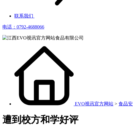
联系我们
电话：0792-4688066
EVO视讯官方网站
>
食品安
遭到校方和学好评