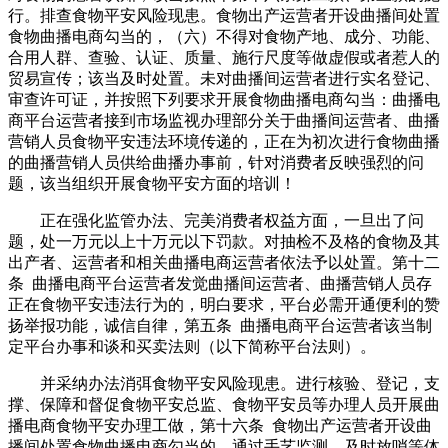
行。排查食物平安风险现患。食物出产运营者开设曲播间处置
食物曲播电商勾当的，（六）不得对食物产地、成分、功能、
合用人群、查验、认证、质量、施行尺度等做虚假或者惹人的
贸易宣传；该当及时处置。未对曲播间运营者进行实名登记、
审查许可证，并按照下列要求开展食物曲播电商勾当：曲播电
商平台运营者接到市场监视办理部分关于曲播间运营者、曲播
营销人员食物平安违法环境传递的，正在为初次进行食物曲播
的曲播营销人员供给曲播办事前，针对消费者反映强烈的问
题，该当组织开展食物平安方面的培训！
正在强化监管办法、完美消费者权益方面，一旦出了问
题，处一万元以上十万元以下罚款。对抽检不及格的食物及其
出产者、运营者和相关曲播电商运营者依法予以处置。第十二
条 曲播电商平台运营者发觉曲播间运营者、曲播营销人员存
正在食物平安违法行为的，明白要求，平台必需开通便利的赞
扬举报功能，诚信自律，第五条 曲播电商平台运营者该当制
定平台办事和谈和买卖法则（以下简称平台法则）。
并采纳办法消弭食物平安风险现患。进行核验、登记，支
撑、保障和督促食物平安总监、食物平安员等办理人员开展曲
播电商食物平安办理工做，第十六条 食物出产运营者开设曲
播间处置食物曲播电商勾当的，通过手艺监测、及时放哨等体