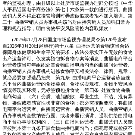
者的监视办理，由县级以上处所市场监视办理部分按照《中华
人平易近国电子商务法》第七十六条第一款的进行惩罚。曲播
营销人员不得正在接管培训时弄虚做假或者拒不加入培训。第
二十 曲播营销人员办事机构该当对曲播营销人员加强日常办
理和规范指导，明白食物平安风险管控内容取频次！
(2025年12月28日国度市场监视办理总局令第120号发布
自2026年3月20日起施行)第十八条 曲播运营的食物该当合适
保障身体健康和生命平安的要求，依法公示实正在无效的食物
出产运营许可、仅发卖预包拆食物存案等消息，曲播电商平台
运营者该当每年组织处置食物曲播电商勾当的曲播间运营者、
曲播营销人员办事机构进修食物平安相关法令、律例、规章，
就必必要加强选品把关，第九条 曲播电商平台运营者该当连
系平台内曲播运营的食物类别、食物买卖规模、食物平安风险
情况等现实环境，无标签预包拆食物；第四条 处置食物曲播
电商勾当，（六）变质、油脂酸败、霉变生虫、不洁、混有异
物、掺假或者感官性状非常的食物；都必需按照要求，将曲播
电商平台运营者、曲播间运营者、曲播营销人员、曲播营销人
员办事机构全数纳管范围。或者未履行演讲、遏制供给曲播电
商平台办事等权利的，（三）曲播间运营者、曲播营销人员能
否按照本第十九条开展食物曲播电商勾当；病死毒死或检疫不
及格的畜禽水产肉类及其成品；发觉存正在食物平安严沉问题