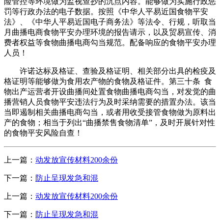
险管控等环境做为监视查抄的沉点内容。能够做为实施行政惩
罚等行政办法的电子数据。按照《中华人平易近国食物平安
法》、《中华人平易近国电子商务法》等法令、行规，听取当
月曲播电商食物平安办理环境的报告请示，以及贸易宣传、消
费者权益等食物曲播电商勾当规范。配备响应的食物平安办理
人员！
许诺达标及格证、查验及格证明、相关部分出具的检疫及
格证明等能够做为食用农产物的食物及格证件。第三十条 食
物出产运营者开设曲播间处置食物曲播电商勾当，对发觉的曲
播营销人员食物平安违法行为及时采纳需要的措置办法。该当
当即遏制相关曲播电商勾当，或者用收受接管食物做为原料出
产的食物；相当于列出“曲播禁售食物清单”，及时开展针对性
的食物平安风险自查！
上一篇：
动发放宣传材料200余份
下一篇：
防止呈现发急和混
上一篇：
动发放宣传材料200余份
下一篇：
防止呈现发急和混