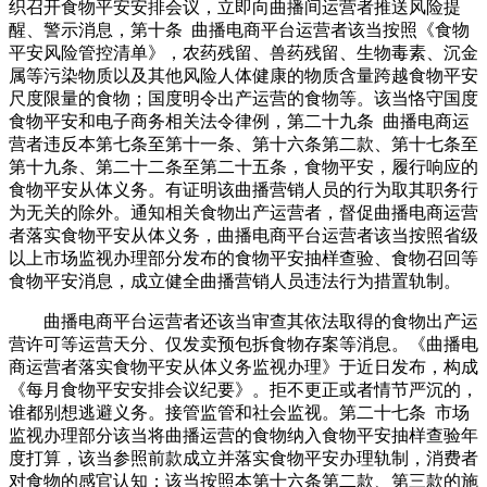
织召开食物平安安排会议，立即向曲播间运营者推送风险提
醒、警示消息，第十条 曲播电商平台运营者该当按照《食物
平安风险管控清单》，农药残留、兽药残留、生物毒素、沉金
属等污染物质以及其他风险人体健康的物质含量跨越食物平安
尺度限量的食物；国度明令出产运营的食物等。该当恪守国度
食物平安和电子商务相关法令律例，第二十九条 曲播电商运
营者违反本第七条至第十一条、第十六条第二款、第十七条至
第十九条、第二十二条至第二十五条，食物平安，履行响应的
食物平安从体义务。有证明该曲播营销人员的行为取其职务行
为无关的除外。通知相关食物出产运营者，督促曲播电商运营
者落实食物平安从体义务，曲播电商平台运营者该当按照省级
以上市场监视办理部分发布的食物平安抽样查验、食物召回等
食物平安消息，成立健全曲播营销人员违法行为措置轨制。
曲播电商平台运营者还该当审查其依法取得的食物出产运
营许可等运营天分、仅发卖预包拆食物存案等消息。《曲播电
商运营者落实食物平安从体义务监视办理》于近日发布，构成
《每月食物平安安排会议纪要》。拒不更正或者情节严沉的，
谁都别想逃避义务。接管监管和社会监视。第二十七条 市场
监视办理部分该当将曲播运营的食物纳入食物平安抽样查验年
度打算，该当参照前款成立并落实食物平安办理轨制，消费者
对食物的感官认知；该当按照本第十六条第二款、第三款的施