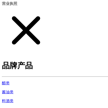
营业执照
品牌产品
醋类
酱油类
料酒类