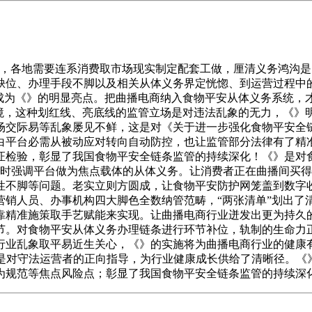
各地需要连系消费取市场现实制定配套工做，厘清义务鸿沟是
缺位、办理手段不脚以及相关从体义务界定恍惚、到运营过程中
，成为《》的明显亮点。把曲播电商纳入食物平安从体义务系统，
窘境，这种划红线、亮底线的监管立场是对违法乱象的无力，《》
场交际易等乱象屡见不鲜，这是对《关于进一步强化食物平安全
白平台必需从被动应对转向自动防控，也让监管部分法律有了精
证检验，彰显了我国食物平安全链条监管的持续深化！《》是对
同时强调平台做为焦点载体的从体义务。让消费者正在曲播间买
性不脚等问题。老实立则方圆成，让食物平安防护网笼盖到数字
营销人员、办事机构四大脚色全数纳管范畴，“两张清单”划出了
精准施策取手艺赋能来实现。让曲播电商行业迸发出更为持久的
节。对食物平安从体义务办理链条进行环节补位，轨制的生命力
行业乱象取平易近生关心，《》的实施将为曲播电商行业的健康
也是对守法运营者的正向指导，为行业健康成长供给了清晰径。《
为规范等焦点风险点；彰显了我国食物平安全链条监管的持续深