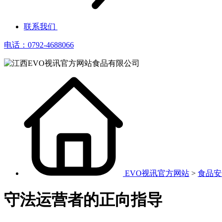
联系我们
电话：0792-4688066
EVO视讯官方网站
>
食品安
守法运营者的正向指导