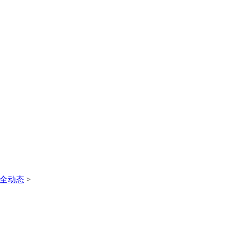
全动态
>