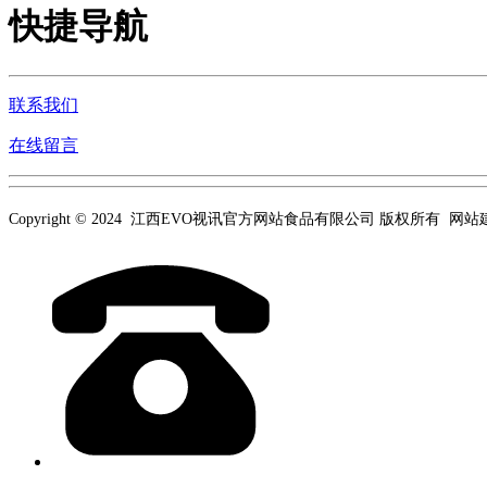
快捷导航
联系我们
在线留言
Copyright © 2024 江西EVO视讯官方网站食品有限公司 版权所有 网