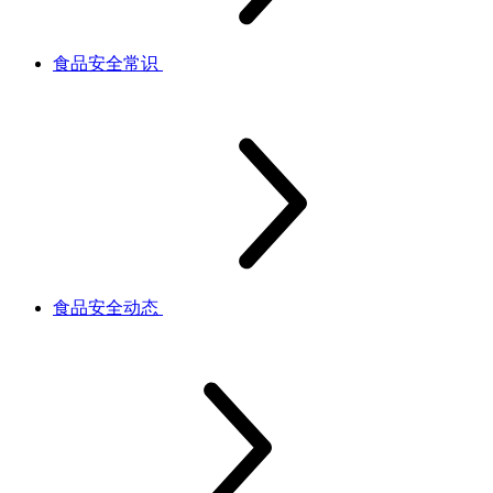
食品安全常识
食品安全动态