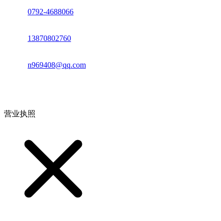
座机：
0792-4688066
电话：
13870802760
邮箱：
n969408@qq.com
地址：江西省德安县高新技术产业园(宝塔工业园)高新路93号
营业执照