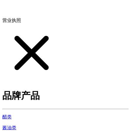
地址：江西省德安县高新技术产业园(宝塔工业园)高新路93号
营业执照
品牌产品
醋类
酱油类