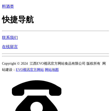
料酒类
快捷导航
联系我们
在线留言
Copyright © 2024 江西EVO视讯官方网站食品有限公司 版权所有 网
站建设：
EVO视讯官方网站
网站地图