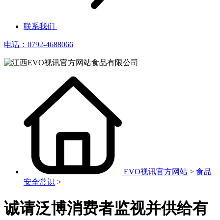
联系我们
电话：0792-4688066
EVO视讯官方网站
>
食品
安全常识
>
诚请泛博消费者监视并供给有