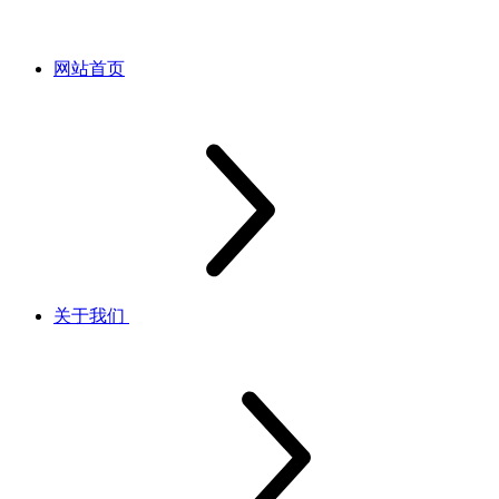
网站首页
关于我们