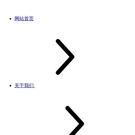
网站首页
关于我们