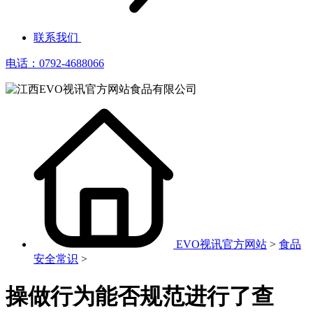
联系我们
电话：0792-4688066
EVO视讯官方网站
>
食品
安全常识
>
操做行为能否规范进行了查