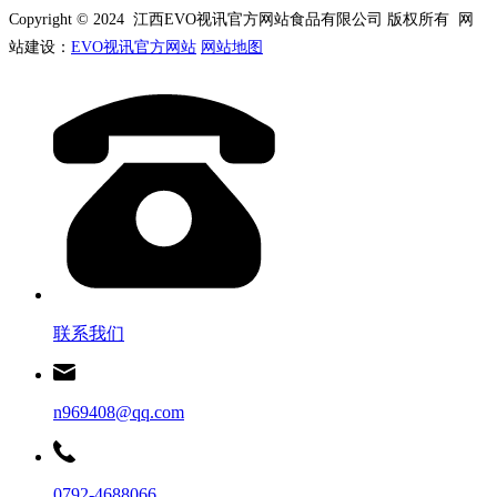
Copyright © 2024 江西EVO视讯官方网站食品有限公司 版权所有 网
站建设：
EVO视讯官方网站
网站地图
联系我们
n969408@qq.com
0792-4688066