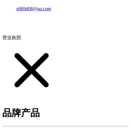
邮箱：
n969408@qq.com
地址：江西省德安县高新技术产业园(宝塔工业园)高新路93号
营业执照
品牌产品