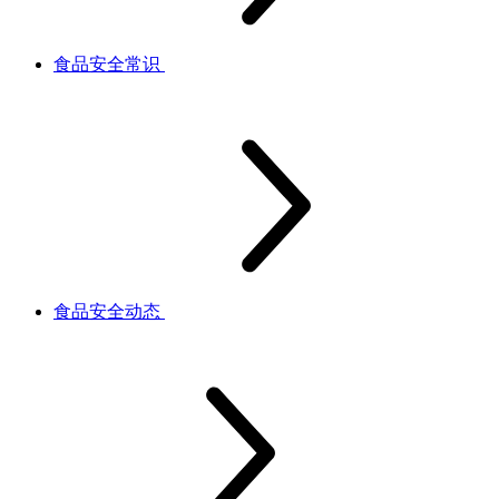
食品安全常识
食品安全动态