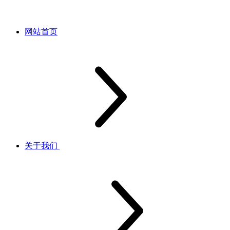
网站首页
关于我们