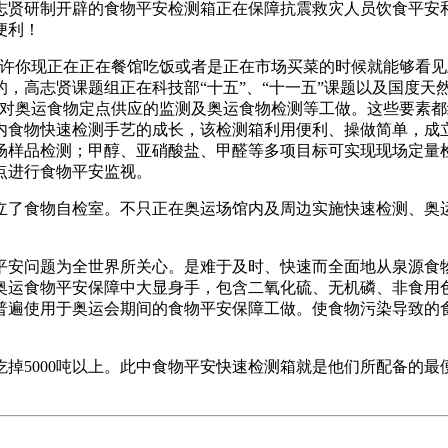
志贤研制开辟的食物平安检测箱正在保障抗震救灾人员饮食平安
便利！
你现正在正在餐馆吃饭或者是正在市场买菜的时候就能够看见
，高志贤课题组正在科技部“十五”、“十一五”课题以及国度天
承担对奥运食物定点供应的监测及奥运食物检测等工做。这些要素都
国内食物快速检测手艺的成长，该检测箱利用便利、操做简单，成
现场样品检测；甲醇、亚硝酸盐、甲醛等多项目标可实现现场定
点进行食物平安监视。
食物自检室。不只正在奥运场馆内及周边实施快速检测、奥运场
问题为全世界所关心。是难于及时、快速而全面地从泉源食物
奥运食物平安保障中大显身手，包含二氧化硫、无机磷、非食用色
普遍使用于奥运会期间的食物平安保障工做。使食物污染导致的
5000吨以上。此中食物平安快速检测箱就是他们所配备的最