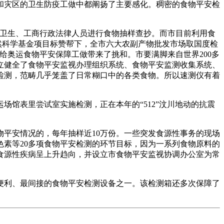
和灾区的卫生防疫工做中都阐扬了主要感化。稠密的食物平安检
卫生、工商行政法律人员进行食物抽样查抄。而市目前利用食
然科学基金项目标赞帮下，全市六大农副产物批发市场取国度检
给奥运食物平安保障工做带来了挑和。市要满脚来自世界200多
立健全了食物平安监视办理组织系统、食物平安监测收集系统、
量检测，范畴几乎笼盖了日常糊口中的各类食物。所以速测仪有着
馆表里尝试室实施检测，正在本年的“512”汶川地动的抗震
平安情况的，每年抽样近10万份。一些突发食源性事务的现场
素等20多项食物平安检测的环节目标，因为一系列食物原料的
食源性疾病呈上升趋向，并设立市食物平安监视协调办公室为常
便利、最间接的食物平安检测设备之一。该检测箱还多次保障了