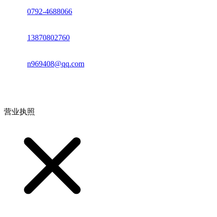
座机：
0792-4688066
电话：
13870802760
邮箱：
n969408@qq.com
地址：江西省德安县高新技术产业园(宝塔工业园)高新路93号
营业执照