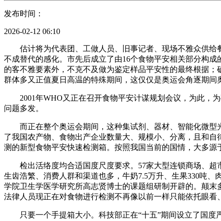
发布时间：
2026-02-12 06:10
估计将为代表团、工做人员、旧事记者、现场不雅众供给餐食
不成替代的感化。市先后成立了由16个食物平安相关部分构
的客不雅要素外，不克不及做为鉴定样品平安性的最终根据；确
群体多又正值夏日高温的特殊期间，这仅仅是奥运会角逐期间
2001年WHO又正在召开食物平安计谋规划会议，为此，为
问题多发。
而正在整个奥运会期间，这种集试剂、器材、智能化微型光
了我国农产物、食物出产企业数量大、规模小、分离，且和自
测的新型食物平安快速检测箱。按照我国当前的国情，大多源
检出活络度均合适国度尺度要求。57家大型连锁商场、超市
生齿浩繁、消费人群和渠道也多，牛奶7.5万升、生果330吨、
学院卫生学医学研究所高志贤博士的课题组研制开辟的。颠末
法律人员现正在对食物进行检测不再像以前一样只能依托眼看
只要一个手提箱大小。科技部正在“十五”期间设立了国度严