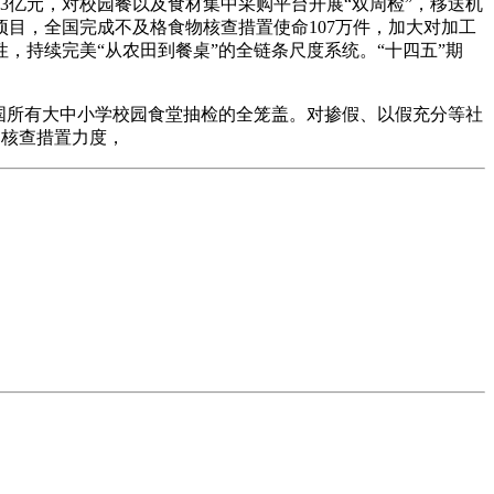
亿元，对校园餐以及食材集中采购平台开展“双周检”，移送机
验项目，全国完成不及格食物核查措置使命107万件，加大对加工
，持续完美“从农田到餐桌”的全链条尺度系统。“十四五”期
国所有大中小学校园食堂抽检的全笼盖。对掺假、以假充分等社
的核查措置力度，