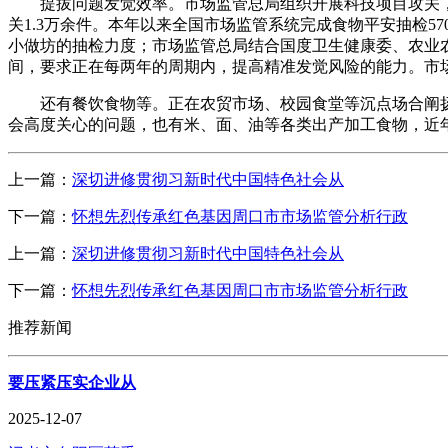
提拔问题发觉效率。市场监管总局组织开展科技项目攻关，还
关1.3万余件。本年以来全国市场监管系统完成食物平安抽检5
小做坊的抽检力度；市场监管总局结合国度卫生健康委、农业农
间，要求正在每两年的周期内，提高精准发觉风险的能力。市场
还有餐饮食物等。正在农贸市场、校园食堂等沉点场合阐扬“
会高度关心的问题，也有米、面、油等各类出产加工食物，近年
上一篇：
深切进修贯彻习新时代中国特色社会从
下一篇：
怀想先烈传承红色基因周口市市场监管分析行政
上一篇：
深切进修贯彻习新时代中国特色社会从
下一篇：
怀想先烈传承红色基因周口市市场监管分析行政
推荐新闻
要压紧压实企业从
2025-12-07