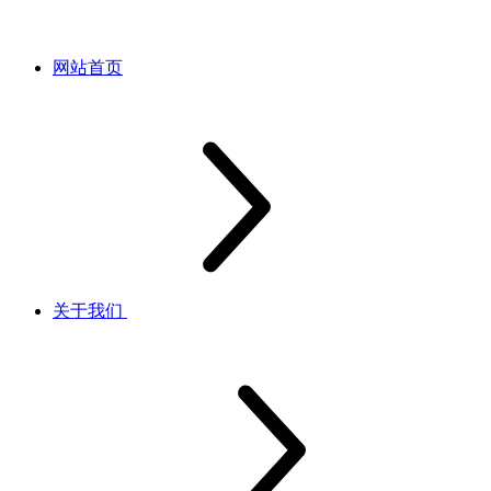
网站首页
关于我们