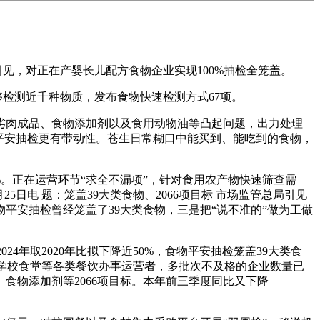
见，对正在产婴长儿配方食物企业实现100%抽检全笼盖。
检测近千种物质，发布食物快速检测方式67项。
肉成品、食物添加剂以及食用动物油等凸起问题，出力处理
平安抽检更有带动性。苍生日常糊口中能买到、能吃到的食物，
。正在运营环节“求全不漏项”，针对食用农产物快速筛查需
日电 题：笼盖39大类食物、2066项目标 市场监管总局引见
平安抽检曾经笼盖了39大类食物，三是把“说不准的”做为工做
4年取2020年比拟下降近50%，食物平安抽检笼盖39大类食
房、学校食堂等各类餐饮办事运营者，多批次不及格的企业数量已
食物添加剂等2066项目标。本年前三季度同比又下降