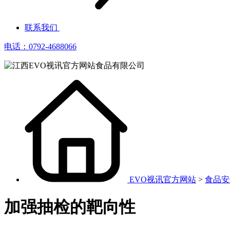
联系我们
电话：0792-4688066
EVO视讯官方网站
>
食品安
加强抽检的靶向性