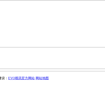
站建设：
EVO视讯官方网站
网站地图