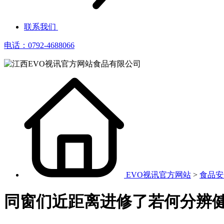
联系我们
电话：0792-4688066
EVO视讯官方网站
>
食品安
同窗们近距离进修了若何分辨