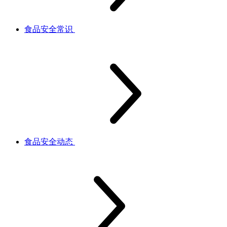
食品安全常识
食品安全动态