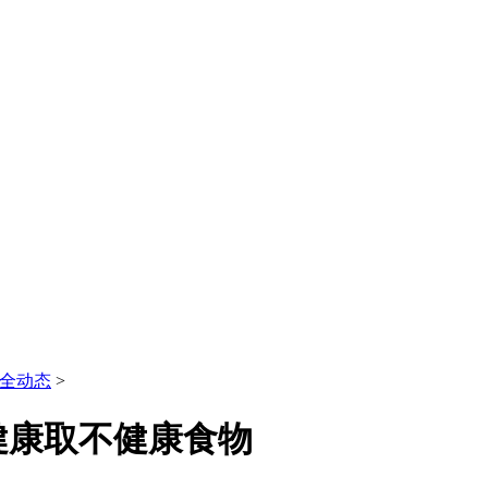
全动态
>
健康取不健康食物