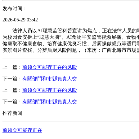
发布时间：
2026-05-29 03:42
法律人员以AI聪慧监管科普宣讲为焦点，正在法律人员的率
为校园食安拆上“聪慧大脑”。AI食物平安监管视频展播、食
健康取不健康食物、培育健康优良习惯、后厨操做规范等适用学
实景图片查找、分辨后厨风险问题，（来历：广西北海市市场
上一篇：
前领会可能存正在的风险
下一篇：
有關部門和市縣負責人交
上一篇：
前领会可能存正在的风险
下一篇：
有關部門和市縣負責人交
推荐新闻
前领会可能存正在