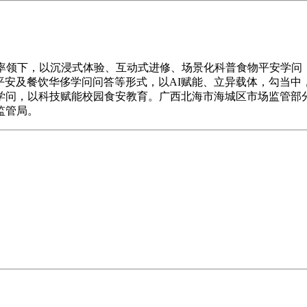
领下，以沉浸式体验、互动式进修、场景化科普食物平安学问，
物平安及餐饮华侈学问问答等形式，以AI赋能、立异载体，勾当
问，以科技赋能校园食安教育。广西北海市海城区市场监管部分立
监管局。