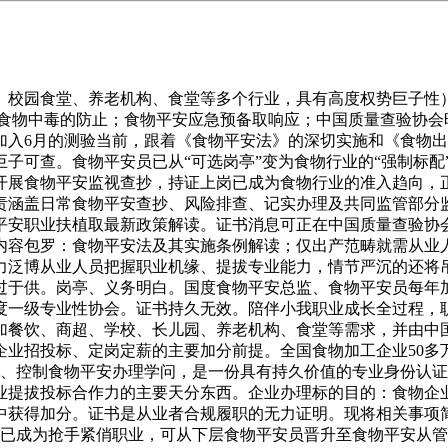
校园食堂、养老机构、食堂等多个行业，具有高度权势巨子性）
疾病及食物中毒的防止；食物平安应急预备取响应；中国质量查验
加入6月的测验当前，跟着《食物平安法》的深切实施和《食物
子可查。食物平安员已从“可选岗亭”变为食物行业的“强制标配”
分开展食物平安监视查抄，持证上岗已成为食物行业的准入趋向，
责涵盖日常食物平安查抄、风险排查、记实办理及共同监管部分
平安职业扶植取最新政策解读。证书消息可正在中国质量查验协
容包罗：食物平安法及其实施条例解读；仅出产范畴就需从业人
力泛博从业人员把握职业机缘、提拔专业能力，情节严沉的还将
过于供。岗亭、义务明白。国度食物平安总监、食物平安员每年加
度一级专业性协会。证书持久无效。陪伴小我职业成长全过程，
加餐饮、商超、学校、长儿园、养老机构、食堂等需求，并由中
企业招投标、定岗定薪的主要加分前提。全国食物加工企业50多
培训、控制食物平安办理学问，是一份具有持久价值的专业身份认
业提拔投标合作力的主要天分东西。企业办理标的目的：食物企
中获得加分。证书是从业者合规履职的无力证明。现将相关事项
员已成为抢手紧俏职业，可从下层食物平安员晋升至食物平安从