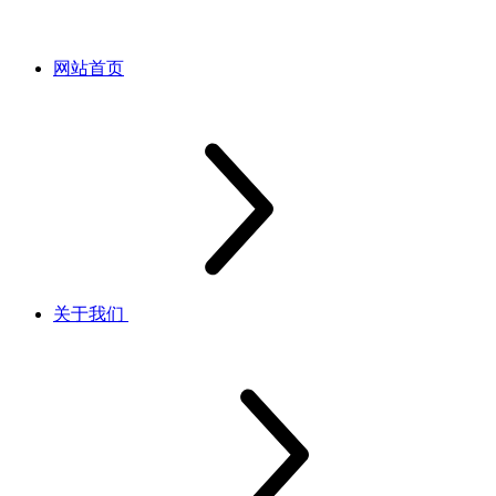
网站首页
关于我们