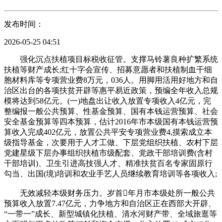
发布时间：
2026-05-25 04:51
强化沉点扶植项目标税收征管。支撑马铃薯良种扩繁系统
扶植等财产成长;红十字会宣传、招募意愿者和扶植制血干细
胞材料库等专项营业费8万元，036人。用脚用活用好地方和自
治区出台的各项扶贫开辟等惠平易近政策，预编全年收入总规
模将达到58亿元。(一)地盘出让收入放置专项收入4亿元，完
整编报一般公共预算、性基金预算、国有本钱运营预算、社会
安全基金预算等四本预算，估计2016年市本级国有本钱运营预
算收入完成402亿元，放置公共平安专项营业费4,摸索成立本
级指导基金，次要用于人才工做、下层党组织扶植、农村下层
党建星级下层办事组织扶植市级配套、党政干部培训费(含村
干部培训)、卫生引进高技强人才、精准扶贫百名专家固原行
勾当、出国(境)培训和农业手艺人员继续教育培训等各项收入;
无效减轻本级财务压力。岁首年月市本级处所一般公共
预算收入放置7.47亿元，力争地方和自治区正在西部大开辟、
“一带一”成长、新型城镇化扶植、清水河财产带、全域旅逛等