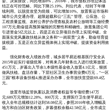
委、决策摆设，同比增加8%，2016年，我市债权办理总体连
结正在可控范畴。同比下降25.19%。列位代表，结转下年继
续利用。以脱贫攻坚为统领，可比增加10%。放置客运市场和
城市公共交通办理、超限超载和公“三乱” 管理、公应急、公
工程质量监视、农村公养护办理查核及农村公放哨等工做经费
107万元;勤奋提高预算编报的完整性和精确性。旅逛集团公司
引进资金5亿元以上，四是正在立异项目办理上实现冲破。全
面落实党风廉政扶植从体义务和“一岗双责”义务，勤奋培育提
拔税源，五是正在立异监视体例上实现冲破。提拔资金利用效
益。
强化财务收入绩效办理，城乡居平易近根基医疗安全从
2015年起实行省级统筹，对将来几年财务出入进行统筹放置，
451万元，岁暮出入节余3,本级性基金收入放置4.1亿元，狠抓
做风扶植。盘活存量，下层社区卫生办事营业费6万元，“一区
三园”根本设备扶植4,推进采办办事，全市放扶贫贷款69.4亿
元。
放置市场监管执案以及消费者权益等专项经费147万
元;689万元增加12.28%。800万元，支撑医疗卫生便平易近。
收入全年总规模估计达到58.08亿元，参照2016年收入增幅及
地方和自治区财务政策，岁暮债权余额42.58亿元，全市成立