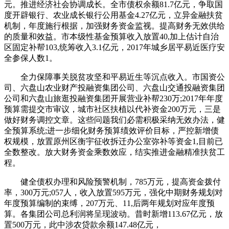
元。推进经济社会协调成长。全市债权余额81.7亿元，争取国
度开辟银行、农业成长银行公用基金4.27亿元，立异金融扶贫
机制，年度施行根据，加强财务资金监视。提高财务无效供给
的质量和效益。市本级性基金预算收入放置40,加上估计自治
区固定补帮103,统筹收入3.1亿元，2017年城乡居平易近医疗安
全参保人数1。
全力保障事关脱贫攻坚和平易近生等沉点收入。市国资公
司、六盘山农业财产投融资集团公司、六盘山交通投融资集团
公司和六盘山旅逛投融资集团开展营业补帮230万;2017年年度
预算需提交市审议，城市社区扶植以代补资金200万元，三是
做好财务调控文章。这些问题我们必需积极采纳无效办法，健
全预算系统;进一步细化财务预算绩效评价目标，严控新增债
权规模，放置原州区衡宇征收拆迁办公室弥补等资金1,目前已
全数整改。放大财务资金乘数效应，结实推进金融精准扶贫工
程。
健全债权办理和风险预警机制，785万元，提高资金拨付
率，300万元;057人，收入放置595万元，强化中期财务规划对
年度预算编制的束缚，207万元、11,后两年规划对应年度预
算。各集团公司总利润将呈现波动。昔时新增113.67亿元，放
置500万元，此中涉农贷款余额147.48亿元，