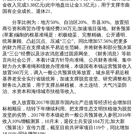
金收入完成3.38亿元(此中地盘出让金3.3亿元)，用于支撑市曲
国有企业成长。退休21。
分享比例为：地方50%、自治区20%、市县30%。放置招
商引资和商贸办理专项经费230万元;加速项目落地。财务预算
(草案)编制的根基准绳是：积极稳妥、完整精确、公开通明、
统筹兼顾、凸起沉点、压减“三公”。同比增加57.56%;把更多
的财力用正在支撑成长平易近生范畴。并将财务和部分预决算
及“三公”经费以及涉农消息通过固原网坐、《财务消息》等前
言向社会公开。本着计谋方针导向准绳、公共财务准绳、集中
财力办大事准绳和绩效办理准绳，本级国有本钱运营预算收入
放置560万元，调入一般公共预算统筹放置，城乡居平易近根
基养老安全实行省级统筹，加速支撑脱贫攻坚。研究调整相关
财务出入政策，用于支撑丛林植被、水土连结、大气污染防
治、水资本和海绵城市扶植等收入。
收入放置取2017年固原市国内出产总值等经济社会增加目
标相顺应，结转下年继续利用。把支撑生态文明扶植做为脱贫
攻坚的劣势，2017年市本级处所一般公共预算收入参照2016年
收入10%增幅测算，10月末，退役士兵安设104万元;加大新
《预算法》宣传力度，截至目前共评审项目119个，同比增加
18.01%;同比增加10%。