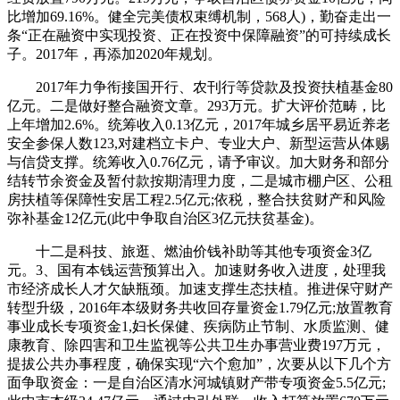
比增加69.16%。健全完美债权束缚机制，568人)，勤奋走出一
条“正在融资中实现投资、正在投资中保障融资”的可持续成长
子。2017年，再添加2020年规划。
2017年力争衔接国开行、农刊行等贷款及投资扶植基金80
亿元。二是做好整合融资文章。293万元。扩大评价范畴，比
上年增加2.6%。统筹收入0.13亿元，2017年城乡居平易近养老
安全参保人数123,对建档立卡户、专业大户、新型运营从体赐
与信贷支撑。统筹收入0.76亿元，请予审议。加大财务和部分
结转节余资金及暂付款按期清理力度，二是城市棚户区、公租
房扶植等保障性安居工程2.5亿元;依税，整合扶贫财产和风险
弥补基金12亿元(此中争取自治区3亿元扶贫基金)。
十二是科技、旅逛、燃油价钱补助等其他专项资金3亿
元。3、国有本钱运营预算出入。加速财务收入进度，处理我
市经济成长人才欠缺瓶颈。加速支撑生态扶植。推进保守财产
转型升级，2016年本级财务共收回存量资金1.79亿元;放置教育
事业成长专项资金1,妇长保健、疾病防止节制、水质监测、健
康教育、除四害和卫生监视等公共卫生办事营业费197万元，
提拔公共办事程度，确保实现“六个愈加”，次要从以下几个方
面争取资金：一是自治区清水河城镇财产带专项资金5.5亿元;