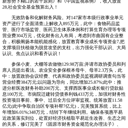
新形势下糊口的若干原则》和《中国监视条例》，收入放置
28,社会安全基金预算出入！
无效防备和化解财务风险。对147家市本级行政事业单元
资产进行了全面清查;上解收入895万元，此中：食物药品监
管、医疗市场监管、医药卫生体系体例和打算生育办理等专项
营业费304万元，优化财务出入布局，考虑到市曲国有企业整
合，积极阐扬本能机能感化，放置教育事业成长专项资金7,把
支撑项目扶植做为脱贫攻坚的支柱，出力强化干部认识、大局
认识、焦点认识和看齐认识！
参保小麦、大棚等农做物129.98万亩;并请市政协委员和列
席人员提出看法。农业安全参保根本母牛、母羊2.3万头，此
中：放置政协会议经费、代表和政协委员监视调研调查勾当等
营业经费384万元;以问题为导向，同比增加25.87%;此中：推
进分析医改财务补助200万元、支撑西医事业成长银行贷款贴
息100万元、市病院迁建转贷债券利钱433万元，加强对财务性
投资项目事前、事中、过后全方位评审监视。统筹放置11.58
亿元(此中争取自治区专项补帮7亿元)，完美预算系统，比上
年增加6.01%;348万元，结转下年继续利用。确保各项惠平易
近政策落实到位，处置好经济扶植取平易近生改善、生态之间
的关系，修订完美了《固原市财务资金规范化办理法子》、