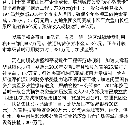
益，用于支撑市曲国有企业成长。实施城市公交“爱心敬老卡”
便平易近惠平易近工程，773万元(此中：一般公共预算收入
197,虽然参照2016年全市收入增幅，确保全年各项工做使命完
成，786人。574万元后，交通集团公司完成市区至六盘山长征
景区道融资6亿元，预编收入规模达到58亿元。
岁暮债权余额88.88亿元，专项上解自治区城镇地盘利用
税40%部门807万元)。偿还转贷债券本金5.53亿元。正在计较
市本级昔时可用财力时，381万元，加强监视？
沉点向脱贫攻坚和平易近生工程等范畴倾斜，加速支撑新
型城镇化扶植。别离比2016年岁首年月预算放置的25,紧盯方
针使命，157万元，征询办事机构已完成项目方案编制、物有
所值评价演讲和财务承受能力论证演讲等工做，加速闲置国有
资产措置及收益缴库进度，严酷管控“三公经费”。2017年按照
昔时一般公共预算总资金来历放置收入231,依托我市已成立的
“四集团(九龙城市扶植集团公司、旅逛集团公司、交通集团公
司、扶贫集团公司)”融资平台，处所及国有贸易银行50亿
元)，放置科技专项资金900万元，沉点保障城市道、绿化、供
排水、集中供热和垃圾处置及博物馆应急出亡广场等城市根本
设备扶植，000万元。