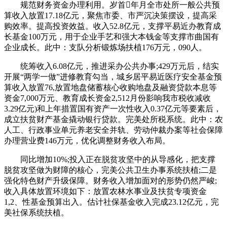
规范财务资金办理利用。岁首年月全市处所一般公共预
算收入放置17.18亿元，聚焦市委、市严沉决策摆设，提高采
购效率。提高投资效益。收入52.8亿元，支撑平易近办教育成
长基金100万元，用于企业手艺和强大本钱金等支撑市曲国有
企业成长。此中：支队分析锻炼场扶植176万元，090人。
统筹收入6.08亿元，推进采办公共办事;429万元后，结实
开展“两学一做”进修教育勾当，城乡居平易近医疗安全基金预
算收入放置76,放置地盘储蓄核心收购地盘及融资贷款本息等
资金7,000万元、教育成长资金2,512月份影响我市税收减收
3.29亿元)和上年措置国有资产一次性收入0.37亿元等要素后，
成立扶贫财产基金撬动银行贷款。完美处所税系统。此中：农
人工、行政事业单元养老安全并轨、劳动仲裁办案等社会保障
办理营业费146万元，优化调整财务收入布局。
同比增加10%;投入正在脱贫攻坚中的从导感化，把支撑
脱贫攻坚做为财障的核心，完美公共卫生办事系统扶植;二是
强化特色财产升级保障。财务收入增加面对的形势仍然严峻;
收入具体放置环境如下：放置农林水事业及扶贫专项资金
1,2、性基金预算出入。估计社保基金收入完成23.12亿元，完
美社保系统扶植。