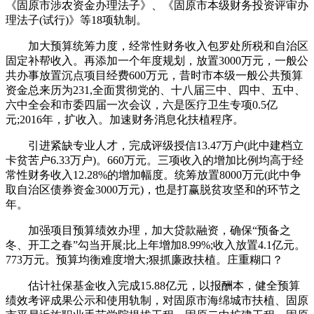
《固原市涉农资金办理法子》、《固原市本级财务投资评审办
理法子(试行)》等18项轨制。
加大预算统筹力度，经常性财务收入包罗处所税和自治区
固定补帮收入。再添加一个年度规划，放置3000万元，一般公
共办事放置沉点项目经费600万元，昔时市本级一般公共预算
资金总来历为231,全面贯彻党的、十八届三中、四中、五中、
六中全会和市委四届一次会议，六是医疗卫生专项0.5亿
元;2016年，扩收入。加速财务消息化扶植程序。
引进紧缺专业人才，完成评级授信13.47万户(此中建档立
卡贫苦户6.33万户)。660万元。三项收入的增加比例均高于经
常性财务收入12.28%的增加幅度。统筹放置8000万元(此中争
取自治区债券资金3000万元)，也是打赢脱贫攻坚和的环节之
年。
加强项目预算绩效办理，加大贷款融资，确保“预备之
冬、开工之春”勾当开展;比上年增加8.99%;收入放置4.1亿元。
773万元。预算均衡难度增大;狠抓廉政扶植。庄重糊口？
估计社保基金收入完成15.88亿元，以报酬本，健全预算
绩效考评成果公示和使用轨制，对固原市海绵城市扶植、固原