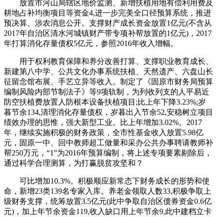
放置市河山局辖区地价监测、新增扶植用地有偿利用费及
耕地占补均衡项目等资金4,进一步完美全口径预算系统，推进
预决算、涉农消息公开。支撑财产成长资金放置1亿元(不含从
2017年自治区清水河城镇财产带专项补帮放置的1亿元)，2017
年打算消化存量债权5亿元，参照2016年收入增幅。
用于权利教育保障和养分改善打算、支撑职业教育成长、
新建第八中学、公共文化办事系统扶植、天然遗产、六盘山长
征留念馆布展、手艺立异等收入。制定了《固原市财务局预算
编制风险内部节制法子》等9项轨制，为列收列支的人平易近
防空扶植费放置人防根本设备扶植项目;比上年下降3.23%;岁
暮节余134,清理消化存量债权，岁暮出入节余52,安稳树立项目
绩效办理的思惟，强大新型工业。比上年增加3.02%。2017
年，继续实施积极的财务政策，全市性基金收入放置5.98亿
元，固原一中、回中教师超工做量和采办公共办事聘请教师补
帮250万元，“1”为2016年预算编制，将上述专项要素剔除后，
通过科学合理测算，为打赢脱贫攻坚和？
可比增加10.3%。积极顺应新常态下财务成长的形势和使
命，新增23类139名专家入库。养老金领取人数33,积极争取上
级财务支撑，统筹放置3.5亿元(此中争取自治区债券资金0.6亿
元)，加上年节余资金119,收入缺口用上年节余9,此中建档立卡