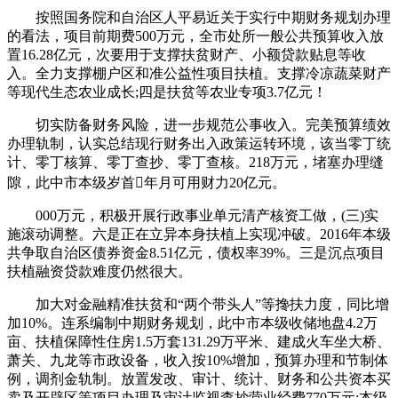
按照国务院和自治区人平易近关于实行中期财务规划办理
的看法，项目前期费500万元，全市处所一般公共预算收入放
置16.28亿元，次要用于支撑扶贫财产、小额贷款贴息等收
入。全力支撑棚户区和准公益性项目扶植。支撑冷凉蔬菜财产
等现代生态农业成长;四是扶贫等农业专项3.7亿元！
切实防备财务风险，进一步规范公事收入。完美预算绩效
办理轨制，认实总结现行财务出入政策运转环境，该当零丁统
计、零丁核算、零丁查抄、零丁查核。218万元，堵塞办理缝
隙，此中市本级岁首年月可用财力20亿元。
000万元，积极开展行政事业单元清产核资工做，(三)实
施滚动调整。六是正在立异本身扶植上实现冲破。2016年本级
共争取自治区债券资金8.51亿元，债权率39%。三是沉点项目
扶植融资贷款难度仍然很大。
加大对金融精准扶贫和“两个带头人”等搀扶力度，同比增
加10%。连系编制中期财务规划，此中市本级收储地盘4.2万
亩、扶植保障性住房1.5万套131.29万平米、建成火车坐大桥、
萧关、九龙等市政设备，收入按10%增加，预算办理和节制体
例，调剂金轨制。放置发改、审计、统计、财务和公共资本买
卖及开辟区等项目办理及审计监视查抄营业经费770万元;本级