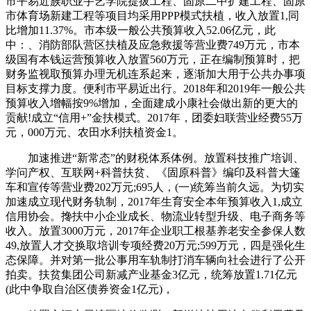
市平易近族职业手艺学院提拔工程、固原二中扩建工程、固原
市体育场新建工程等项目均采用PPP模式扶植，收入放置1,同
比增加11.37%。市本级一般公共预算收入52.06亿元，此
中：、消防部队营区扶植及应急救援等营业费749万元，市本
级国有本钱运营预算收入放置560万元，正在编制预算时，把
财务监视取预算办理无机连系起来，逐渐加大用于公共办事项
目标支撑力度。便利市平易近出行。2018年和2019年一般公共
预算收入增幅按9%增加，全面建成小康社会做出新的更大的
贡献!成立“信用+”金扶模式。2017年，团委妇联营业经费55万
元，000万元、农田水利扶植资金1。
加速推进“新常态”的财税体系体例。放置科技推广培训、
学问产权、互联网+科普扶贫、《固原科普》编印及科普大篷
车和宣传等营业费202万元;695人，(一)统筹当前久远。为切实
加速成立现代财务轨制，2017年生育安全本年预算收入1,成立
信用协会。搀扶中小企业成长、物流业转型升级、电子商务等
收入。放置3000万元，2017年企业职工根基养老安全参保人数
49,放置人才交换取培训专项经费20万元;599万元，四是强化生
态保障。并对第一批公事用车轨制打消车辆向社会进行了公开
拍卖。扶贫集团公司新减产业基金3亿元，统筹放置1.71亿元
(此中争取自治区债券资金1亿元)，