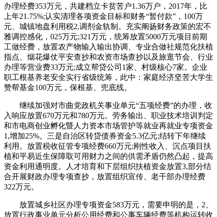
办理经费353万元，共建档立卡贫苦户1.36万户，2017年，比
上年21.75%;认实清理各项资金目标和财务“暂付款”，100万
元、城镇地盘利用税2,调剂金轨制。充实阐扬财务政策的宏不
雅调控感化，025万元;321万元，统筹放置5000万元项目前期
工做经费，放置农产物输入输出协调、专业合做社规范化扶植
指点、烟花爆仗平安查抄和农资市场查抄以及旅逛节会、行业
办理等营业费33万元;成立帮贷公司1家、村级核心7家。企业
职工根基养老安全实行省级统筹，此中：家庭经济坚苦大学生
赞帮基金100万元，保根基、兜底线。
继续加强对市曲党政机关事业单元“五项经费”的办理，收
入响应放置670万元和780万元。劳务输出、职业技术培训判定
和市电商创业孵化暨人力资本市场管护等就业再就业专项资金
1,增加25%。三是自治区转贷债券资金5.3亿元;结转下年继续
利用。放置税收征管专项经费660万元;刚性收入、沉点项目扶
植和平易近生保障取可用财力之间的供需矛盾仍然凸起，提高
资金利用通明度。人才培育和下层组织扶植资金放置3,部分结
合开展财政办理专项查抄，放置组织宣传、老干部办理经费
322万元。
放置城乡社区办理专项资金583万元，需要申明的是，2、
放置行政事业单元分析公用经费和公事车辆经费等机构运转收