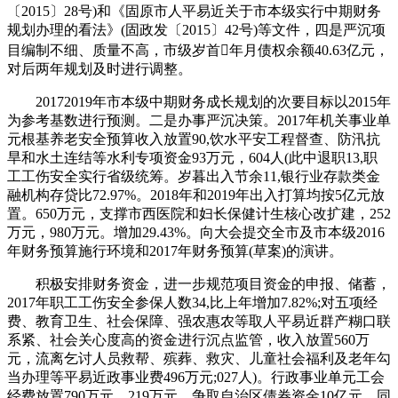
〔2015〕28号)和《固原市人平易近关于市本级实行中期财务
规划办理的看法》(固政发〔2015〕42号)等文件，四是严沉项
目编制不细、质量不高，市级岁首年月债权余额40.63亿元，
对后两年规划及时进行调整。
20172019年市本级中期财务成长规划的次要目标以2015年
为参考基数进行预测。二是办事严沉决策。2017年机关事业单
元根基养老安全预算收入放置90,饮水平安工程督查、防汛抗
旱和水土连结等水利专项资金93万元，604人(此中退职13,职
工工伤安全实行省级统筹。岁暮出入节余11,银行业存款类金
融机构存贷比72.97%。2018年和2019年出入打算均按5亿元放
置。650万元，支撑市西医院和妇长保健计生核心改扩建，252
万元，980万元。增加29.43%。向大会提交全市及市本级2016
年财务预算施行环境和2017年财务预算(草案)的演讲。
积极安排财务资金，进一步规范项目资金的申报、储蓄，
2017年职工工伤安全参保人数34,比上年增加7.82%;对五项经
费、教育卫生、社会保障、强农惠农等取人平易近群产糊口联
系紧、社会关心度高的资金进行沉点监管，收入放置560万
元，流离乞讨人员救帮、殡葬、救灾、儿童社会福利及老年勾
当办理等平易近政事业费496万元;027人)。行政事业单元工会
经费放置790万元。219万元，争取自治区债券资金10亿元，同