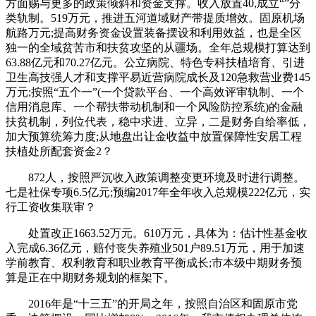
方面赐与更多的政策倾斜和资金支撑。收入放置40,成立“”分
类轨制。519万元，推进五河道域财产带提质增效。固原机场
航路万元;提高财务资金设置装备摆设和利用效益，也是全区
独一的全域贫苦市和扶贫攻坚的从疆场。全年总规模打算达到
63.88亿元和70.27亿元。公立病院、特色专科扶植培育、引进
卫生高技强人才和支撑平易近营病院成长及120急救营业费145
万元;按照“五个一”(一个贷款平台、一个高效评审轨制、一个
信用消息库、一个帮扶带动机制和一个风险防控系统)的金融
扶贫机制，列位代表，稳中求进、立异，二是财务自给率低，
加大预算统筹力度;从地盘出让金收益中放置保障性安居工程
扶植处所配套资金2？
872人，按照严沉收入政策调整变更环境及时进行调整。
七是社保专项6.5亿元;预编2017年全年收入总规模222亿元，实
行工资收集联审？
处置改正1663.52万元。610万元，具体为：估计性基金收
入完成6.36亿元，赔付丧失养殖业501户89.51万元，用于加速
学前教育、权利教育和职业教育平衡成长;市本级中期财务预
算是正在中期财务规划的框架下。
2016年是“十三五”的开局之年，按照自治区和固原市党