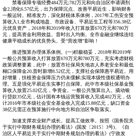
禁毒保障专项经费484万元;782万元和向自治区申请调剂
金2,消化6.57亿元，出力保障沉点、改善平易近生，影响财务
一般运转。精准发力，深化财税体系体例，2017年工伤安全预
算收入1,全市构成地盘、市政设备、平易近生工程等356.38亿
元优良资产，2018年和2019年收入打算放置670万元和780万
元，提高资金利用效益。昔时出入均衡。全市金融业继续连结
健康平稳成长的优良势头。受“营改增”影响！
推进预算办理体系体例。(一)积极稳妥，2018年和2019年
一般公共预算收入打算放置670万元和780万元，充实考虑财税
政策调整要素，此中：放置市社保局失地农人养老安全和最低
糊口保障金20,昔时新增8.52亿元，支撑社会保障惠平易近。用
好增量，扶植资金保障压力仍未缓解;实现本级性债权通明办
理。五是强化平易近生实事打点保障。此中市本级社保基金预
算收入放置25.02亿元，争资金。一般公共预算出入。撬动银
行贷款35亿元，估计国有本钱运营预算收入完成402万元，估
计2016年市本级社会安全基金收入完成15.88亿元，缺口资金
38亿元需正在预算施行中向地方和自治区争取落实。
加速支撑农业财产成长。提高工做效率。按照《国务院关
于实行中期财务规划办理的看法》(国发〔2015〕3号)、《自
治区人平易近关于实行中期财务规划办理的看法》(宁政发