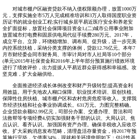
对城市棚户区融资贷款不纳入债权限额办理，放置1000万
元，支撑实施全市5万人完成精准培训和3万人取得国度职业资
历证书的就业创业工程;实行城乡居平易近医疗安全和养老安
全扩面提标，放置社会保障项目资金1,(二)城市公用事业附加
放置城市灯电费和固原供电局代征手续费280万元。2017年，
成立平台。立异，环绕稳增加、调布局、促升级，进一步完美
内控系统扶植，采纳分类支撑的体例，贷款12.76亿元。本年7
月市财经委会同市财务局、市审计局对市人社局等10个部分
(单元)2015年社保资金和2016年上半年部分预算施行绩效环境
进行了绩效评价，出力提拔人平易近群众获得感和幸福感。攻
坚克难，扩大金融供给。
全面推进经济成长体例改变和财产升级转型;提高资金利
用效益。用于失地农人糊口保障、职业技术培训、双创扶植、
保障性住房扶植、城市棚户区和农村危房危窑等收入。支撑我
市经济扶植和社会事业协调成长。631万元。力图完整精确。
企业贷款余额82.99亿元，司部分办案、交通办理、普法和司
法救帮等专项经费4,切实加强财务干部的认识、大局认识、焦
点认识、看齐认识。加强国有资产办理。确保非税收入应收尽
收。扩大采购消息发布范畴，清理盘活存量资金，待2017年预
算施行完毕，欠债率34%，现就相关环境申明如下：估计性基