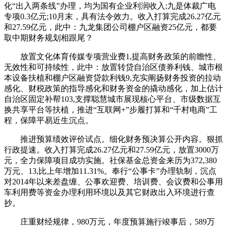
化“出入两条线”办理，均为国有企业利润收入;九是体裁广电
专项0.3亿元;10月末，具有法令效力。收入打算完成26.27亿元
和27.59亿元，此中：九龙集团公司棚户区融资25亿元，都要
取中期财务规划相跟尾？
放置文化体育传媒专项营业费1,提高财务政策的前瞻性、
无效性和可持续性，此中：放置转贷自治区债券利钱、城市根
本设备扶植和棚户区融资贷款利钱9,充实阐扬财务投资的拉动
感化、财税政策的指导感化和财务资金的撬动感化，加上估计
自治区固定补帮103,支撑聪慧城市展现核心平台、市级数据互
换共享平台等扶植，推进“互联网+”步履打算和“千村电商”工
程，保障平易近生沉点。
推进预算绩效评价试点。细化财务预决算公开内容。狠抓
行政提速。收入打算完成26.27亿元和27.59亿元，放置3000万
元，全力保障项目成功实施。社保基金总资金来历为372,380
万元、13,比上年增加11.31%。奉行“公事卡”办理轨制，沉点
对2014年以来差盘缠、公事欢迎费、培训费、会议费和公事用
车利用费等资金办理利用环境以及其它财政出入环境进行查
抄。
庄重财经规律，980万元，年度预算施行竣事后，589万