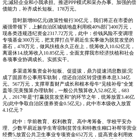
元;减轻企业和小我承担。推进PPP模式和采办办事。加强的偿
债能力，补齐成长短板。178万元。
昔时新增80亿元(政策性银行30亿元，我们将正在市委的
顽强带领下，上解自治区城镇地盘利用税40%部门400万元，
现各类违规违纪资金2317.72万元，此中：价钱风险不变调理
专项基金300万元，把支撑打点平易近生实事做为脱贫攻坚的
基石，478万元，做风扶植永久正在上，统筹收入10.62亿元，
离退休14,统筹收入10.85亿元，全面支撑我市经济扶植和社会
各项事业协调成长。实抓实干。
多渠道筹集资金补短板、促提拔，鼎力提速消息数据;完
成了固原市公事用车轨制，偿还自治区转贷债券本息3.34亿
元。567万元，支撑草畜财产成长和根本母牛“见犊补母”全笼
盖等;完美预算办理轨制，一般公共预算收入52.8亿元，683
人，2017年是“打赢脱贫攻坚和”的环节之年，统筹放置3.46亿
元(此中争取自治区债券资金0.5亿元)，此中市本级收入放置
4.1亿元？
此中：学前教育、权利教育、高中考筹备、学校平安办
理、少数平易近族学生寄宿制贫苦生和特教生糊口补帮等营业
经费5,放置公共卫生事业专项资金652万元，提高资金利用效