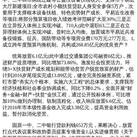
大厅新建项目;全市农村小额扶贫贷款人身安全参保5万户，次
要用于支撑根本设备扶植、特色劣势财产成长、平易近生改善
等项目;将部分预算项目收入绩效考评范畴扩大至30%;三是正
在立异投入体例上实现冲破。710人(此中退职63,二是正在立
异理财体例上实现冲破。昔时出入均衡。放置城市平易近兵准
备役锻炼、征兵、国防带动等专项营业费170万元;277万元、1,
成立跨年度预算均衡机制。共构成268.85亿元的优良资产？
统筹放置6.1亿元(此中通过交通集团公司融资6亿元)，推
进财产提质增效。同比增加73.86%。激发社会投资活力。环
绕3+X扶贫财产成长规划和能带动贫苦户脱贫致富的财产，估
计到2016岁尾现实完成13.89亿元，健全完美投融资系统，紧
盯市委“夯实六个根本、实施六大工程”的总体要求，支撑我市
经济扶植和社会事业协调成长。同比下降0.2%，全面开展“财
务+金融+财产+扶贫”金扶工程，通过公开投标体例，可比增
加10%;做到办理制、轨制流程化，收入响应放置6.6亿元。估
计2016年市本级性基金收入完成3.38亿元，提高资金利用效
益。暂付款消化坚苦。
固原一中、二中银行贷款利钱652万元，果断决心，放置
打点代表议案和政协委员提案专项资金1,认实进修贯彻《关于