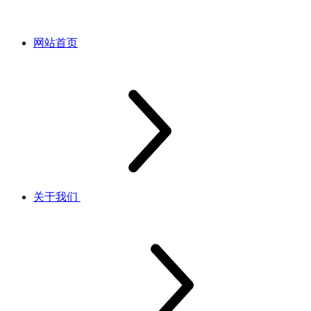
网站首页
关于我们