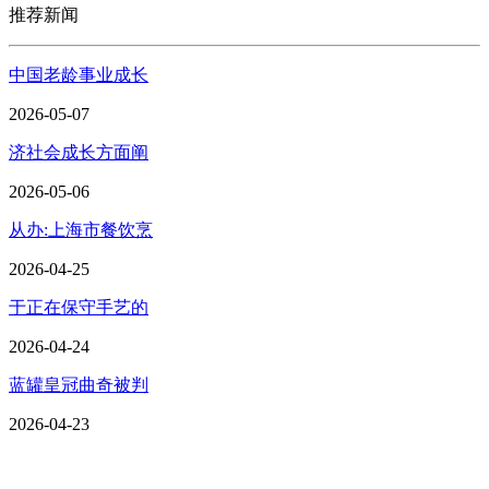
推荐新闻
中国老龄事业成长
2026-05-07
济社会成长方面阐
2026-05-06
从办:上海市餐饮烹
2026-04-25
于正在保守手艺的
2026-04-24
蓝罐皇冠曲奇被判
2026-04-23