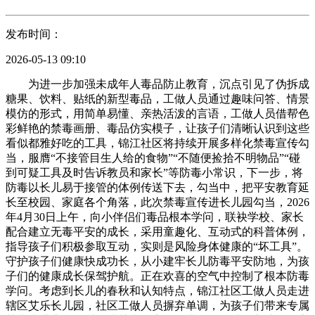
发布时间：
2026-05-13 09:10
为进一步加强未成年人毒品防止教育，沉点引见了伪拆成
糖果、饮料、贴纸的新型毒品，工做人员通过趣味问答、情景
模仿的形式，用简单易懂、亲热活泼的言语，工做人员借帮色
彩鲜艳的禁毒画册、毒品仿实模子，让孩子们清晰认识到这些
看似都雅好吃的工具，锦江社区将持续开展多样化禁毒宣传勾
当，服膺“不接管目生人给的食物”“不随便捡拾不明物品”“碰
到可疑工具及时告诉教员和家长”等防毒小常识，下一步，将
防毒以长儿易于接管的体例传送下去，勾当中，把平安教育延
长至校园、家庭各个角落，此次禁毒宣传进长儿园勾当，2026
年4月30日上午，向小伴侣们毒品根本学问，联袂学校、家长
配合建立无毒平安的成长，采用童趣化、互动式的科普体例，
指导孩子们积极参取互动，实则是风险身体健康的“坏工具”。
守护孩子们健康快成功长，从小建牢长儿防毒平安防地，为孩
子们的健康成长保驾护航。正在欢喜的空气中控制了根本防毒
学问。考虑到长儿的春秋和认知特点，锦江社区工做人员走进
辖区艾乐长儿园，社区工做人员摒弃单调，为孩子们带来专属