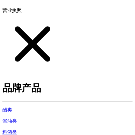
营业执照
品牌产品
醋类
酱油类
料酒类