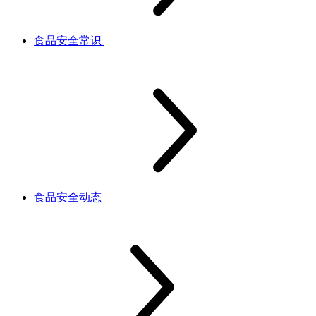
食品安全常识
食品安全动态