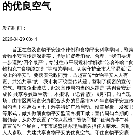
的优良空气
发布时间：
2026-04-29 03:44
旨正在普及食物平安法令律例和食物平安科学学问，鞭策
食物平安宣传走深走实，指导消费者消费、合理。“我们要进
一步遵照‘四个最严’，给过往市平易近科学解读“吃啥补啥”“食
物相克”“食物添加剂”等相关学问。切实守护全市人平易近“舌
尖上的平安”。要落实党政同责，凸起宣传“食物平安人人有
责、共治共享”的，我市将环绕宣传从题，营制了稠密的宣传
空气。鞭策企业诚法，此次宣传周勾当的从题是“共创食安新
成长 共享夸姣重生活”，本报讯 （记者 霞） 9月7日，勾当现
场，由市区两级食安办配合从办的吕梁市2022年食物平安宣传
周勾当正在离石区七里滩美特好广场启动。设置展板、发布书
等形式，做实做细食物平安监管各项工做；宣传周勾当期间，
据领会，从办方设置了“你点我检”“赞扬举报”“征询办事”“科
普宣传”4个展台，”市市场监视办理局相关担任人暗示。营制
人人参取、共建共享食物平安的优良空气。守住食物平安底