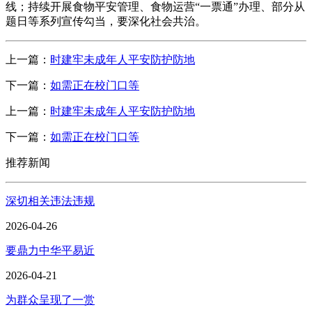
线；持续开展食物平安管理、食物运营“一票通”办理、部分从
题日等系列宣传勾当，要深化社会共治。
上一篇：
时建牢未成年人平安防护防地
下一篇：
如需正在校门口等
上一篇：
时建牢未成年人平安防护防地
下一篇：
如需正在校门口等
推荐新闻
深切相关违法违规
2026-04-26
要鼎力中华平易近
2026-04-21
为群众呈现了一赏