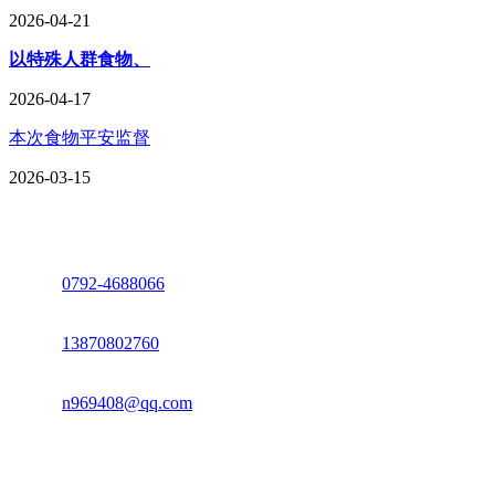
2026-04-21
以特殊人群食物、
2026-04-17
本次食物平安监督
2026-03-15
座机：
0792-4688066
电话：
13870802760
邮箱：
n969408@qq.com
地址：江西省德安县高新技术产业园(宝塔工业园)高新路93号