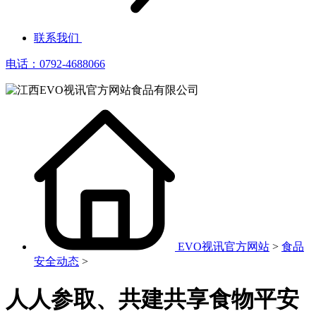
联系我们
电话：0792-4688066
EVO视讯官方网站
>
食品
安全动态
>
人人参取、共建共享食物平安