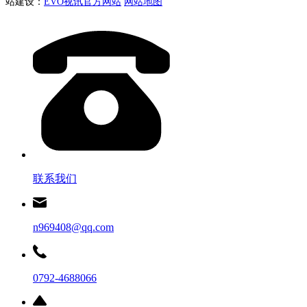
站建设：
EVO视讯官方网站
网站地图
联系我们
n969408@qq.com
0792-4688066