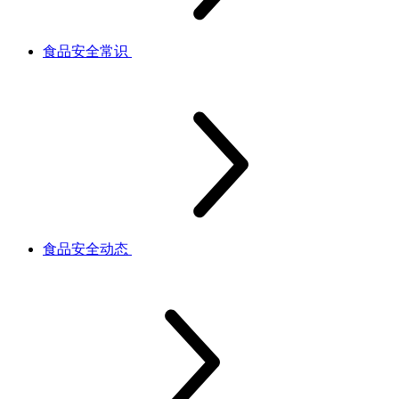
食品安全常识
食品安全动态