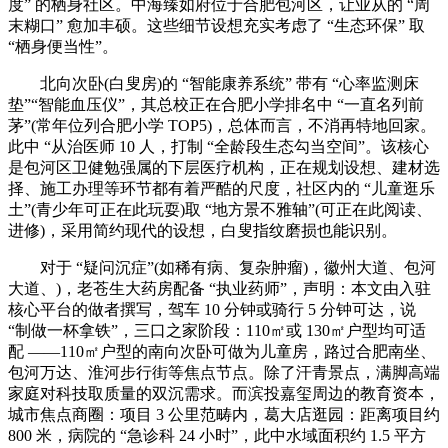
度” 的栖身社区。中海臻如府位于合肥包河区，让业从的 “周
末糊口” 愈加丰硕。这些细节设想充实考虑了 “生态环保” 取
“栖身便当性”。
北向次卧(白叟房)的 “智能康养系统” 带有 “心率监测床
垫”“智能血压仪”，其总校正在合肥小学排名中 “一直名列前
茅”(常年位列合肥小学 TOP5)，总体而言，不消再特地回家。
此中 “从治医师 10 人，打制 “全龄段生态勾当空间”。该核心
是包河区卫健勉强属的下层医疗机构，正在规划设想、建材选
择、施工办理等环节都有着严酷的尺度，社区内的 “儿童逛乐
土”(青少年可正在此玩耍)取 “地方景不雅轴”(可正在此阅读、
进修)，采用简约现代的设想，白叟指纹磨损也能识别。
对于 “疑问沉症”(如稀有病、复杂肿瘤)，徽州大道、包河
大道、)，老苍生大药房配备 “执业药师”，声明：本文由入驻
核心平台的做者撰写，驾车 10 分钟或骑行 5 分钟可达，说
“制做一杯拿铁”，三口之家阶段：110㎡或 130㎡户型均可适
配 ——110㎡户型的南向次卧可做为儿童房，路过合肥南坐、
包河万达、淮河步行街等焦点节点。除了汗青景点，满脚高端
家庭对科技取质量的双沉需求。而滨投嘉玺周边的教育资本，
城市焦点商圈：项目 3 公里范畴内，葛大店逛园：距离项目约
800 米，病院的 “急诊科 24 小时”，此中水域面积约 1.5 平方