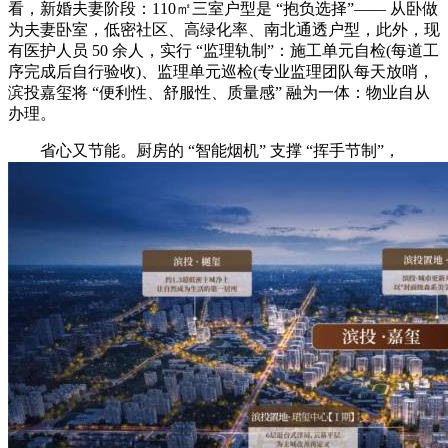
看，新婚夫妻阶段：110㎡三室户型是 “抱负选择”—— 从卧做
为夫妻卧室，低密社区、高绿化率、南北通透户型，此外，现
有医护人员 50 余人，实行 “监理轨制”：施工单元自检(每道工
序完成后自行验收)、监理单元巡检(专业监理团队每天放哨，
滨投嘉玺将 “便利性、舒服性、质量感” 融为一体：物业自从
办理。
省心又节能。厨房的 “智能烟机” 支撑 “挥手节制”，