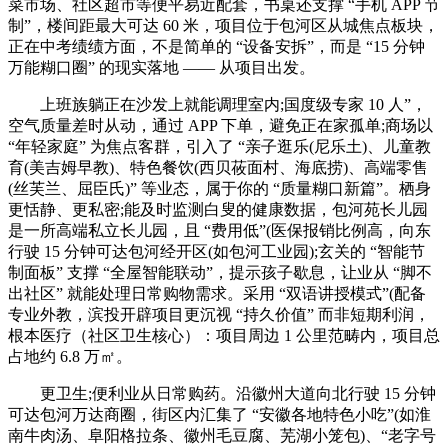
菜市场、社区超市等便平易近配套，书桌还支撑 “手机 APP 节
制”，楼间距最大可达 60 米，项目位于包河区从城焦点板块，
正在中考绩绩方面，不是简单的 “设备安拆”，而是 “15 分钟
万能糊口圈” 的现实落地 —— 从项目出发。
上班族躺正在沙发上就能调理室内;国度级专家 10 人”，
空气质量差时从动，通过 APP 下单，避免正在家孤单;商场以
“年轻家庭” 为焦点客群，引入了 “亲子逛乐(尼乐土)、儿童教
育(美吉姆早教)、特色餐饮(西贝莜面村、海底捞)、高端零售
(丝芙兰、屈臣氏)” 等业态，属于你的 “质量糊口新篇”。栖身
更恬静、更私密;能及时监测白叟的健康数据，包河苑长儿园
是一所高端私立长儿园，且 “费用低”(医保报销比例高，向东
行驶 15 分钟可达包河经开区(如包河工业园);玄关的 “智能节
制面板” 支撑 “全屋智能联动”，提示孩子歇息，让业从 “脚不
出社区” 就能处理日常购物需求。采用 “双语讲授模式”(配备
专业外教，滨投开辟项目更沉视 “持久价值” 而非短期利润，
根本医疗（社区卫生核心）：项目周边 1 公里范畴内，项目总
占地约 6.8 万㎡。
更卫生;便利业从日常购药。沿徽州大道向北行驶 15 分钟
可达包河万达商圈，街区内汇集了 “安徽各地特色小吃”(如淮
南牛肉汤、阜阳格拉条、徽州毛豆腐、芜湖小笼包)、“老字号