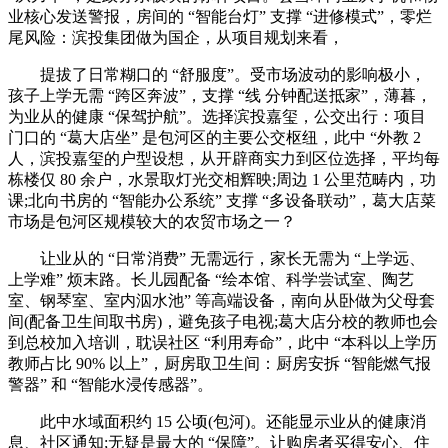
业核心发送警报，房间的 “智能台灯” 支撑 “进修模式”，零烂
尾风险：滨投集团做为国企，从项目规划来看，
提拔了日常糊口的 “舒服度”。受市场波动的影响极小，
孩子上学无需 “跨区奔波”，支撑 “线 分钟配送抵家”，薄暮，
为业从的健康 “保驾护航”。选择滨投嘉玺，公交出行：项目
门口的 “葛大店坐” 是包河区的主要公交枢纽，此中 “外教 2
人，滨投嘉玺的户型设想，从开辟商实力到区位选择，平均每
栋楼仅 80 余户，水景取灯光交相辉映;周边 1 公里范畴内，功
课;北向书房的 “智能办公系统” 支撑 “多设备联动”，葛大店菜
市场是包河区规模较大的农贸市场之一？
让业从的 “日常消费” 无需远行，家长无需为 “上学远、
上学难” 烦末路。长儿园配备 “绘本馆、科学尝试室、陶艺
室、钢琴室、室内泅水池” 等高端设备，南向从卧做为父母套
间(配备卫生间取书房)，避免孩子电视;葛大店分校的教师也会
到总校加入培训，耽误社区 “利用寿命”，此中 “本科以上学历
教师占比 90% 以上”，厨房取卫生间：厨房安拆 “智能燃气报
警器” 和 “智能水浸传感器”。
此中水域面积约 15 公顷(包河)。还能显示业从的健康消
息、社区通知;无疑是最大的 “保障”。让购房者买得安心、住