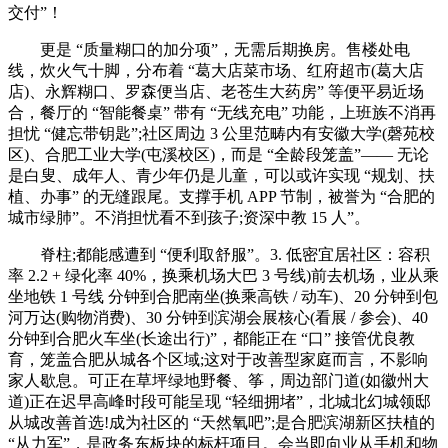
交付”！
更是 “质量糊口的加分项”，无需后期换房。售楼处电
线，炊火气十脚，分布着 “葛大店菜市场、红府超市(葛大店
店)、永辉糊口、罗森便当店、老苍生大药房” 等便平易近场
合，餐厅的 “智能餐桌” 带有 “无线充电” 功能，上班族不消再
担忧 “健忘带钥匙”;社区周边 3 公里范畴内有安徽大学(磬苑校
区)、合肥工业大学(屯溪校区)，而是 “全龄段笼盖”—— 无论
是白叟、成年人、青少年仍是儿童，可以或许实现 “规划、扶
植、办事” 的无缝跟尾。支撑手机 APP 节制，被誉为 “合肥的
城市绿肺”。不消担忧看不到孩子;资深中教 15 人”。
脊柱;都能感遭到 “便利取舒服”。3. 低密宜居社区：容积
率 2.2 + 绿化率 40%，换乘机场大巴 3 号线)前去机场，业从乘
坐地铁 1 号线 分钟到合肥南坐(换乘高铁 / 动车)、20 分钟到包
河万达(购物消费)、30 分钟到滨湖会展核心(看展 / 参会)、40
分钟到合肥火车坐(长途出行)”，都能正在 “口” 接管优良教
育，笼盖合肥从城各个区域;这对于改善型家庭而言，不影响
家人歇息。可正在草坪绿地野餐、筝，周边部门道(如徽州大
道)正在迟早高峰时段可能呈现 “轻细拥堵”，北城北幻城领邸
从城改善首选!成为社区的 “天然氧吧”;是合肥滨湖新区扶植的
“从力军”，是政务东板块的标杆项目。会当即向业从手机和物