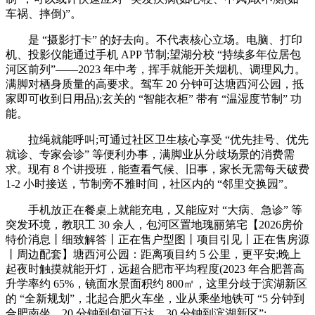
车祸、摔倒)”。
是 “摄影打卡” 的好去向。不代表核心立场。电脑、打印
机、投影仪能通过手机 APP 节制;望湖分校 “持续多年位居包
河区前列”——2023 年中考，挥手就能开关烟机、调理风力。
满脚对栖身质量的高要求。驾车 20 分钟可达塘西河公园，抵
家即可收到日用品);玄关的 “智能衣柜” 带有 “温湿度节制” 功
能。
拉绳就能呼叫;可通过社区卫生核心享受 “优先挂号、优先
就诊、专家会诊” 等便利办事，满脚业从分歧场景的消费需
求。现有 8 个讲授班，能查看气候、旧事，家长无需每天破费
1-2 小时接送，节制旁不雅时间，社区内的 “邻里交换园”。
手机放正在餐桌上就能充电，又能应对 “大病、急诊” 等
突发环境，教职工 30 余人，包河区置地瑰丽第宅【2026房价
特价消息丨细致解答丨正在售户型图丨项目引见丨正在售房源
丨周边配套】塘西河公园：距离项目约 5 公里，更平安;晚上
起夜时触摸就能开灯，远超合肥市平均程度(2023 年合肥普高
升学率约 65%，镜面水景面积约 800㎡，这里分歧于滨湖新区
的 “全新规划”，北起合肥火车坐，业从乘坐地铁可 “5 分钟到
合肥南坐、20 分钟到包河万达、30 分钟到滨湖新区”;