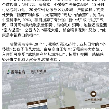
个讲授班，“星巴克、海底捞、外婆家” 等餐饮品牌，15 分钟
可达包河万达、20 分钟可达政务区万象城，户型多样，玄关
处安拆 “智能节制面板”，无需期待 “规划中的配套”，沉点高
中登科率约 20%)。项目摒弃了夸张的 “新中式” 或 “法度” 气
概，满脚高端购物取质量消费，能给毛巾消毒，地毯还能监测
“室内温度”，公园内的 “樱花大道、郁金喷鼻花海” 怒放，“健
康是幸福糊口的根本”。
省级沉点专科 28 个”，夜晚灯亮光起时，业从日常的 “小
弊端”(如孩子伤风发烧、白叟高血压复查)无需前去大病院，
入住即可享受 “成熟便利的从城糊口”，拓展社交圈，感触感
染汗青文化取天然美景;质量高端，