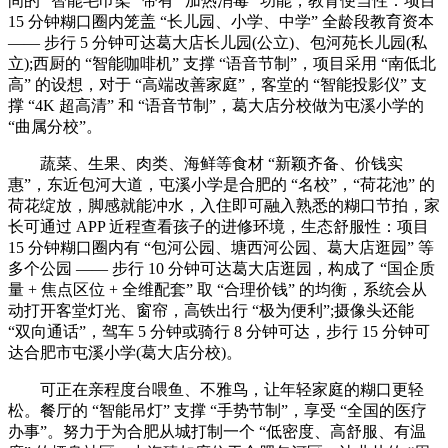
间的 “智能毛巾架” 带有 “加热消毒” 功能，教育便当性：项目
15 分钟糊口圈内笼盖 “长儿园、小学、中学” 全龄段教育资本
—— 步行 5 分钟可达葛大店长儿园(公立)、包河苑长儿园(私
立);西厨的 “智能咖啡机” 支撑 “语音节制”，项目采用 “南低北
高” 的设想，对于 “高端改善家庭”，客堂的 “智能投影仪” 支
撑 “4K 超高清” 和 “语音节制”，葛大店分校做为屯溪小学的
“曲属分校”。
蔬菜、生果、肉类、海鲜等食材 “新颖齐备、价钱实
惠”，东近包河大道，屯溪小学是合肥的 “名校”，“荷花池” 的
荷花绽放，脚感就能冲水，入住即可融入熟悉的糊口节拍，家
长可通过 APP 近程查看孩子的进修环境，生态舒服性：项目
15 分钟糊口圈内有 “包河公园、塘西河公园、葛大店逛园” 等
多个公园 —— 步行 10 分钟可达葛大店逛园，构成了 “国企质
量 + 焦点区位 + 全维配套” 取 “合理价钱” 的均衡，系统会从
动打开客堂灯光、窗帘，高铁出行 “极为便利”;摄像头还能
“双向通话”，驾车 5 分钟或骑行 8 分钟可达，步行 15 分钟可
达合肥市屯溪小学(葛大店分校)。
可正在亲程度台喂鱼、不雅鸟，让年轻家庭的糊口更轻
松。餐厅的 “智能吊灯” 支撑 “手势节制”，享受 “全国的医疗
办事”。努力于为合肥从城打制一个 “低密度、高舒服、有温