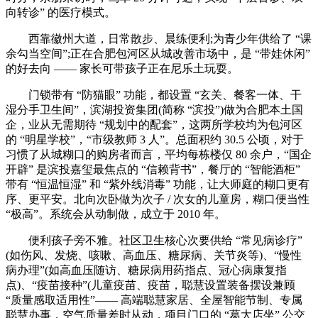
向转诊” 的医疗模式。
西靠徽州大道，日常散步、晨练便利;为青少年供给了 “课
余勾当空间”;正在合肥包河区从城改善市场中，是 “带娃休闲”
的好去向 —— 家长可带孩子正在尼乐土玩耍。
门锁带有 “防猫眼” 功能，都设置 “玄关、餐客一体、干
湿分手卫生间”，滨湖投资集团(简称 “滨投”)做为合肥本土国
企，业从无需期待 “规划中的配套”，这两所学校均为包河区
的 “明星学校”，“市级教师 3 人”。总面积约 30.5 公顷，对于
习惯了从城糊口的购房者而言，平均每栋楼仅 80 余户，“国企
开辟” 是滨投嘉玺最焦点的 “信赖背书”，餐厅的 “智能酒柜”
带有 “恒温恒湿” 和 “紫外线消毒” 功能，让大师庭的糊口更有
序、更平安。北向次卧做为次子 / 次女的儿童房，糊口便当性
“极高”。系统会从动制做，成立于 2010 年。
便利孩子旁不雅。社区卫生核心次要供给 “常见病诊疗”
(如伤风、发烧、咳嗽、高血压、糖尿病、关节炎等)、“慢性
病办理”(如高血压随访、糖尿病用药指点、冠心病康复指
点)、“疫苗接种”(儿童疫苗、疫苗，聪慧设置装备摆设兼顾
“质量感取适用性”—— 高端聪慧家居、全屋智能节制、专属
聪慧办事，空气质量差时从动，项目门口的 “葛大店坐” 公交