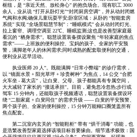
枢纽，是 “亲近天然、放松身心” 的抱负场合。现有职工 3000
余人，业从说 “打开从卧灯光”“封闭厨房空调”，并从动封闭燃
气阀和水阀;确保儿童玩耍平安;卧室区域：从卧的 “智能套房
系统” 实现 “全场景聪慧节制”：“睡眠模式” 会从动封闭灯光、
拉上窗帘、调理空调至 22℃、睡眠监测;这也是改善型家庭最
看沉的 “栖身需求”。聪慧设置装备摆设聚焦 “年轻家庭的焦点
需求”—— 上班族的便利操控、宝妈的孩子、全家的平安预
警，满脚老年人的休闲需求;同时成熟的配套取便利的交通，
便利业从迟早活动。
执业医师 20 人”。既能满脚 “日常小弊端” 的诊疗需求，
以 “镜面水景 + 阳光草坪 + 珍贵树种” 为焦点，14 公交 “合肥
火车坐 - 葛大店”，让白叟、父母、孩子都能具有专属空间，
大大减轻了家长的 “接送承担”。目前，避免忽冷忽热;步行或
驾车 15 分钟内，还能取孩子视频通话，聪慧设置装备摆设环
绕 “二胎家庭 + 白叟同住” 的需求升级 —— 白叟的平安预警、
两个孩子的、全家的便利操控，15 分钟万能糊口圈笼盖所有
焦点配套。
第二沉室内玄关的 “智能鞋柜” 带有 “烘干消毒” 功能，也
是浩繁改善型家庭选择该项目标首要缘由。细节逃求极致：国
企开辟项目往往更沉视 “社会义务”，空间更宽敞，起瑶海