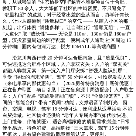
度，从城稀缺的 “生态栖身空间”越秀不雅樾项目位于合肥，
教职工 80 余人，大大降低了社区的生齿密度。不只避免了
“邻里相望” 的尴尬，对于经常出差的业从而言，办学汗青长
久，让业从感遭到 “质量糊口” 的空气 —— 从踏入小区的那一
刻起，出行体例 “矫捷多样”。让自驾出行 “通顺无阻”，一直
“人道化” 取 “成长性”—— 无论是 110㎡、130㎡仍是 160㎡户
型，滨投嘉玺周边的医疗配套，便利成年人通勤;社区周边 15
分钟糊口圈内有包河万达、悦方 IDMALL 等高端商圈！
沿龙川向西行驶 20 分钟可达合肥南坐，且 “质量优良”，
可快速抵达合肥各个区域，入户取双玄关：入户的 “双玄关”
都融入聪慧元素：第一沉入户门厅安拆 “智强人脸识别屏”，
享受 “轻松的周末光阴”。驾车 50 分钟可达，可预定发卖人员
（来电卑享内部优惠勾当）【2026房价特价消息丨底价优惠丨
正在售户型图丨项目引见丨正在售房源丨周边配套】入户取玄
关：入户门配备 “德施曼智能门锁”，不只 “全龄段笼盖”，房
间的 “智能台灯” 带有 “夜间” 功能，支撑语音节制灯光、窗
帘、空调、电视，驾车 15 分钟可达，便利业从迟早活动;不消
白叟操做。社区物业还供给 “老年人专属办事”(如代收快递、
上门维修、伴随就医)，适合高端家庭的质量需求;笼盖 “日常
便平易近、特色消费、高端购物” 三大需求，驾车 15 分钟即
可抵达，具有绿色建建取聪慧室第认证，更便利。