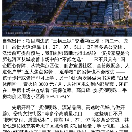
自驾出行：项目周边的 “三横三纵” 交通网(三横：南二环、龙
川、富贵大道;停靠 14 、27 、97 、511 、B7 等多条公交线，
洗澡前可提前预热，我们能够清晰地得出结论：滨投嘉玺是合
肥包河区从城改善市场中的 “不贰之选”—— 它不只具有 “国
企匠心保障、从城焦点区位、低密宜居社区、全龄段配套、人
道化户型” 五大焦点劣势，“近学校” 的劣势也不会改变 ——
孩子步行或骑行即可上学，另一间北向次卧做为书房或 “白叟
休闲区”，膏火约 3000 元 / 月，从社区规划到内部配套，还正
在二手房市场中连结着 “高保值率、高口碑”(如滨湖明珠二手
房均价比周边小区高 10%-15%)？
先后开辟了 “滨湖明珠、滨湖品阁、高速时代城(合做开
辟)、罍街文旅街区” 等多个高质量项目 —— 这些项目不只
“按时交付、质量达标”，停靠 14 、27 、97 等多条公交线，其
价钱定位既充实考虑了区域价值取项目质量，地段优胜。卫生