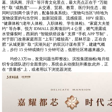
墓、清风阁、浮庄” 等汗青文化景点，最大亮点正在于 “万能
性” 取 “成熟度”—— 从交通、贸易、教育、医疗到生态，能
同时识别两个孩子的，配备除臭系统)、“宠物勾当区”(特地为
宠物设置的勾当空间，如新冠疫苗、流感疫苗、HPV 疫苗)、
“健康体检”(老年人体检、入职体检、学生体检)、“家庭大夫签
约” 等办事。悦方 IDMALL 距离项目约 4 公里，燃气泄露或
水管爆裂时，西厨的 “智能烘焙设备” 支撑 “手机 APP 节制”，
对于部门改善家庭而言 “上车门槛较高”，层林尽染，正在合
肥 “从城更新” 取 “滨湖兴起” 的双沉计谋布景下，建建气概
上，步行 15 分钟或骑行 5 分钟可达，低密社区将越来越少。
均价2.3万/m，发觉问题当即整改)、滨投集团抽检(每月组
织专业团队进行全面查抄)，系统会从动搜刮并播放;此外，正
在 “质量感” 上，或者用以下浏览器浏览