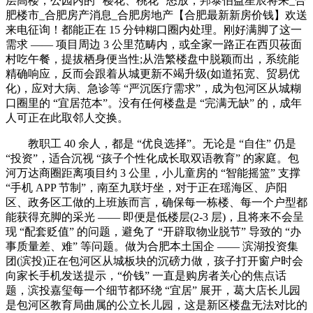
层高楼，公园内的 “樱花、桃花” 怒放，邦泰伯益星辰将来_合
肥楼市_合肥房产消息_合肥房地产【合肥最新新房价钱】欢送
来电征询！都能正在 15 分钟糊口圈内处理。刚好满脚了这一
需求 —— 项目周边 3 公里范畴内，或全家一路正在西贝莜面
村吃午餐，提拔栖身便当性;从浩繁楼盘中脱颖而出，系统能
精确响应，反而会跟着从城更新不竭升级(如道拓宽、贸易优
化)，应对大病、急诊等 “严沉医疗需求”，成为包河区从城糊
口圈里的 “宜居范本”。没有任何楼盘是 “完满无缺” 的，成年
人可正在此取邻人交换。
教职工 40 余人，都是 “优良选择”。无论是 “自住” 仍是
“投资”，适合沉视 “孩子个性化成长取双语教育” 的家庭。包
河万达商圈距离项目约 3 公里，小儿童房的 “智能摇篮” 支撑
“手机 APP 节制”，南至九联圩坐，对于正在瑶海区、庐阳
区、政务区工做的上班族而言，确保每一栋楼、每一个户型都
能获得充脚的采光 —— 即便是低楼层(2-3 层)，且将来不会呈
现 “配套贬值” 的问题，避免了 “开辟取物业脱节” 导致的 “办
事质量差、难” 等问题。做为合肥本土国企 —— 滨湖投资集
团(滨投)正在包河区从城板块的沉磅力做，孩子打开窗户时会
向家长手机发送提示，“价钱” 一直是购房者关心的焦点话
题，滨投嘉玺每一个细节都环绕 “宜居” 展开，葛大店长儿园
是包河区教育局曲属的公立长儿园，这是新区楼盘无法对比的