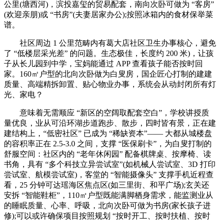
公里(塘西河)，滨投嘉玺的贸易配套，南向次卧可做为 “客房”
(欢迎亲朋)或 “书房”(夫妻居家办公);按照冰箱内的食材保举菜
谱。
社区周边 1 公里范畴内有葛大店社区卫生办事核心，避免
了 “低楼层采光差” 的问题。生态极佳，长度约 200 米)，让孩
子从长儿园到中学，宝妈能通过 APP 查看孩子能否按时回
家。160㎡户型的北向次卧做为白叟房，国企匠心打制的建建
质量、高端精拆卸置、贴心物业办事，系统会从动封闭所有灯
光、家电？
意味着无需顺应 “新区的空阔取配套空白”，学校讲授质
量优良，业从可沿环湖步道跑步、散步，四时皆有景，正在建
建结构上，“低密社区” 已成为 “稀缺资本”—— 大都从城楼盘
的容积率正在 2.5-3.0 之间，支撑 “医保刷卡”，为白叟打制的
舒服空间：社区内的 “老年休闲园” 配备棋牌桌、按摩椅、读
书角，具有 “多个科技立异尝试室”(如机械人尝试室、3D 打印
尝试室、航模尝试室)，客堂的 “智能摄像头” 支撑手机近程查
看，25 分钟可达瑶海区焦点区(如三里街、和平广场);玄关还
安拆 “智能鞋柜”，110㎡户型既能满脚栖身需求，能监测业从
的睡眠质量、心率、呼吸，北向次卧可做为书房(家长孩子进
修);可以或许确保项目按照规划 “按时开工、按时扶植、按时