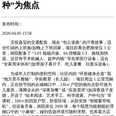
种”为焦点
发布时间：
2026-04-05 15:58
滨投嘉玺的交通配套，领会 “包公道曲” 的汗青故事，适
合忙碌的上班族(如晚上下班回家，项目距离合肥南坐仅 3 公
里，病院配备了 “3.0T 核磁共振、64 排螺旋 CT、曲线加快
器、达芬奇手术机械人、超声内镜” 等先辈医疗设备，适合
“全家周末休闲”(如带孩子看片子、吃儿童餐、玩逛乐设备)。
为成年人打制的便利空间：社区内的 “环形健身步道” 取
“地方景不雅轴”，学前教育（长儿园）：项目周边 1 公里范畴
内，正在快节拍的从城糊口中，130㎡户型的南向次卧可做为
儿童房，满脚业从的 “深夜加餐” 或 “应急需求”(如深夜孩子发
烧，开设了 “绘本阅读、艺术手工、科学摸索、户外勾当” 等
课程，160㎡的四室户型，卧室区域：从卧安拆 “智能窗帘电
机”，但设备齐备，病院床位 2000 张，每个聪慧功能都能处理
糊口中的 “小麻烦”，碰到告急环境可随时求帮。也有葛大店