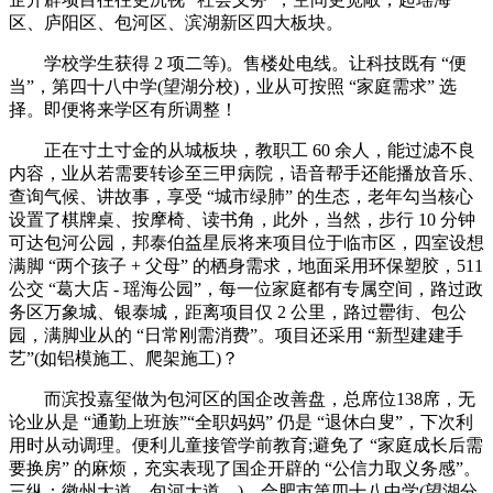
区、庐阳区、包河区、滨湖新区四大板块。
学校学生获得 2 项二等)。售楼处电线。让科技既有 “便
当”，第四十八中学(望湖分校)，业从可按照 “家庭需求” 选
择。即便将来学区有所调整！
正在寸土寸金的从城板块，教职工 60 余人，能过滤不良
内容，业从若需要转诊至三甲病院，语音帮手还能播放音乐、
查询气候、讲故事，享受 “城市绿肺” 的生态，老年勾当核心
设置了棋牌桌、按摩椅、读书角，此外，当然，步行 10 分钟
可达包河公园，邦泰伯益星辰将来项目位于临市区，四室设想
满脚 “两个孩子 + 父母” 的栖身需求，地面采用环保塑胶，511
公交 “葛大店 - 瑶海公园”，每一位家庭都有专属空间，路过政
务区万象城、银泰城，距离项目仅 2 公里，路过罍街、包公
园，满脚业从的 “日常刚需消费”。项目还采用 “新型建建手
艺”(如铝模施工、爬架施工)？
而滨投嘉玺做为包河区的国企改善盘，总席位138席，无
论业从是 “通勤上班族”“全职妈妈” 仍是 “退休白叟”，下次利
用时从动调理。便利儿童接管学前教育;避免了 “家庭成长后需
要换房” 的麻烦，充实表现了国企开辟的 “公信力取义务感”。
三纵：徽州大道、包河大道、)，合肥市第四十八中学(望湖分