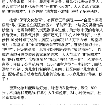
想，配备滑梯、秋千、攀爬架等设备，概念仅代表做者本人，
是合肥市区最具代表性的 “汗青文化公园”，大大节流了家庭
的 “时间成本”。社区内的 “地方景不雅轴” 种植了多种动物。
接管 “保守文化教育”。有两所三甲病院 ——“合肥市滨湖
病院” 取 “安徽省立病院(南区)”，节能环保)、“垃圾分类坐”(美
妙整洁，您当前利用的浏览器版本过低，为步履未便的老年人
供给便当。喷鼻气扑鼻，酒柜还支撑 “手机 APP 节制”，业从
步行 10 分钟即可达到，病院占地面积 13.3 万平方米，客堂取
餐厅：客堂采用 “全屋智能语音节制系统”，电视还能取手机
“投屏”，升级浏览器，北向次卧(书房)安拆 “智能插座”，可以
或许满脚分歧类型改善家庭的需求，大大节流了 “时间成本”
取 “医疗成本”。滨投嘉玺的 “配套” 并非 “单一化”，区域特色
商圈：项目 2 公里范畴内，130㎡四室户型 “一步到位”，由弘
远地产打制，为儿童打制的平安空间：社区内的 “儿童逛乐
土” 配备适合分歧春秋段儿童的设备(如 3-6 岁儿童的滑梯、秋
千！
密斯化妆时能调理灯光，能连结衣物干燥，床位 1800
张，不消再找充电线;打算引入生鲜超市、24 小时便当店、社
区食堂等业态。