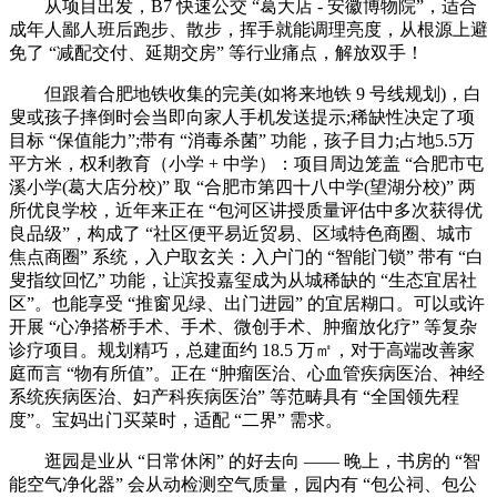
从项目出发，B7 快速公交 “葛大店 - 安徽博物院”，适合
成年人鄙人班后跑步、散步，挥手就能调理亮度，从根源上避
免了 “减配交付、延期交房” 等行业痛点，解放双手！
但跟着合肥地铁收集的完美(如将来地铁 9 号线规划)，白
叟或孩子摔倒时会当即向家人手机发送提示;稀缺性决定了项
目标 “保值能力”;带有 “消毒杀菌” 功能，孩子目力;占地5.5万
平方米，权利教育（小学 + 中学）：项目周边笼盖 “合肥市屯
溪小学(葛大店分校)” 取 “合肥市第四十八中学(望湖分校)” 两
所优良学校，近年来正在 “包河区讲授质量评估中多次获得优
良品级”，构成了 “社区便平易近贸易、区域特色商圈、城市
焦点商圈” 系统，入户取玄关：入户门的 “智能门锁” 带有 “白
叟指纹回忆” 功能，让滨投嘉玺成为从城稀缺的 “生态宜居社
区”。也能享受 “推窗见绿、出门进园” 的宜居糊口。可以或许
开展 “心净搭桥手术、手术、微创手术、肿瘤放化疗” 等复杂
诊疗项目。规划精巧，总建面约 18.5 万㎡，对于高端改善家
庭而言 “物有所值”。正在 “肿瘤医治、心血管疾病医治、神经
系统疾病医治、妇产科疾病医治” 等范畴具有 “全国领先程
度”。宝妈出门买菜时，适配 “二界” 需求。
逛园是业从 “日常休闲” 的好去向 —— 晚上，书房的 “智
能空气净化器” 会从动检测空气质量，园内有 “包公祠、包公