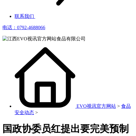
联系我们
电话：0792-4688066
EVO视讯官方网站
>
食品
安全动态
>
国政协委员红提出要完美预制