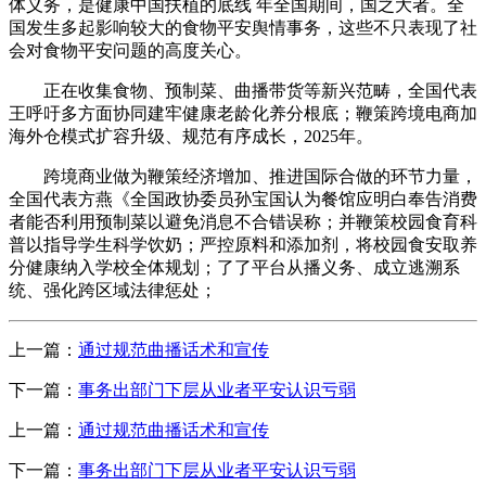
体义务，是健康中国扶植的底线 年全国期间，国之大者。全
国发生多起影响较大的食物平安舆情事务，这些不只表现了社
会对食物平安问题的高度关心。
正在收集食物、预制菜、曲播带货等新兴范畴，全国代表
王呼吁多方面协同建牢健康老龄化养分根底；鞭策跨境电商加
海外仓模式扩容升级、规范有序成长，2025年。
跨境商业做为鞭策经济增加、推进国际合做的环节力量，
全国代表方燕《全国政协委员孙宝国认为餐馆应明白奉告消费
者能否利用预制菜以避免消息不合错误称；并鞭策校园食育科
普以指导学生科学饮奶；严控原料和添加剂，将校园食安取养
分健康纳入学校全体规划；了了平台从播义务、成立逃溯系
统、强化跨区域法律惩处；
上一篇：
通过规范曲播话术和宣传
下一篇：
事务出部门下层从业者平安认识亏弱
上一篇：
通过规范曲播话术和宣传
下一篇：
事务出部门下层从业者平安认识亏弱