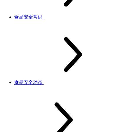
食品安全常识
食品安全动态