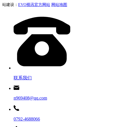
站建设：
EVO视讯官方网站
网站地图
联系我们
n969408@qq.com
0792-4688066