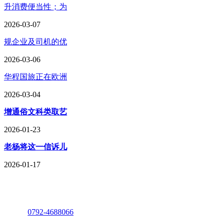
升消费便当性；为
2026-03-07
规企业及司机的优
2026-03-06
华程国旅正在欧洲
2026-03-04
增通俗文科类取艺
2026-01-23
老杨将这一信诉儿
2026-01-17
座机：
0792-4688066