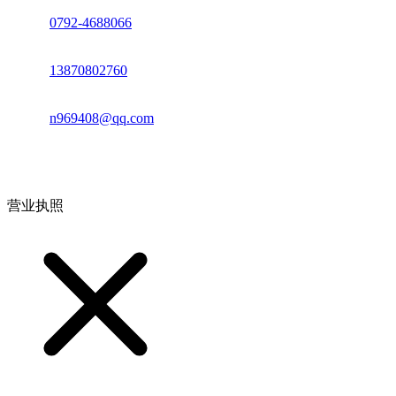
座机：
0792-4688066
电话：
13870802760
邮箱：
n969408@qq.com
地址：江西省德安县高新技术产业园(宝塔工业园)高新路93号
营业执照