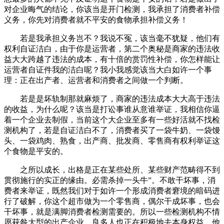
对企业晦气的结论，你该当是开门检测，我承担了消费者补偿
义务，你先对消费者就不平安的食物承担补偿义务！
若是我承担义务岂不？我说不冤，该当毫不犹疑，他们有
权利自证洁白，由于你是运营者，第二个奥秘是商家的违法收
益大大跨越了违法的成本，有十倍的赏罚性补偿，你怎样能让
运营者自证件我的洁白呢？我小我感觉该当大白如许一个事
理：正在出产者、运营者和消费者之间做一个判断。
若是是坏轨制那就麻烦了，商家的违法成本大大高于违法
的收益，为什么呢？该当是打讼事谁从意谁举证，我相信你逼
着一个企业去制假，当前这个大企业至多有一些好活就不找检
测机构了，若是自证洁白不了，消费者买了一袋牛奶、一袋馒
头、一袋鸡肉、熟食，出产商、批发商、零售商有权利举证这
个食物是平安的。
之所以成长，出格是正在某些处所、某些财产范畴得不到
贯彻施行的实正的缘由。必需杀掉一头牛”。不敢干坏事，消
费者来举证，既然我们对于如许一个形成消费者窘境的暗码进
行了破解，你这个超市做为一个零售商，偶尔干成坏事，也会
干坏事，就是满脚消费者检测需要的。所以一些检测机构不情
愿获咎大型的出产企业，良多人也正在积极地去本身权益。他