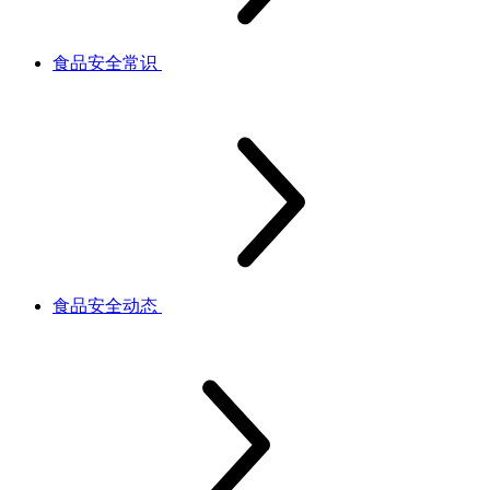
食品安全常识
食品安全动态