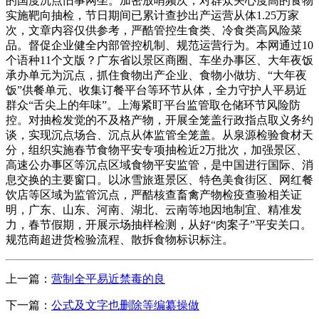
的国度沉点旧事网坐。加密放哨频次，对群众关心度高的食物
实施靶向抽检，节日期间已累计查抄出产运营从体1.25万家
次，文章内容仅供参考，严酷管控生食类、冷食类高风险菜
品。督促企业健全内部管控机制、规范运营行为。本网通过10
个语种11个文版？广东省以景区商圈、车坐办事区、大年夜饭
承办单元为沉点，抓住食物出产企业、食物小做坊、“大年夜
饭”供餐单元、收集订餐平台等环节从体，全力守护人平易近
群众“舌尖上的年味”。上海紧盯平台监管取仓储环节风险防
控。对抽检发觉的不及格产物，开展全笼盖行政指点取义务约
谈，实现沉点场合、沉点从体监管全笼盖。从泉源检验食材天
分，组织实施春节食物平安专项抽检近2万批次，加强景区、
高速公办事区等沉点区域食物平安监管，是中国进行国际、消
息交换的主要窗口。以冰雪旅逛景区、特色美食街区、网红餐
饮店等区域为监管沉点，严酷核查畜禽产物检疫查验相关证
明，广东、山东、河南、湖北、云南等地因地制宜、精准发
力，春节假期，开展示场抽样检测，从好“肉案子”平安关口。
规范商超进货检验流程、散拆食物标识标注。
上一篇：
营制全平易近禁毒的良
下一篇：
公式及文字也删除等编纂操做