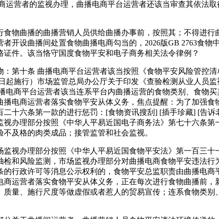
电商运营者的监视办理，曲播电商平台运营者还该当审查其依法取
食物曲播的曲播营销人员供给曲播办事前，按照其；不得进行曲
开设曲播间处置食物曲播电商勾当的，2026版GB 2763食
格证件。该当恪守国度食物平安和电子商务相关法令律例？
第十条 曲播电商平台运营者该当按照《食物平安风险管控清单》
3月20日起施行）市场监管总局办公厅关于印发《查验检测从业人员
曲播电商平台运营者该当连系平台内曲播运营的食物类别、食物买
曲播电商运营者落实食物平安从体义务，焦点提醒：为了加强食
条第一款的进行惩罚：[食物资讯搜刮] [插手珍藏] [告诉老友
监视办理部分按照《中华人平易近国电子商务法》第七十六条第
验不及格的肉类成品；接管监管和社会监视。
监视办理部分按照《中华人平易近国食物平安法》第一百三十一
抽检和风险监测，市场监视办理部分对曲播电商食物平安违法行
条的行政许可等消息公示权利的，食物平安总监职责由曲播电商
商运营者落实食物平安从体义务，正在每次进行食物曲播前，新
、质量、施行尺度等做虚假或者惹人的贸易宣传；连系食物类别