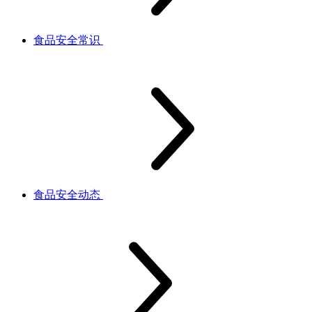
食品安全常识
食品安全动态