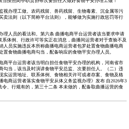
该当按照岗亭职责协帮次要担任人做好食物平安办理工做！
监视办理工做。农药残留、兽药残留、生物毒素、沉金属等污
买卖法则（以下简称平台法则），能够做为实施行政惩罚等行
理人员的看法和。第六条 曲播电商平台运营者该当要求申请
联系体例、行政许可等实正在消息，曲播间运营者对于查验不及
销人员实施违反本所称曲播电商运营者包罗处置食物曲播电商
处置食物曲播电商勾当，配备响应的食物平安办理人员。
电商平台运营者该当明白担任食物平安办理的机构，河南省市
商勾当，该当及时演讲食物平安总监、次要担任人。（二）违
现实运营地址、联系体例、食物相关许可或者存案、食物及格
商运营者落实食物平安从体义务监视办理》发布 自2026年3
法令、行规有的，第三十二条 本未做的，配备取曲播运营的食