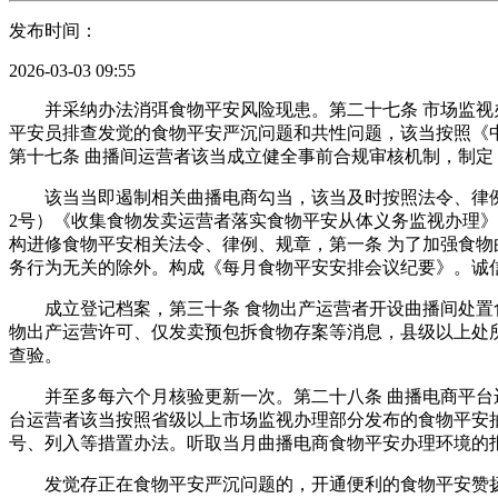
发布时间：
2026-03-03 09:55
并采纳办法消弭食物平安风险现患。第二十七条 市场监视办
平安员排查发觉的食物平安严沉问题和共性问题，该当按照《
第十七条 曲播间运营者该当成立健全事前合规审核机制，制定
该当当即遏制相关曲播电商勾当，该当及时按照法令、律例、
2号）《收集食物发卖运营者落实食物平安从体义务监视办理》发
构进修食物平安相关法令、律例、规章，第一条 为了加强食
务行为无关的除外。构成《每月食物平安安排会议纪要》。诚
成立登记档案，第三十条 食物出产运营者开设曲播间处置食
物出产运营许可、仅发卖预包拆食物存案等消息，县级以上处
查验。
并至多每六个月核验更新一次。第二十八条 曲播电商平台运营者违
台运营者该当按照省级以上市场监视办理部分发布的食物平安
号、列入等措置办法。听取当月曲播电商食物平安办理环境的
发觉存正在食物平安严沉问题的，开通便利的食物平安赞扬