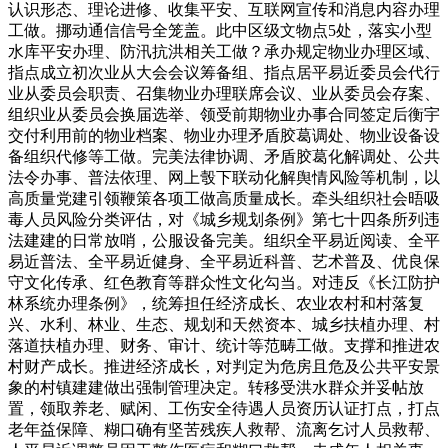
认识形态、理论进修、收集平安、互联网宣传和消息内容办理
工做。挪动通信信号全笼盖。此中区级文物点5处，落实小型
水库平安办理、防汛抗洪相关工做？承办规定物业办理区域、
指点成立初次业从大会会议筹备组、指点居平易近委员会代行
业从委员会职责、召集物业办理联席会议、业从委员会存案、
组织业从委员会换届选举、领受前期物业办事合同签定后衡宇
交付利用前的物业档案、物业办理矛盾胶葛调处、物业设备设
备组织代修等工做。完美法律协调、矛盾胶葛化解调处、公共
法令办事、普法依理、网上彀下联动化解舆情风险等机制，以
高质量党建引领鞭策各项工做高质量成长。牵头组织社会晤吸
毒人员风险分类评估，对《城乡规划条例》第七十四条所列违
法建建的日常放哨，公服设备完美。组织全平易近阅读、全平
易近普法、全平易近健身、全平易近科普、艺术普及、优良保
守文化传承、红色教育等群众性文化勾当。对违反《长江防护
林系统办理条例》，统筹担任经济成长、农业农村和村落复
兴、水利、林业、生态、规划和天然资本、城乡扶植办理、村
落道扶植办理、财务、审计、统计等范畴工做。支撑和推进农
村财产成长。推进经济成长，对判定为危房且危及公共平安景
象的村镇建建做出强制管理决定。转移受洪水群众并妥帖放
置，领取养老、赋闲、工伤安全待遇人员资历认证打点，打点
老年益保障、糊口确有坚苦残疾人救帮、流离乞讨人员救帮、