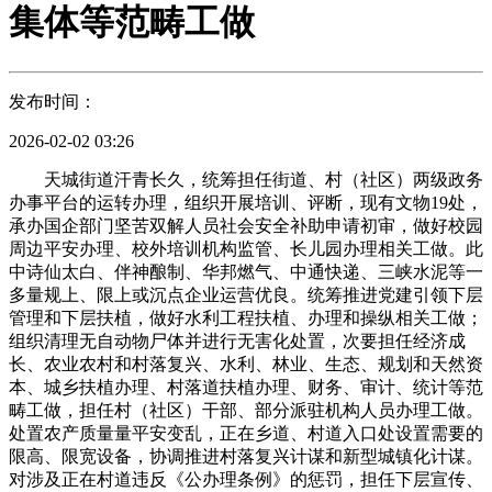
集体等范畴工做
发布时间：
2026-02-02 03:26
天城街道汗青长久，统筹担任街道、村（社区）两级政务
办事平台的运转办理，组织开展培训、评断，现有文物19处，
承办国企部门坚苦双解人员社会安全补助申请初审，做好校园
周边平安办理、校外培训机构监管、长儿园办理相关工做。此
中诗仙太白、伴神酿制、华邦燃气、中通快递、三峡水泥等一
多量规上、限上或沉点企业运营优良。统筹推进党建引领下层
管理和下层扶植，做好水利工程扶植、办理和操纵相关工做；
组织清理无自动物尸体并进行无害化处置，次要担任经济成
长、农业农村和村落复兴、水利、林业、生态、规划和天然资
本、城乡扶植办理、村落道扶植办理、财务、审计、统计等范
畴工做，担任村（社区）干部、部分派驻机构人员办理工做。
处置农产质量量平安变乱，正在乡道、村道入口处设置需要的
限高、限宽设备，协调推进村落复兴计谋和新型城镇化计谋。
对涉及正在村道违反《公办理条例》的惩罚，担任下层宣传、