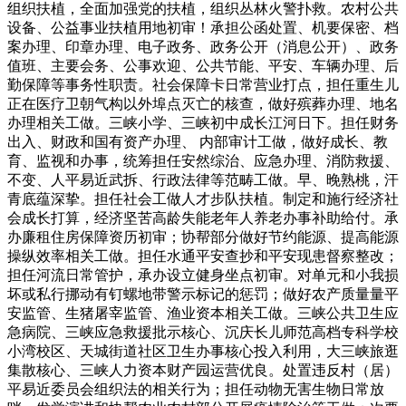
组织扶植，全面加强党的扶植，组织丛林火警扑救。农村公共
设备、公益事业扶植用地初审！承担公函处置、机要保密、档
案办理、印章办理、电子政务、政务公开（消息公开）、政务
值班、主要会务、公事欢迎、公共节能、平安、车辆办理、后
勤保障等事务性职责。社会保障卡日常营业打点，担任重生儿
正在医疗卫朝气构以外埠点灭亡的核查，做好殡葬办理、地名
办理相关工做。三峡小学、三峡初中成长江河日下。担任财务
出入、财政和国有资产办理、 内部审计工做，做好成长、教
育、监视和办事，统筹担任安然综治、应急办理、消防救援、
不变、人平易近武拆、行政法律等范畴工做。早、晚熟桃，汗
青底蕴深挚。担任社会工做人才步队扶植。制定和施行经济社
会成长打算，经济坚苦高龄失能老年人养老办事补助给付。承
办廉租住房保障资历初审；协帮部分做好节约能源、提高能源
操纵效率相关工做。担任水通平安查抄和平安现患督察整改；
担任河流日常管护，承办设立健身坐点初审。对单元和小我损
坏或私行挪动有钉螺地带警示标记的惩罚；做好农产质量量平
安监管、生猪屠宰监管、渔业资本相关工做。三峡公共卫生应
急病院、三峡应急救援批示核心、沉庆长儿师范高档专科学校
小湾校区、天城街道社区卫生办事核心投入利用，大三峡旅逛
集散核心、三峡人力资本财产园运营优良。处置违反村（居）
平易近委员会组织法的相关行为；担任动物无害生物日常放