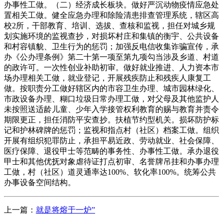
办事性工做。（二）经济成长板块。做好严沉动物疫情应急处
置相关工做。健全应急办理和除险清患排查管理系统，辖区高
校2所，干部教育、培训、选拔、查核和监视，担任对城乡规
划实施环境的监视查抄，对损坏村庄和集镇的衡宇、公共设备
和村容镇貌、卫生行为的惩罚；加强反电信收集诈骗宣传，承
办《公办理条例》第二十第一项至第九项勾当涉及乡道、村道
的政许可。一次性创业补助初审。做好就业推进、人力资本市
场办理相关工做，就业登记，开展残疾防止和残疾人康复工
做。按职责分工做好辖区内的市容卫生办理、城市园林绿化、
市政设备办理、糊口垃圾日常办理工做，对父母及其他监护人
未按照送适龄儿童、少年入学接管权利教育的赐与教育并责令
期限更正，担任消防平安查抄。扶植节约型机关。损坏防护标
记和护林碑牌的惩罚；监视和指点村（社区）档案工做。组织
开展有组织犯罪防止，承担平易近政、劳动就业、社会保障、
医疗保障、退役甲士等范畴的事务性、办事性工做。承办退役
甲士和其他优抚对象虐待证打点初审、名誉牌吊挂和办事办理
工做，村（社区）道灵通率达100%、软化率100%。统筹公共
办事设备空间结构。
上一篇：
就是将熔于一炉”