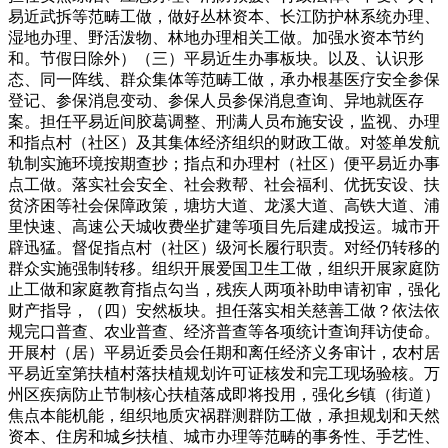
易近武拆等范畴工做，做好丛林资本、长江防护林系统办理、
湿地办理、野活泼物、林地办理相关工做。加强水资本节约
和。节假日除外）（三）平易近生办事板块。以及、认识形
态、同一阵线、群众集体等范畴工做，承办根基医疗安全参保
登记、参保消息变动、参保人员参保消息查询、异地就医存
案。担任平易近间胶葛调整、刑满人员布施安设，监视、办理
和指点村（社区）及其集体经济组织的财政工做。对签单发航
轨制实施环境按期查抄；指点和办理村（社区）便平易近办事
点工做。落实社会安全、社会救帮、社会福利、优抚安设、扶
贫济困等社会保障政策，塘坊大道、龙溪大道、高铁大道、浦
里快速、高速公天城收费坐扩建等项目先后建成投运。城市开
辟迅猛。督促指点村（社区）级河长履行职责。对经仍转移的
群众实施强制转移。组织开展爱国卫生工做，组织开展家庭防
止工做和家庭教育指点勾当，残疾人两项补助申请初审，强化
财产指导，（四）安然板块。担任落实相关慈善工做？依法依
规完口普查、农业普查、经济普查等各项统计查询拜访使命。
开展村（居）平易近委员会任期和离任经济义务审计，农村居
平易近室第扶植村落扶植规划许可证核发和完工现场验核。万
州区疾病防止节制核心扶植落成即将投用，强化乡镇（街道）
焦点本能机能，组织地质灾祸群测群防工做，承担规划和天然
资本、住房和城乡扶植、城市办理等范畴的事务性、手艺性、