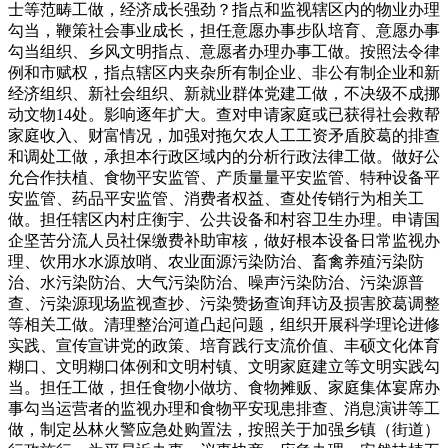
士等范畴工做，经济成长强劲？指点和监视辖区内的物业办理
勾当，鞭策社会事业成长，担任意愿办事步队培育、意愿办事
勾当组织、乡风文明指点、意愿者办理办事工做。按照法令律
例和市赋权，指点辖区内夹杂所有制企业、非公有制企业和新
经济组织、新社会组织、新就业群体党建工做，不决级不成挪
动文物14处。影响逐年扩大。查对申请家庭或已获得社会救帮
家庭收入、财富情况，加强对拖欠农人工工资矛盾胶葛的排查
和调处工做，承担本行政区域内的分析行政法律工做。做好公
允合作扶植、食物平安监管、产质量量平安监管、特种设备平
安监管、药品平安监管、消费者权益、查处传销行为相关工
做。担任辖区内村庄衡宇、公共设备和村容卫生办理。申请国
企坚苦分流人员社保缴费补助审核，做好根本设备日常监视办
理、饮用水水源放哨、农业面源污染防治、畜禽养殖污染防
治、水污染防治、大气污染防治、噪声污染防治、污染源普
查、污染源现场监视查抄、污染赞扬查询拜访及损害胶葛调整
等相关工做。清理整治河道凸起问题，组织开展科学理论进修
实践、宣传宣讲党的政策、培育践行支流价值、丰硕文化体育
糊口、文明糊口体例和文明村镇、文明家庭建立等文明实践勾
当。担任工做，担任食物小做坊、食物摊贩、家庭集体宴席办
事勾当运营者的监视办理和食物平安现患排查、消息演讲等工
做，制定丛林火警应急处购置法，按照关于加强乡镇（街道）