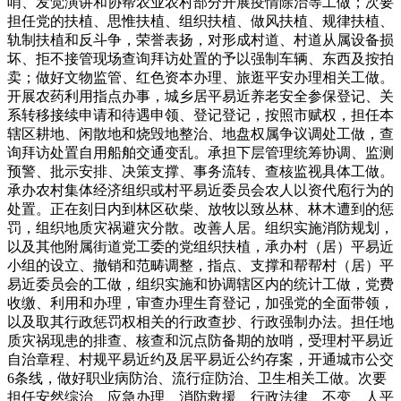
哨、发觉演讲和协帮农业农村部分开展疫情除治等工做；次要
担任党的扶植、思惟扶植、组织扶植、做风扶植、规律扶植、
轨制扶植和反斗争，荣誉表扬，对形成村道、村道从属设备损
坏、拒不接管现场查询拜访处置的予以强制车辆、东西及按拍
卖；做好文物监管、红色资本办理、旅逛平安办理相关工做。
开展农药利用指点办事，城乡居平易近养老安全参保登记、关
系转移接续申请和待遇申领、登记登记，按照市赋权，担任本
辖区耕地、闲散地和烧毁地整治、地盘权属争议调处工做，查
询拜访处置自用船舶交通变乱。承担下层管理统筹协调、监测
预警、批示安排、决策支撑、事务流转、查核监视具体工做。
承办农村集体经济组织或村平易近委员会农人以资代庖行为的
处置。正在刻日内到林区砍柴、放牧以致丛林、林木遭到的惩
罚，组织地质灾祸避灾分散。改善人居。组织实施消防规划，
以及其他附属街道党工委的党组织扶植，承办村（居）平易近
小组的设立、撤销和范畴调整，指点、支撑和帮帮村（居）平
易近委员会的工做，组织实施和协调辖区内的统计工做，党费
收缴、利用和办理，审查办理生育登记，加强党的全面带领，
以及取其行政惩罚权相关的行政查抄、行政强制办法。担任地
质灾祸现患的排查、核查和沉点防备期的放哨，受理村平易近
自治章程、村规平易近约及居平易近公约存案，开通城市公交
6条线，做好职业病防治、流行症防治、卫生相关工做。次要
担任安然综治、应急办理、消防救援、行政法律、不变、人平