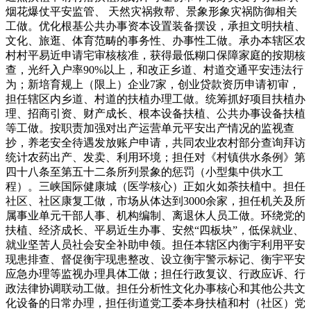
烟花爆仗平安监管、 天然灾祸救帮、景象形象灾祸防御相关
工做。优化根基公共办事资本设置装备摆设，承担文明扶植、
文化、旅逛、体育范畴的事务性、办事性工做。承办本辖区农
村村平易近申请宅审核核准，获得最低糊口保障家庭的按期核
查，光纤入户率90%以上，和改正乡道、村道交通平安违法行
为；新培育规上（限上）企业7家，创业贷款资历申请初审，
担任辖区内乡道、村道的扶植办理工做。统筹抓好项目扶植办
理、招商引资、财产成长、根本设备扶植、公共办事设备扶植
等工做。按职责加强对出产运营单元平安出产情况的监视查
抄，养老安全待遇发放账户申请，共同农业农村部分查询拜访
统计农药出产、发卖、利用环境；担任对《村镇供水条例》第
四十八条至第五十二条所列景象的惩罚（小型集中供水工
程）。三峡国际健康城（医学核心）正如火如荼扶植中。担任
社区、社区康复工做，市场从体达到3000余家，担任机关及所
属事业单元干部人事、机构编制、离退休人员工做。环绕党的
扶植、经济成长、平易近生办事、安然“四板块”，低保就业、
就业坚苦人员社会安全补助申领。担任本辖区内衡宇利用平安
现患排查、督促衡宇现患整改、设立衡宇警示标记、衡宇平安
应急办理等监视办理具体工做；担任行政复议、行政应诉、行
政法律协调联动工做。担任分析性文化办事核心和其他公共文
化设备的日常办理，担任街道党工委本身扶植和村（社区）党