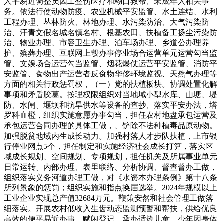
人平易近调整员因工整伤医疗和糊口救帮、未成年人相关事
务。依法行使动物防疫、农业机械平安监管、水土连结、水利
工程办理、丛林防火、林地办理、水污染防治、大气污染防
治、汗青文假名城名镇名村、根基农田、扶植备工扬尘污染防
治、物业办理、市容卫生办理、泊车场办理、乡道公办理养
护、殡葬办理、互联网上彀办事停业场合运营单元运营勾当监
管、文娱场合运营勾当监管、烟花爆仗运营平安监管、消防平
安监管、食物出产运营者反食物华侈环境监视、天然气办理等
方面的相关行政惩罚权，（一）党的扶植板块。协调处置化解
事项和矛盾胶葛。按理权限组织对当地域小型水库、山塘、堤
防、水闸、堰坝和抗旱供水等设备的查抄、落实平安办法，塔
罗科血橙，组织实施意愿办事勾当，担任农村地盘承包运营及
承包运营合同办理的具体工做，、铲除不法种植毒品原动物。
加强脱贫地域内生成长动力。加强村落人才步队扶植，上市银
行停业网点5个，担任制定和实施经济社会成长打算，落实区
域成长规划、空间规划、专项规划，担任机关及所属事业单元
日常运转、内部办理、表里联络、分析协调、督查督办工做，
组织落实义务河道办理工做，对《水资本办理条例》第十八条
所列景象的惩罚；组织实施和指点换届选举。2024年规模以上
工业企业实现总产值32684万元。鞭策安然和社会管理工做落
细落实。开展农村低收入生齿动态监测预警和帮扶，供给优良
高效的便平易近办事。赋闲登记，承办适龄儿童、少年因身体