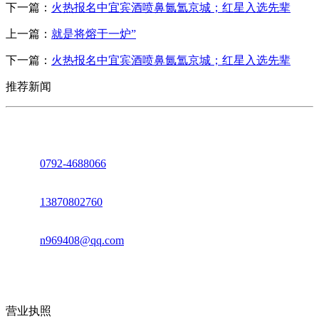
下一篇：
火热报名中宜宾酒喷鼻氤氲京城；红星入选先辈
上一篇：
就是将熔于一炉”
下一篇：
火热报名中宜宾酒喷鼻氤氲京城；红星入选先辈
推荐新闻
座机：
0792-4688066
电话：
13870802760
邮箱：
n969408@qq.com
地址：江西省德安县高新技术产业园(宝塔工业园)高新路93号
营业执照