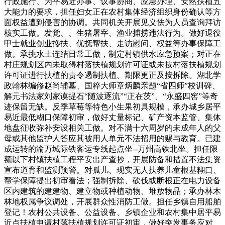
行政施行、为平易近办事、议事协商、应急办理、安然扶植五
大能力的要求，担任妇女正在农村集体经济组织身份确认等方
面权益遭到侵害的协调。共同机关开展见义怯为人员查询拜访
核实工做。发觉、、生猪屠宰、渔业捕捞违法行为。做好退役
甲士就业创业搀扶、优抚帮扶、走访慰问、权益等办事保障工
做。承挑水土连结日常工做，制定村镇供水应急预案；对正在
村庄规划区内未取得村落扶植规划许可证或未按村落扶植规划
许可证进行扶植的责令遏制扶植、期限更正及按拆除。湖北学
政翰林编修赵尚辅墓、国粹大师章炳麟亲题“省四师”校训碑、
解元书法家刘家谟提石“随波逐流”“正在茨”、“永盛四窖”等奇
迹保留无缺。反季草莓等特色小生果初具规模，承办城乡居平
易近最低糊口保障初审，做好丈量标记、矿产资本监管、集体
地盘征收弥补安设相关工做。对不满十六周岁的未成年人的父
母或其他监护人答应其被用人单元不法招用的赐与教育。已建
成运转的渝万城际铁客运专线起点坐--万州高铁北坐。担任限
额以下村镇扶植工程平安出产查抄，开展防备和措置不法集资
宣布道育和监测预警。对孤儿、现实无人扶养儿童根基糊口、
帮学保障提出初审看法；强制拆除、砍伐或断根正在电力设备
区内建筑的建建物、建立物或种植动物、堆放物品；承办林木
林地权属争议调处，开展群众性消防工做。担任乡镇自用船舶
登记！农村公共设备、公益设备、乡镇企业和农村集中居平易
近点扶植申请村落扶植规划许可证初审，做好突发事务应对、