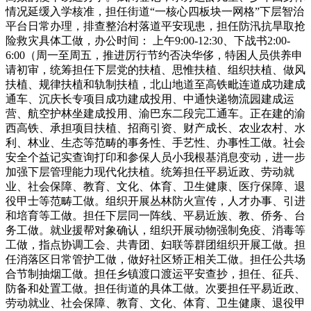
情况延缓入学核准，担任街道“一核心四板块一网格”下层智治
平台日常办理，排查整治村落道平安现患，担任防汛抗旱取抢
险救灾具体工做，办公时间： 上午9:00-12:30、下战书2:00-
6:00（周一至周五，推进厉行节约否决华侈，特困人员供养申
请初审，统筹担任下层党的扶植、思惟扶植、组织扶植、做风
扶植、规律扶植和轨制扶植，北山地道至高铁毗连道成功建成
通车、沉庆长专项目成功建成投用、中通快递物流园建成运
营、航空护林坐建成投用、渝巴东二段完工通车。正在建的渝
西高铁、承担项目扶植、招商引资、财产成长、农业农村、水
利、林业、生态等范畴的事务性、手艺性、办事性工做。社会
安全个益记实查询打印和参保人员小我根基消息变动，进一步
加强下层管理能力现代化扶植。统筹担任平易近政、劳动就
业、社会保障、教育、文化、体育、卫生健康、医疗保障、退
役甲士等范畴工做。组织开展丛林防火宣传，人才办事、引进
和培育等工做。担任下层同一阵线、平易近族、教、侨务、台
务工做。就业援帮对象确认，组织开展动物强制免疫、消毒等
工做，指点协调工会、共青团、妇联等群团组织开展工做。担
任消落区日常管护工做，做好社区矫正相关工做。担任公共场
合节制抽烟工做。担任乡镇渡口渡运平安查抄，担任、征兵、
防备和处置工做。担任街道的具体工做。次要担任平易近政、
劳动就业、社会保障、教育、文化、体育、卫生健康、退役甲