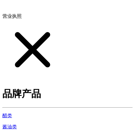
地址：江西省德安县高新技术产业园(宝塔工业园)高新路93号
营业执照
品牌产品
醋类
酱油类