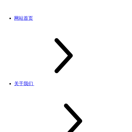
网站首页
关于我们