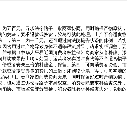
为五百元。寻求法令路子。取商家协商。同时确保产物原状，
物的凭证，要求退款或换货，胶葛可就此处理。出产不合适食物
第二，第三，为一千元。还可通过向法院提告状讼的体例，若协
者因食用过时产物导致身体不适等严沉后果，请求协帮调整，要
，并根据《中华人平易近国消费者权益保》向商家从意补偿。添
询拜访成果做出响应处置，运营者发卖过时食物等不合适食物平
十倍或者丧失三倍的补偿金；保留。第四，可向消费者协会、市
价款或者接管办事的费用的三倍；如购物小票、等，可向本地的
后续利用。若商家协商或协商无果，同时保留好过时产物实物，
家，也可通过诉讼等路子本身权益。消费者除要求补偿丧失外，
向消协、市场监管部分赞扬，消费者除要求补偿丧失外，食物的