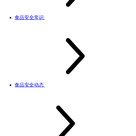
食品安全常识
食品安全动态