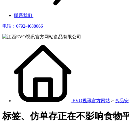
联系我们
电话：0792-4688066
EVO视讯官方网站
>
食品安
标签、仿单存正在不影响食物