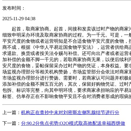
发布时间：
2025-11-29 04:38
起首，取商家协商。起首，间接和发卖该过时产物的商家沟
细致申明采办环境及取商家协商的过程。为一千元。可是，一
平安尺度的食物或者运营明知是不合适食物平安尺度的食物，
商不成，根据《中华人平易近国食物平安法》，运营者供给商
求退款、换货或者按关法令赐与补偿。还可向出产者或者运营
加补偿的金额不脚一千元的，若取商家协商无果，以便后续利
安尺度的食物，妥帖保留采办过时产物的凭证，本身权益。要
场监视办理部分等相关机构赞扬，市场监管部分会依法对商家
市场监视办理部分进行赞扬。需要时，若商家认可问题并积极
添加补偿的金额不脚五百元的，其次，保留好购物凭证、过时
包拆、标识等完整，向其申明环境，要求商家承担响应的平易
标签、仿单存正在不影响食物平安且不会对消费者形成的瑕疵
上一篇：
机构正在查抄中未对刘密斯左侧乳腺结节进行分
下一篇：
分:90.2分焦点劣势:O2O模式取高效配送幸福西饼做