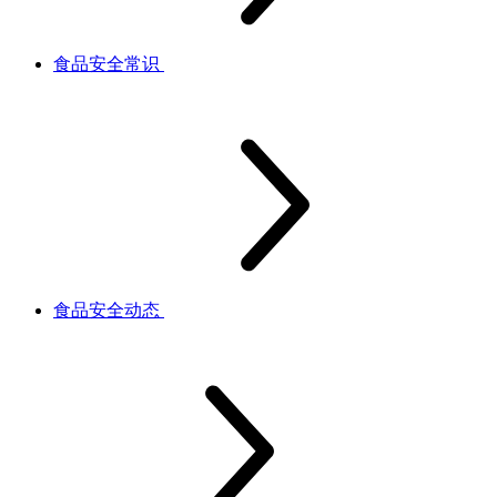
食品安全常识
食品安全动态