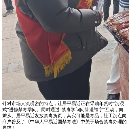
针对市场人流稠密的特点，让居平易近正在采购年货时“沉浸
式”进修禁毒学问。同时通过“禁毒学问问答送福字”互动，向
摊从、居平易近发放禁毒折页，其实可能是毒品，社工沉点向
商户普及了《中华人平易近国禁毒法》中关于场合禁毒办理的
要求！