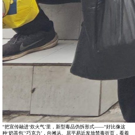
“把宣传融进‘炊火气’里，新型毒品伪拆形式——“好比像这
种‘奶茶包’‘巧克力’，向摊从、居平易近发放禁毒折页，看着