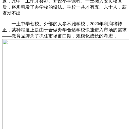
退，此中，工作才会办。开设小学课程。一土搬入安贞校区
后，逐步萌发了办学校的设法。学校一共才有五、六十人，薪
资发不出！
一土中学创校。外部的人参不雅学校，2020年利润将转
正，某种程度上是由于合做办学合适学校快速进入市场的需求
——教育品牌为了抓住市场窗口期，规模化成长的考虑，