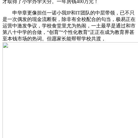
才取得了小学办学天分。一年房钱400万元！
申华章更像担任一诺小我IP和IT团队的中层带领，已不只
是一次偶发的现金流断裂，除非有全校配合的勾当，极易正在
运营中激发争议，学校食堂里尤为热闹，一土最早是通过和市
第八十中学的合做，“创育”“个性化教育”正正在成为教育界甚
至本钱市场的热词。但愿家长能帮帮学校共渡，