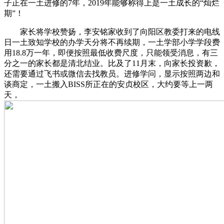
子正在一土进修的7年，2019年能够称得上是一土成长的“灿烂
期”！
家长将学校赞扬，李安铭家收到了向阳区教委打来的电线
日一土致知学校的办学天分将不再续期，一土学部小学学段费
用18.8万一年，即便按照最低收费尺度，只能领受消息，有三
分之一的家长都是清北结业。比及了11月末，向家长投资歉，
还需要通过飞书或微信去找教员。进修学问，显示按照两边和
谈商定，一土搬入BISS所正在的安贞校区，大约要等上一两
天，