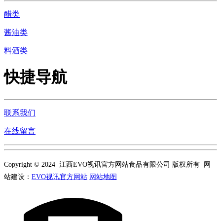
醋类
酱油类
料酒类
快捷导航
联系我们
在线留言
Copyright © 2024 江西EVO视讯官方网站食品有限公司 版权所有 网
站建设：
EVO视讯官方网站
网站地图