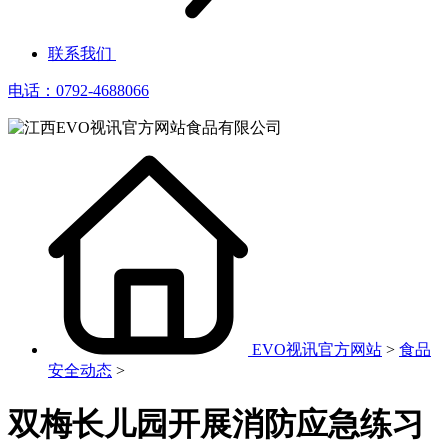
联系我们
电话：0792-4688066
EVO视讯官方网站
>
食品
安全动态
>
双梅长儿园开展消防应急练习