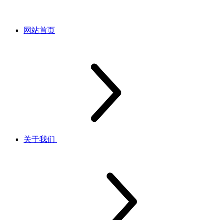
网站首页
关于我们