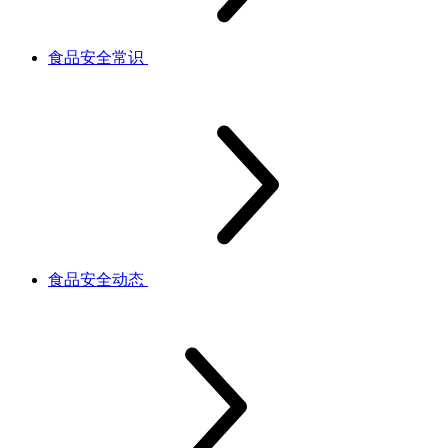
食品安全常识
食品安全动态