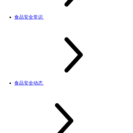
食品安全常识
食品安全动态