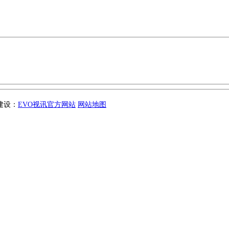
站建设：
EVO视讯官方网站
网站地图