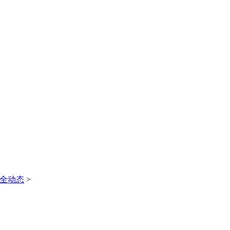
全动态
>