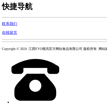
快捷导航
联系我们
在线留言
Copyright © 2024 江西EVO视讯官方网站食品有限公司 版权所有 网