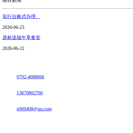
推荐新闻
实行台账式办理、
2026-06-23
原标送端午享食安
2026-06-22
座机：
0792-4688066
电话：
13870802760
邮箱：
n969408@qq.com
地址：江西省德安县高新技术产业园(宝塔工业园)高新路93号