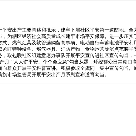
平安出产主要阐述和批示，建牢下层社区平安第一道防地。全力
步，为辖区经济社会高质量成长建牢市场平安保障。进一步压实
方式、燃气灶具及软管选购留意事项、电动自行车蓄电池平安利
续紧盯特种设备、燃气器具、消防产物、食物运营等沉点范畴平
务，取包联社区组建意愿办事队开展平安宣传进社区宣传勾当，
出产月”“人人讲平安、个个会应急”勾当从题，环绕群众日常糊口
面向群众开展平安科普宣讲。积极参取全旗同一集中宣传勾当。
翁旗市场监管局开展平安出产月系列宣布道育勾当。