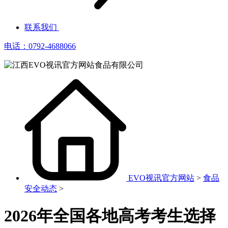
联系我们
电话：0792-4688066
EVO视讯官方网站
>
食品
安全动态
>
2026年全国各地高考考生选择