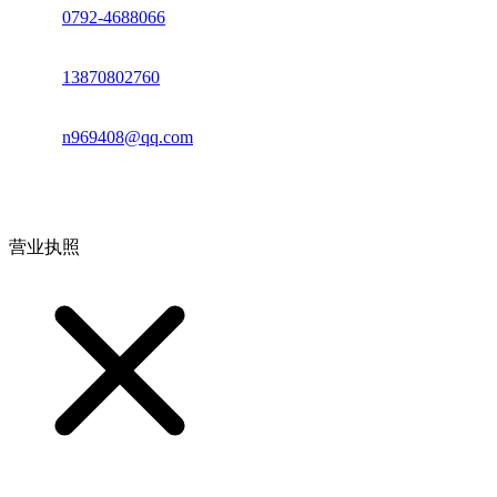
座机：
0792-4688066
电话：
13870802760
邮箱：
n969408@qq.com
地址：江西省德安县高新技术产业园(宝塔工业园)高新路93号
营业执照