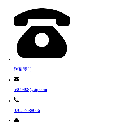
联系我们
n969408@qq.com
0792-4688066