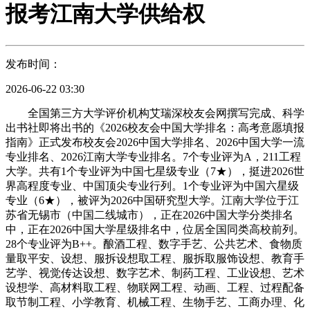
报考江南大学供给权
发布时间：
2026-06-22 03:30
全国第三方大学评价机构艾瑞深校友会网撰写完成、科学
出书社即将出书的《2026校友会中国大学排名：高考意愿填报
指南》正式发布校友会2026中国大学排名、2026中国大学一流
专业排名、2026江南大学专业排名。7个专业评为A，211工程
大学。共有1个专业评为中国七星级专业（7★），挺进2026世
界高程度专业、中国顶尖专业行列。1个专业评为中国六星级
专业（6★），被评为2026中国研究型大学。江南大学位于江
苏省无锡市（中国二线城市），正在2026中国大学分类排名
中，正在2026中国大学星级排名中，位居全国同类高校前列。
28个专业评为B++。酿酒工程、数字手艺、公共艺术、食物质
量取平安、设想、服拆设想取工程、服拆取服饰设想、教育手
艺学、视觉传达设想、数字艺术、制药工程、工业设想、艺术
设想学、高材料取工程、物联网工程、动画、工程、过程配备
取节制工程、小学教育、机械工程、生物手艺、工商办理、化