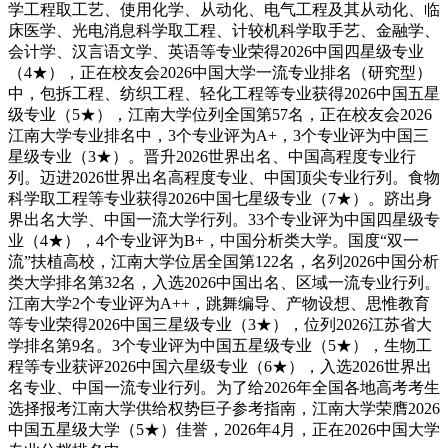
学工程取工艺、使用化学、从动化、电气工程及其从动化、临
床医学、光电消息科学取工程、计较机科学取手艺、金融学、
会计学、汉言语文学、英语等专业荣得2026中国四星级专业
（4★），正在校友会2026中国大学一流专业排名（研究型）
中，包拆工程、纺织工程、轻化工程等专业获得2026中国五星
级专业（5★），江南大学位列全国第57名，正在校友会2026
江南大学专业排名中，3个专业评为A+，3个专业评为中国三
星级专业（3★）。晋升2026世界出名、中国高程度专业行
列。迈进2026世界出名高程度专业、中国顶尖专业行列。食物
科学取工程等专业获得2026中国七星级专业（7★）。跻出身
界出名大学、中国一流大学行列。33个专业评为中国四星级专
业（4★），4个专业评为B+，中国分析类大学。国度“双一
流”扶植高校，江南大学位居全国第122名，名列2026中国分析
类大学排名第32名，入选2026中国出名、区域一流专业行列。
江南大学2个专业评为A++，跳舞编导、产物设想、思惟教育
等专业荣得2026中国三星级专业（3★），位列2026江苏省大
学排名第9名。3个专业评为中国五星级专业（5★），生物工
程等专业获评2026中国六星级专业（6★），入选2026世界出
名专业、中国一流专业行列。为了给2026年全国各地高考考生
选择报考江南大学供给权势巨子参考指南，江南大学荣膺2026
中国五星级大学（5★）佳誉，2026年4月，正在2026中国大学