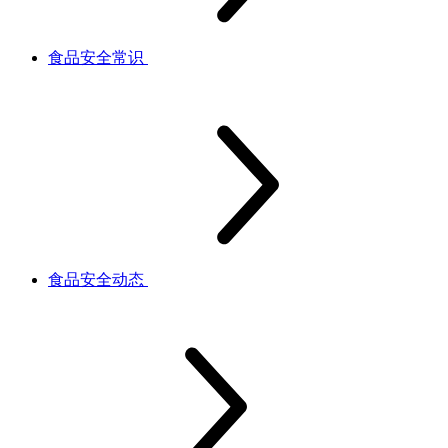
食品安全常识
食品安全动态