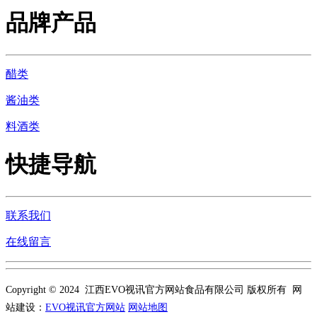
品牌产品
醋类
酱油类
料酒类
快捷导航
联系我们
在线留言
Copyright © 2024 江西EVO视讯官方网站食品有限公司 版权所有 网
站建设：
EVO视讯官方网站
网站地图