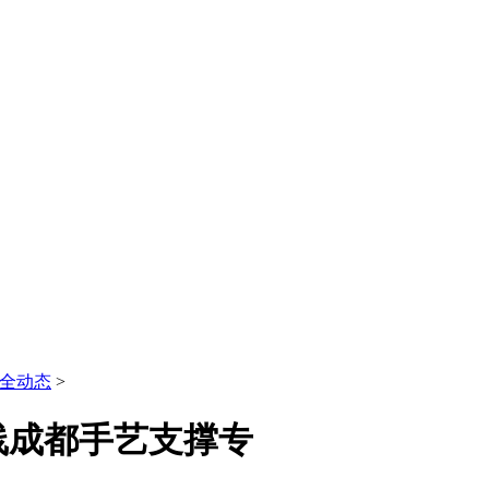
全动态
>
线成都手艺支撑专