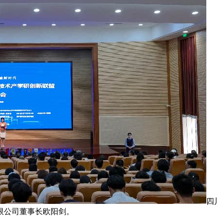
四
限公司董事长欧阳剑。