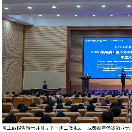
度工做报告请示并引见下一步工做规划。成都百年酒徒酒业无