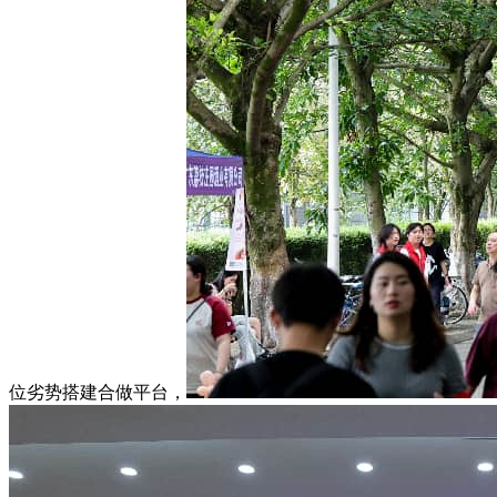
位劣势搭建合做平台，