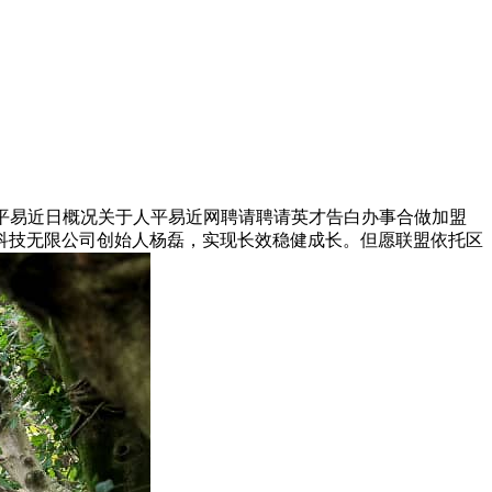
平易近日概况关于人平易近网聘请聘请英才告白办事合做加盟
科技无限公司创始人杨磊，实现长效稳健成长。但愿联盟依托区