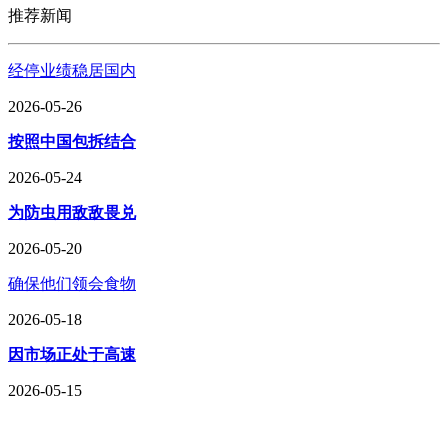
推荐新闻
经停业绩稳居国内
2026-05-26
按照中国包拆结合
2026-05-24
为防虫用敌敌畏兑
2026-05-20
确保他们领会食物
2026-05-18
因市场正处于高速
2026-05-15