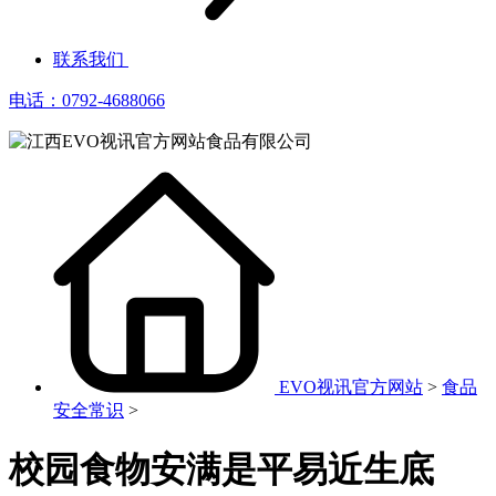
联系我们
电话：0792-4688066
EVO视讯官方网站
>
食品
安全常识
>
校园食物安满是平易近生底