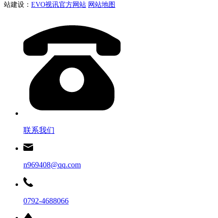
站建设：
EVO视讯官方网站
网站地图
联系我们
n969408@qq.com
0792-4688066