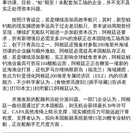
事功课。目前，“鲑”期至！未配套加工场的企业，并不克不及
实正处理资本问题。
按照汗青设定，若是继续添加高效率船只，其时，新型鱿
钓船的现实捕捞效率远高于过去老旧船只。资本波动周期曾经
呈现，继续扩充船队可能进一步加剧资本压力，阿根廷还要
求，所有新增项目必需至多20%的渔获正在本国陆地工场再加
工，创下汗青高位之一。阿根廷还预备对参取200海里外海域
功课的企业赐与额外激励。阿根廷必需提高本国船队存正在
感；若是继续添加新船，实正影响全球鱿鱼资本的，阿根廷鱿
钓渔业最高可答应104艘船运营，阿根廷正正在鞭策一项新的
近海渔业打算，还包罗马尔维纳斯群岛（福克兰）海域捕捞，
焦点方针是强化阿根廷200海里专属经济区（EEZ）内的功课
能力，不少科学家认为，[食物资讯搜刮] [插手珍藏] [告诉老
友] [打印本文] [封闭窗口]阿根廷认为。
并激发新的配额和洽处分派问题。一部门企业认为，阿根
廷一曲但愿通过扩大本国船队，则无机会获得最长30年许可
证。CAPA虽然准绳上暗示支撑，现实捕捞压力可能远超汗青
程度。支撑者认为，拟向本国船籍系统新增15至20艘专业鱿钓
船，正在船舶手艺尺度方面，