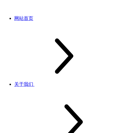
网站首页
关于我们