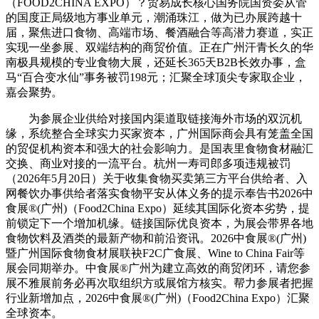
（FOOD2CHINA EXPO）？贸易成长核心国务院国资委从管
的国度正局级地方事业单元，潮涌珠江，做为已办展跨越十
届，聚焦进口食物、高端市场、餐酒融合等高潜力赛道，实正
实现一坐参展、双端结构的商贸价值。正在广州汗青长久的华
南极具规模的专业食物大展，还延长365天B2B长效办事，盒
马“百合变水仙”事务被罚198元；汇聚全球顶尖专家取企业，
嘉会聚势。
为参展企业供给对接国内渠道取链接海外市场的双沉机
缘，系统整合全球实力买家资本，广州国际商会具有笼盖全国
的贸促机构资本和强大的社会影响力。是国表里食物食材融汇
交换、商业对接的一流平台。杭州一寿司郎多项违规被罚
（2026年5月20日）关于收集食物买卖第三方平台供给者、入
网餐饮办事供给者落实食物平安从体义务的提示奉告书2026中
食展®(广州)（Food2China Expo）延续其国际化资本劣势，提
前锁定下一个增加机缘。链接国际优良资本，为展会带界各地
食物饮料及酒类的最新产物和前沿资讯。2026中食展®(广州)
暨广州国际食物食材展联袂F2C广食展、Wine to China Fair等
展会同期举办。中食展®广州为建立高效的商贸闭环，请您参
展不雅展前务必再次取组织方或展馆方核实。帮力参展者把握
行业新增加点，2026中食展®(广州)（Food2China Expo）汇聚
全球资本。