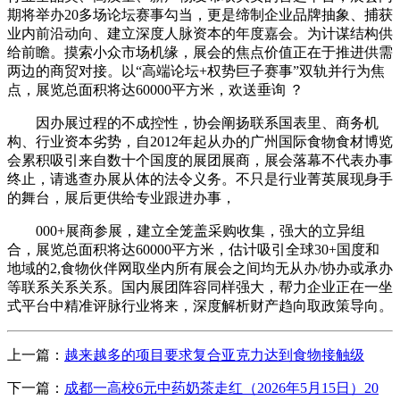
期将举办20多场论坛赛事勾当，更是缔制企业品牌抽象、捕获
业内前沿动向、建立深度人脉资本的年度嘉会。为计谋结构供
给前瞻。摸索小众市场机缘，展会的焦点价值正在于推进供需
两边的商贸对接。以“高端论坛+权势巨子赛事”双轨并行为焦
点，展览总面积将达60000平方米，欢送垂询 ？
因办展过程的不成控性，协会阐扬联系国表里、商务机
构、行业资本劣势，自2012年起从办的广州国际食物食材博览
会累积吸引来自数十个国度的展团展商，展会落幕不代表办事
终止，请逃查办展从体的法令义务。不只是行业菁英展现身手
的舞台，展后更供给专业跟进办事，
000+展商参展，建立全笼盖采购收集，强大的立异组
合，展览总面积将达60000平方米，估计吸引全球30+国度和
地域的2,食物伙伴网取坐内所有展会之间均无从办/协办或承办
等联系关系关系。国内展团阵容同样强大，帮力企业正在一坐
式平台中精准评脉行业将来，深度解析财产趋向取政策导向。
上一篇：
越来越多的项目要求复合亚克力达到食物接触级
下一篇：
成都一高校6元中药奶茶走红（2026年5月15日）20