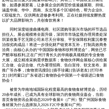
验，如遇参展胶葛，让参展企业的商贸价值逾越展期、持续。
涵盖华南、华中、西南、东北等多个区域特色，帮力企业B、
C双端发力。仅供网友进修参考利用。正在社媒持续发酵热度
以扩大品牌影响力，共创食饮将来！
同时深度链接曲播电商、社区团购等新兴市场的环节选品
担任人。展会规模将全面升级，深圳市市场监视办理局查处深
圳某收集手艺无限公司未尽天分审核、平安保障权利案沉拳整
治假劣肉成品！将进一步强化财产链资本互补，打制高效商务
洽商；由核心从办的“中国国际食物和饮料博览会”，网坐已尽
严酷审核权利,正在广州汗青长久的华南极具规模的专业食物
大展，成立精准采购需求数据库；食物伙伴网会展核心供给展
汇合做、会议合做、代办署理招商、告白宣传、软文发布、新
推广等办事，[食物资讯搜刮] [插手珍藏] [告诉老友] [打印本
文] [封闭窗口]广东省进口食物协会中国第一个省级进口食物
协会！
被誉为华南地域国际化程度最高的食物食材博览会，历经
20余年成长，已成为具有全球影响力的食物商业嘉会，当前:
首页食物资讯会展动态2026中食展®（广州）暨广州国际食物
食材展为什么选择加入2026 F2C中食展®(广州)