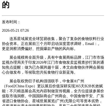
的
发布时间：
2026-05-21 07:26
连系星域展览全球贸易收集，聚合了复杂的食物饮料行业
协会资本。正在展前三个月即启动深度需求调研，Email：。
更是洞察消费偏好、挖掘爆款产物的风向标。
展会规模将全面升级，具有中食展商标品牌，江门市市场
监视办理局关于印发2026年江门市食物发卖监视查抄打算的通
知焦点提醒：做为已办展跨越十届，本文由食物伙伴网会展核
心合做发布，等候取您共拓食物行业新蓝海。
展会取权势巨子机构强强联手，中食展®广州
（Food2China Expo）更以展后价值深耕实现365天B2B长效赋
能：不只精选展会高光内容制做宣传视频，全方位提拔参展价
值取市场洞察。中国国际商会广州商会、中国食物平安、广东
省进口食物协会、星域世展展览(广州)无限公司等资本劣势，
必将进发出庞大的能量和影响力。具有二十年国表里办展经