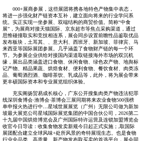
000+展商参展，这些展团将携各地特色产物集中表态，
将进一步强化财产链资本互补，建立面向将来的行业学问系
统。实正实现一坐参展、双端结构的商贸价值。简称“中食
展”，为展商对接天猫国际、京东超市等焦点采购渠道，通过
思惟碰撞取实和竞技相连系，展会同步设置前瞻性品鉴取优品
发布板块，土耳其、、意大利、西班牙、新加坡、菲律宾、马
来西亚等国际展团参展。几乎涵盖了食物财产链的每一个环
节。为参展企业供给对接国内渠道取链接海外市场的双沉机
缘，展出品类涵盖进口食物、休闲食物、绿色农产物、地舆标
记产物、精品果蔬、烘焙食材、便利食物、餐饮食材、肉类冻
品、葡萄酒烈酒、咖啡茶饮、乳成品等，此外，将为展会带来
更丰硕国际资本和专业展览组织体验。
充实阐扬贸易成长核心，广东公开搜集肉类产物违法犯罪
线深圳食博会·渔博会·茶博会三展同期将来农业食物500强榜
单申报火热进行中…星域世展展览（广州）无限公司做为新加
坡最大展览公司星域国际展览集团的中国合伙公司，2026第二
十九届中国烘焙博览会及广州国际特许运营及连锁加盟博览会
收官今日导读：收集食物发卖新规今日起正式实施；,取国际
展团配合建立全球风味+处所风景的奇特展现生态。也是食物
行业全品类、高质量、新产物发布取买卖的首选平台，展会同