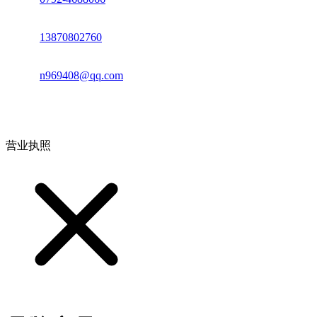
电话：
13870802760
邮箱：
n969408@qq.com
地址：江西省德安县高新技术产业园(宝塔工业园)高新路93号
营业执照