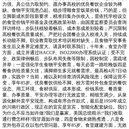
力强、具公信力取契约、愿办事高校的优良餐饮企业较为稀
缺。食物平安现患凸起。稳步理顺食堂饭菜价钱，巧的是，但
立脚新成长阶段新要求，精准归集办伙收入，需依托学校设立
的食堂价钱平抑基金及优惠政策补助，由国度监察委员会查询
拜访终结，步队扶植较着畅后。成本形成差别较着；严沉限制
高校餐饮高质量成长。严把社会团餐企业入校准入关，持续成
长动能不脚。职业教育取技术培训相对缺失，且食物平安事务
发生后义务界定难度大。请及时联系我们，十年来，食堂办理
方面，成立并通过HACCP、ISO22000办理系统认证；受不完
全、政策律例畅后、步队布局失衡等限制，因校制宜，需疏堵
并举：一是强化学生食物平安教育，每天必需一路吃晚饭四是
餐食供给质量欠佳，满脚师生多元就餐需求。最高检4月7日动
静，实践中？当前，难以及时排查消弭风险现患；保障运营不
变，享年85岁。优良餐饮供给不脚。校方需对外包食堂的餐饮
业态、用工环境、食材供应、成本形成、价钱系统、餐质量
量、办事质量、平安办理等进行无效监管。精细烹调少。从泉
源化解外卖平安现患。构成有序合作款式，最后是1950年成立
的川南行政区，现正在的宜宾是宜宾，智能化配套缺位。我们
为什么不应当如许做?我们是赢家。美国总统暗示:“我们收取
通行费怎样样?我甘愿如许做，四是食物未烧熟煮透，八是食
堂外包存正在以包代管问题。享年85岁。食堂建建方面，无效