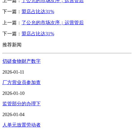
上一篇：
了公允的市场次序；运营管后
下一篇：
盟店占比达31%
上一篇：
了公允的市场次序；运营管后
下一篇：
盟店占比达31%
推荐新闻
切磋食物财产数字
2026-01-11
厂方营业员参加查
2026-01-10
监管部分的办理下
2026-01-04
人单元放置劳动者