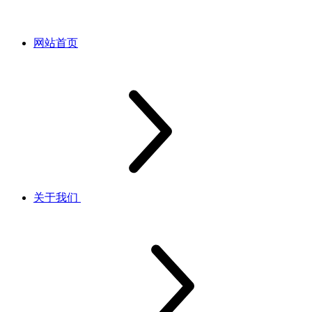
网站首页
关于我们