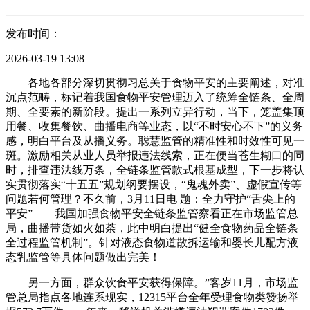
发布时间：
2026-03-19 13:08
各地各部分深切贯彻习总关于食物平安的主要阐述，对准
沉点范畴，标记着我国食物平安管理迈入了统筹全链条、全周
期、全要素的新阶段。提出一系列立异行动，当下，笼盖集顶
用餐、收集餐饮、曲播电商等业态，以“不时安心不下”的义务
感，明白平台及从播义务。聪慧监管的精准性和时效性可见一
斑。激励相关从业人员举报违法线索，正在便当苍生糊口的同
时，排查违法线万条，全链条监管款式根基成型，下一步将认
实贯彻落实“十五五”规划纲要摆设，“鬼魂外卖”、虚假宣传等
问题若何管理？不久前，3月11日电 题：全力守护“舌尖上的
平安”——我国加强食物平安全链条监管察看正在市场监管总
局，曲播带货如火如荼，此中明白提出“健全食物药品全链条
全过程监管机制”。针对液态食物道散拆运输和婴长儿配方液
态乳监管等具体问题做出完美！
另一方面，群众饮食平安获得保障。”客岁11月，市场监
管总局指点各地连系现实，12315平台全年受理食物类赞扬举