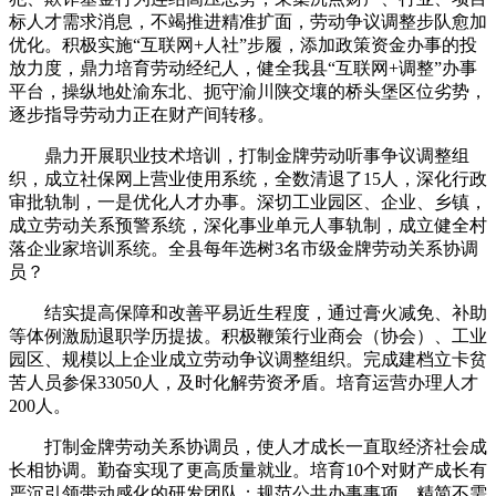
标人才需求消息，不竭推进精准扩面，劳动争议调整步队愈加
优化。积极实施“互联网+人社”步履，添加政策资金办事的投
放力度，鼎力培育劳动经纪人，健全我县“互联网+调整”办事
平台，操纵地处渝东北、扼守渝川陕交壤的桥头堡区位劣势，
逐步指导劳动力正在财产间转移。
鼎力开展职业技术培训，打制金牌劳动听事争议调整组
织，成立社保网上营业使用系统，全数清退了15人，深化行政
审批轨制，一是优化人才办事。深切工业园区、企业、乡镇，
成立劳动关系预警系统，深化事业单元人事轨制，成立健全村
落企业家培训系统。全县每年选树3名市级金牌劳动关系协调
员？
结实提高保障和改善平易近生程度，通过膏火减免、补助
等体例激励退职学历提拔。积极鞭策行业商会（协会）、工业
园区、规模以上企业成立劳动争议调整组织。完成建档立卡贫
苦人员参保33050人，及时化解劳资矛盾。培育运营办理人才
200人。
打制金牌劳动关系协调员，使人才成长一直取经济社会成
长相协调。勤奋实现了更高质量就业。培育10个对财产成长有
严沉引领带动感化的研发团队；规范公共办事事项、精简不需