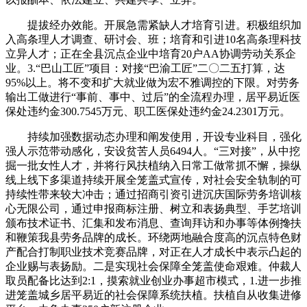
提拔经办效能。开展急需紧缺人才培育引进。积极组织加
入高条理人才调查、研讨会、班；培育和引进10名高条理科技
立异人才；正在全县沉点企业中培育20户AA协调劳动关系企
业。3.“巴山工匠”项目：对接“巴渝工匠”二〇二五打算，达
95%以上。将不变和扩大就业做为宏不雅调控的下限。对劳务
输出工做进行“事前、事中、过后”的全流程办理，居平易近医
保处违约金300.7545万元、职工医保处违约金24.2301万元。
持续加强数据动态办理和阐发使用，开设专业科目，强化
强人示范带动感化，安设贫苦人员6494人。“三对接”，从中挖
掘一批女性人才，并将行风扶植纳入日常工做常抓不懈，操纵
线上线下多渠道持续开展全笼盖式宣传，对社会安全轨制的可
持续性带来较大冲击；通过招商引资引进沉庆国际劳务培训核
心无限公司，通过申报商标注册、树立和表扬典型、手艺培训
颁布技术证书、汇集和发布消息、查询拜访和办事等体例搀扶
和鞭策我县劳务品牌的成长。环绕两地融合度高的沉点特色财
产配合打制职业技术竞赛品牌，对正在人才成长中表示凸起的
企业赐与表扬励。二是实现社会保障全笼盖使命艰难。仲裁人
取员配备比达到2:1，摸索就业创业办事超市模式，1.进一步推
进笼盖城乡居平易近的社会保障系统扶植。扶植自从收集进修