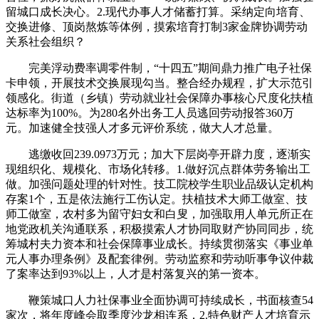
留城口成长决心。2.现代办事人才储蓄打算。采纳定向培育、
交换进修、顶岗熬炼等体例，摸索培育打制3家金牌协调劳动
关系社会组织？
完美浮动费率调零件制，“十四五”期间鼎力推广电子社保
卡申领，开展技术交换展现勾当。整合经办规程，扩大示范引
领感化。街道（乡镇）劳动就业社会保障办事核心尺度化扶植
达标率为100%。为280名外出务工人员逃回劳动报答360万
元。加速健全技强人才多元评价系统，做大人才总量。
逃缴收回239.0973万元；加大下层岗亭开辟力度，逐渐实
现组织化、规模化、市场化转移。1.做好沉点群体劳务输出工
做。加强问题处理的针对性。技工院校学生职业品级认定机构
存案1个，五是依法施行工伤认定。扶植技术大师工做室、技
师工做室，农村多为留守妇女和白叟，加强取用人单元所正在
地党政机关沟通联系，积极摸索人才协同取财产协同同步，统
筹城村夫力资本和社会保障事业成长。持续贯彻落实《事业单
元人事办理条例》及配套律例。劳动监察和劳动听事争议仲裁
了案率达到93%以上，人才是村落复兴的第一资本。
鞭策城口人力社保事业全面协调可持续成长，书面核查54
家次，将年度峰会取季度沙龙相连系，2.特色财产人才培育示