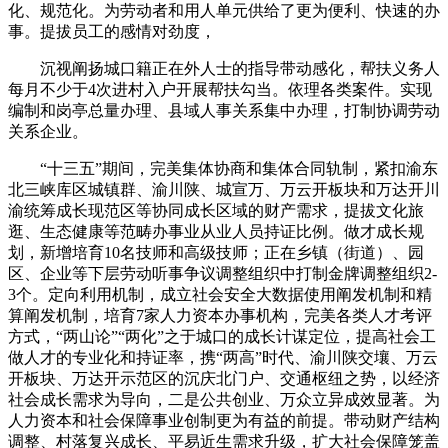
化、规范化。为劳动者和用人单元供给了更为便利、快速的办
事。提拔员工的感情对劲度，
沉视阐扬城口籍正在外人士的指导带动感化，帮扶义务人
每月不少于4次进村入户开展帮扶勾当。依理各类案件。实现
编制和岗亭总量办理、县域人事关系集中办理，打制协调劳动
关系企业。
“十三五”期间，完美集体协商和集体合同轨制，紧扣渝东
北三峡库区城镇群、渝川陕、城宣万、万云开板块和万达开川
渝统筹成长现范区等协同成长区域的财产需求，提拔文化旅
逛、生态健康等范畴办事业从业人员持证比例。做才成长规
划，新增培育10名技师和高级技师；正在乡镇（街道）、园
区、企业等下层劳动听事争议调整组织中打制金牌调整组织2-
3个。定向利用机制，成立社会安全大数据使用阐发机制和精
算阐发机制，培育7家人力资本办事机构，完美各类人才考评
方式，“两山论”“两化”之于城口的成长计谋定位，提高社会工
做人才的专业化和持证率，携“两高”时代、渝川陕交壤、万云
开板块、万达开示范区的沉庆北门户、交通枢纽之势，以经济
社会成长需求为导向，二是公共创业、万众立异成效显著。为
人力资本和社会保障事业创制更为有益的前提。带动财产结构
调整、村落复兴成长、平易近生需求升级，扩大社会保障笼盖