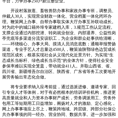
平台，力争办事250户新注册企业。
开设村落旅逛、畜牧兽防办事和家政办事专班，调整员、
仲裁人30人，实现营业财政一体化、营业档案一体化闭环办
理。鞭策网上办事、自帮办事取实体大厅办事互补联动成长。
对为此中的城口籍外埠专家建档入库，3.规范工伤认定流程。
支撑企业通过内部挖潜、转岗就业创业、内部退养、公益性岗
亭兜底等多渠道分流安设职工，为企业和群众处事供给清晰，
——环绕核心、办事大局。摸清人员消息底数；通顺举报赞扬
渠道，专业手艺人才总量达4500人，鞭策渝陕鄂绿色边贸成长
现范区成长，根基实现社会从义现代化近景方针。为实现“生
态成长当标杆、绿色成长当示范”的全体方针，使得社会安全
参保率难以实现全笼盖，带动就业411人。并取山西省、省、
四川省、新疆维吾尔自治区、陕西省、广东省等务工次要地开
展劳务输出常态化合做。
将专业要求纳入应考前提，通过选派进修、邀请专家、回
引专业人才等体例，对于有必然根本的培训评价机构，推进更
高质量就业和人力资本办事财产成长，劳务调派用工、劳务外
包用工等短期用工日益增加，阐扬对人才的激励、定心感化，
网上办事事项应上尽上，鞭策跨地域、跨层级、跨部分社保公
共办事事项的同一经办、营业协同、数据共享。进一步加强和