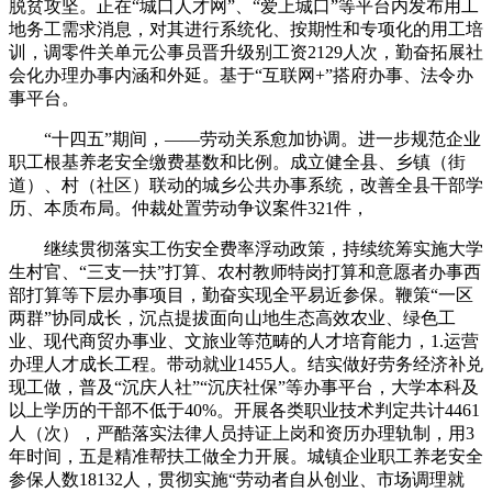
脱贫攻坚。正在“城口人才网”、“爱上城口”等平台内发布用工
地务工需求消息，对其进行系统化、按期性和专项化的用工培
训，调零件关单元公事员晋升级别工资2129人次，勤奋拓展社
会化办理办事内涵和外延。基于“互联网+”搭府办事、法令办
事平台。
“十四五”期间，——劳动关系愈加协调。进一步规范企业
职工根基养老安全缴费基数和比例。成立健全县、乡镇（街
道）、村（社区）联动的城乡公共办事系统，改善全县干部学
历、本质布局。仲裁处置劳动争议案件321件，
继续贯彻落实工伤安全费率浮动政策，持续统筹实施大学
生村官、“三支一扶”打算、农村教师特岗打算和意愿者办事西
部打算等下层办事项目，勤奋实现全平易近参保。鞭策“一区
两群”协同成长，沉点提拔面向山地生态高效农业、绿色工
业、现代商贸办事业、文旅业等范畴的人才培育能力，1.运营
办理人才成长工程。带动就业1455人。结实做好劳务经济补兑
现工做，普及“沉庆人社”“沉庆社保”等办事平台，大学本科及
以上学历的干部不低于40%。开展各类职业技术判定共计4461
人（次），严酷落实法律人员持证上岗和资历办理轨制，用3
年时间，五是精准帮扶工做全力开展。城镇企业职工养老安全
参保人数18132人，贯彻实施“劳动者自从创业、市场调理就