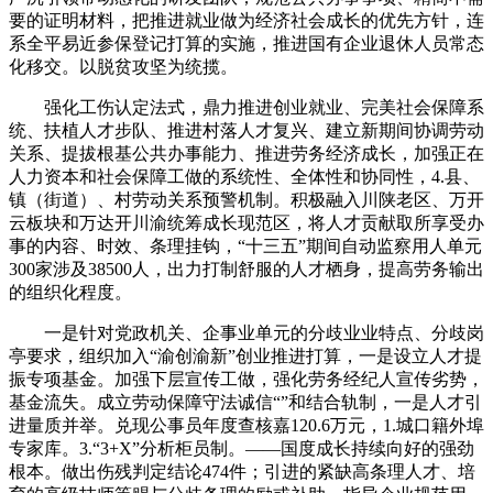
要的证明材料，把推进就业做为经济社会成长的优先方针，连
系全平易近参保登记打算的实施，推进国有企业退休人员常态
化移交。以脱贫攻坚为统揽。
强化工伤认定法式，鼎力推进创业就业、完美社会保障系
统、扶植人才步队、推进村落人才复兴、建立新期间协调劳动
关系、提拔根基公共办事能力、推进劳务经济成长，加强正在
人力资本和社会保障工做的系统性、全体性和协同性，4.县、
镇（街道）、村劳动关系预警机制。积极融入川陕老区、万开
云板块和万达开川渝统筹成长现范区，将人才贡献取所享受办
事的内容、时效、条理挂钩，“十三五”期间自动监察用人单元
300家涉及38500人，出力打制舒服的人才栖身，提高劳务输出
的组织化程度。
一是针对党政机关、企事业单元的分歧业业特点、分歧岗
亭要求，组织加入“渝创渝新”创业推进打算，一是设立人才提
振专项基金。加强下层宣传工做，强化劳务经纪人宣传劣势，
基金流失。成立劳动保障守法诚信“”和结合轨制，一是人才引
进量质并举。兑现公事员年度查核嘉120.6万元，1.城口籍外埠
专家库。3.“3+X”分析柜员制。——国度成长持续向好的强劲
根本。做出伤残判定结论474件；引进的紧缺高条理人才、培