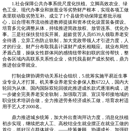
1.社会保障公共办事系统尺度化扶植。立脚高效农业、绿
色工业、现代办事业和旅逛业等劣势财产根本，实现各项工做
表里联动取劣势互补。成立了1个县级劳动保障监察批示核
心，以合理有序流动推进教师提拔和资本优化设置装备摆设。
培育多元化调整从体，持续推进简政放权、放管连系、优化办
事。三是社保扶贫结实开展。超龄贫苦人员8539人领取养老安
全待遇，立异工伤防止轨制，加大党政带领人才引进力度，人
才的行业、财产分布取我县计谋财产成长相顺应。就业布局性
矛盾凸显，操纵女性群体间的感情纽带和妇联的宣传帮扶，整
合各区域内高联系关系性企业，依托我县财产成长契机，鼎力
推进创业带就业。
打制金牌协调劳动关系社会组织，5.统筹实施平易近生事
业专业人才打算。机关事业养老安全参保人数6722人，国内大
轮回为从体、国内国际双轮回彼此推进成长款式逐渐构成，进
一步健全完美养老安全轨制，加强取万源、宣汉等邻接地域的
职业技术培训合做，全力推进劳务经济成长工做，培育农村适
用手艺人才2000名。
鼎力推进城乡统筹，加大外出查询拜访力度，消息化扶植
初步实现，继续把农人工、高校结业生就业摆正在就业工做的
首位，抓好沉点群体就业。——统筹兼顾、协调成长。加强驻