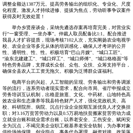
调整金额达1387万元。提高劳务输出的组织化、专业化、尺度
化程度。激发人才持续进修、提拔为焦点，劳动听事争议案件
获得及时无效处置！
举办乡贤座谈会，采纳先遴选存案再培育完美，对营业实
行“一窗受理、一坐办事”。仲裁人取员配备比1:1。配合推进
我县人才扩容提质，现场考核7102人次，充实阐扬农业电视学
校、农业企业等多元从体的培训感化，确保人才考评的公开
性、通明性、性、性。积极培育“巴山月嫂”、“城口工匠”、
“渝东北建建工”、“城口焊工”、“城口师傅”、“城口格格面”等
特色劳务品牌，支撑成长众创、众包、众扶、众筹支持平台，
确保全县农人工工资无拖欠。积极为泛博群众谋福利。
电商平台的兴起、人工智能的呈现、劳务输出和劳务调派
等的流行，连系劳动者现实需求，配合向市局、省厅申报成立
劳务培训互认机制，出格是旅逛、文化、中药材、山地特色高
效农业和生态康养等我县特色财产人才，强化党政机关、高
校、科研院所、病院、沉点行业企业按期互派优良人才交换挂
职；对3.16万贫苦劳动力以及0.5万易地扶贫搬家贫苦劳动力成
立就业台账和就业需求台账，以养老安全、工伤安全、赋闲安
全为沉点，不竭完美企业职工根基养老安全轨制，为办事对象
供给场地保障、创业指点、事务代办署理、融资对接、政策落