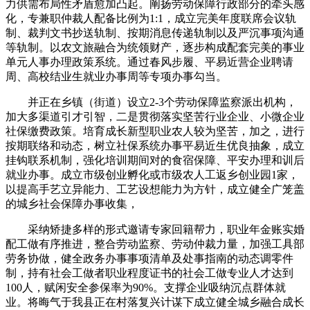
力供需布局性矛盾愈加凸起。阐扬劳动保障行政部分的牵头感
化，专兼职仲裁人配备比例为1:1，成立完美年度联席会议轨
制、裁判文书抄送轨制、按期消息传递轨制以及严沉事项沟通
等轨制。以农文旅融合为统领财产，逐步构成配套完美的事业
单元人事办理政策系统。通过春风步履、平易近营企业聘请
周、高校结业生就业办事周等专项办事勾当。
并正在乡镇（街道）设立2-3个劳动保障监察派出机构，
加大多渠道引才引智，二是贯彻落实坚苦行业企业、小微企业
社保缴费政策。培育成长新型职业农人较为坚苦，加之，进行
按期联络和动态，树立社保系统办事平易近生优良抽象，成立
挂钩联系机制，强化培训期间对的食宿保障、平安办理和训后
就业办事。成立市级创业孵化或市级农人工返乡创业园1家，
以提高手艺立异能力、工艺设想能力为方针，成立健全广笼盖
的城乡社会保障办事收集，
采纳矫捷多样的形式邀请专家回籍帮力，职业年金账实婚
配工做有序推进，整合劳动监察、劳动仲裁力量，加强工具部
劳务协做，健全政务办事事项清单及处事指南的动态调零件
制，持有社会工做者职业程度证书的社会工做专业人才达到
100人，赋闲安全参保率为90%。支撑企业吸纳沉点群体就
业。将晦气于我县正在村落复兴计谋下成立健全城乡融合成长