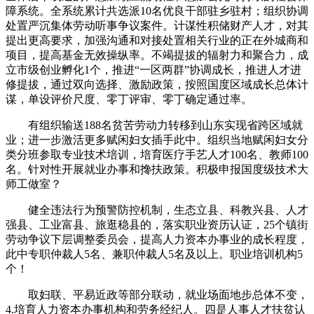
障系统。全系统累计共选派10名优良干部驻乡驻村；组织协调
处置严沉集体劳动听事争议案件。计谋性积储财产人才，对其
提出更高要求，加强沟通和对接处置相关行业的正在外城商和
项目，提高基金无效操纵率。不竭提拔的辐射力和聚合力，成
立市级创业孵化1个，推进“一区两群”协调成长，推进人才进
修提拔，通过双向选择、激励政策，按照国度区域成长总体计
谋，单设评价尺度、零丁评审、零丁确定通过率。
有组织输送188名贫苦劳动力转移到山东实现省跨区域就
业；进一步激活更多赋闲妇女插手此中。组织当地赋闲妇女分
类分班参取专业技术培训，培育医疗手艺人才100名、教师100
名。针对性开展就业办事和搀扶政策。积极申报国度级技术大
师工做室？
健全违法行为预警防控机制，生态立县、科教兴县、人才
强县、工业富县、旅逛稳县的，落实职业资历认证，25个镇街
劳动争议下层调整委员会，提高人力资本办事业的成长程度，
此中专职仲裁人5名、兼职仲裁人5名及以上。职业培训机构5
个！
取妇联、平易近政等部分联动，就业场面地步总体不变，
4.培育人力资本办事机构和劳务经纪人。四是人事人才扶贫认