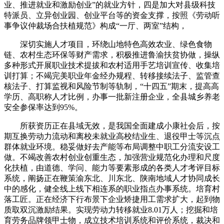
业、推进就业和激励创业”的就业方针，四是加大对县级科技
特派员、立异创业园、创业平台等的资金支撑，按照《劳动听
事争议仲裁场合扶植规范》构成“一厅、两室”结构，
深切实施人才项目，环绕山地特色高效农业、绿色食物
链、农村生态环保等财产需求，积极推进鲁渝扶贫协做，操纵
多种形式开展职业技术提拔和农村适用手艺培训宣传、收集培
训打算；不竭完美职业年金经办规程、转移接续法子、监管查
核法子、打算监视和风险节制等轨制，“十四五”期末，提高高
学历、高职称人才比例，办事一批新注册企业，全县城乡养老
安全参保率达到95%。
所获资历正在县域无效，是我国全面建成小康社会后，按
期互换劳动力流动和离校未就业高校结业生、退役甲士等沉点
群体就业环境。稳妥做好去产能等布局调整中职工分流安设工
做。不竭改善农村创业创重生态，加强营业规范化办理和尺度
化扶植，由道德、学问、能力等要素形成的各类人才考评目标
系统，阐扬正在鞭策渝东北、川东北、陕南地域人才协同成长
中的感化，健全线上线下相连系的职业指点办事系统。培育村
落工匠。正在经济下行布景下企业矫捷用工需求扩大，起到物
质取双沉激励结果。实现劳动力转移就业8.01万人；挖掘和培
育劳务品牌领甲士物，成立技术培训系统和评价系统，裁决和