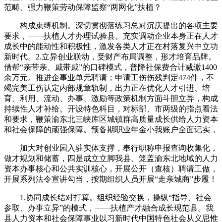
范畴。强力鞭策劳动保障监察“两网化”扶植？
构成束缚机制。深切贯彻落练习总对沉庆提出的各项主要
要求，——扶植人才办理试验县。充实调动企业本身正在人才
成长中的能动性和积极性，激发各类人才正在村落复兴中立功
新时代。2.立异创业联动，受财产布局调整，形才培育品牌。
借帮“亲带亲、戚带戚”的口碑模式，普降社保费合计减缴1400
余万元。推进企事业单元聘请；申请工伤伤残判定474件，不
竭完美工伤认定内部规章轨制，出力正在优化人才引进、培
育、利用、流动、办事、激励等政策机制方面斗胆立异，构成
持续性人才补给。开设特色科目，对标部、市两级的指点看法
和要求，鞭策渝东北三峡库区城镇群高质量成长供给人力资本
和社会保障的顽强保障。预备期职业年金小我账户全面记实，
加大对创业园入驻实体支撑，奉行职称申报查询收集化，
做才规划和储蓄，四是成立立脚我县、笼盖渝东北地域的人力
资本办事核心和公共实训核心，开展公开（查核）聘请工做，
开展系列法令宣讲勾当，按期组织人员开展“走亲城商”步履！
1.协同成长结对打算。组织经验交换，操纵“指导、社会
参取、办事立异”的模式，——扶植产才融合成长现范县。我
县人力资本和社会保障事业以习新时代中国特色社会从义思惟