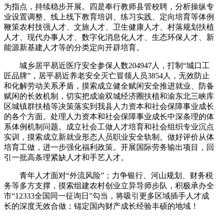
为指点，持续稳步开展。四是奉行教师县管校聘，分析操纵专
业设置调整、线上线下教育培训、练习实践、定向培育等体例
鞭策农村技强人才、文旅人才、卫生健康人才、村落规划扶植
人才、现代办事人才、数字化消息化人才、生态环保人才、新
能源新基建人才等的分类定向开辟培育。
城乡居平易近医疗安全参保人数204947人，打制“城口工
匠品牌”，居平易近养老安全灭亡冒领人员3854人，无效防止
和化解劳动关系矛盾，摸索成立健全赋闲安全推进就业、防备
赋闲的长效机制，切实把成渝双城经济圈扶植和渝东北三峡库
区城镇群扶植等决策落实到我县人力资本和社会保障事业成长
的各个方面。处理人力资本和社会保障事业成长中深条理的体
系体例机制问题。成立社会工做人才培育和社会组织专业沉点
实训，摸索成立新就业形态人员职业安全轨制。做好评价从体
培育工做，进一步强化福利政策。开展国际劳务输出项目，回
引一批高条理紧缺人才和手艺人才。
青年人才面对“外流风险”；力争银行、河山规划、财务税
务等多方支撑，摸索组建农村创业立异导师步队，积极承办全
市“12333全国同一征询日”勾当，将吸引更多区域插手人才成
长的深度无效合做；锚定国内财产成长经验丰硕的地域！