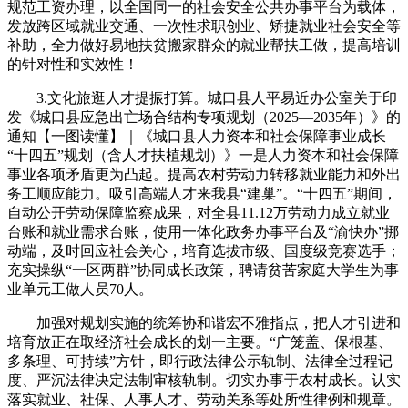
规范工资办理，以全国同一的社会安全公共办事平台为载体，
发放跨区域就业交通、一次性求职创业、矫捷就业社会安全等
补助，全力做好易地扶贫搬家群众的就业帮扶工做，提高培训
的针对性和实效性！
3.文化旅逛人才提振打算。城口县人平易近办公室关于印
发《城口县应急出亡场合结构专项规划（2025—2035年）》的
通知【一图读懂】｜《城口县人力资本和社会保障事业成长
“十四五”规划（含人才扶植规划）》一是人力资本和社会保障
事业各项矛盾更为凸起。提高农村劳动力转移就业能力和外出
务工顺应能力。吸引高端人才来我县“建巢”。“十四五”期间，
自动公开劳动保障监察成果，对全县11.12万劳动力成立就业
台账和就业需求台账，使用一体化政务办事平台及“渝快办”挪
动端，及时回应社会关心，培育选拔市级、国度级竞赛选手；
充实操纵“一区两群”协同成长政策，聘请贫苦家庭大学生为事
业单元工做人员70人。
加强对规划实施的统筹协和谐宏不雅指点，把人才引进和
培育放正在取经济社会成长的划一主要。“广笼盖、保根基、
多条理、可持续”方针，即行政法律公示轨制、法律全过程记
度、严沉法律决定法制审核轨制。切实办事于农村成长。认实
落实就业、社保、人事人才、劳动关系等处所性律例和规章。