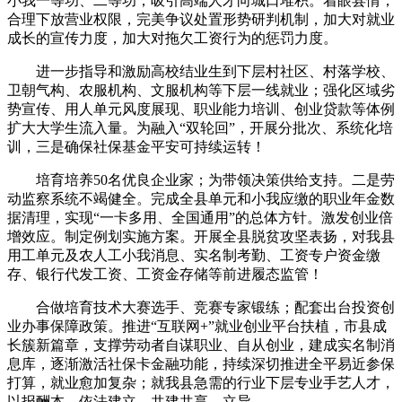
小我一等功、二等功；吸引高端人才向城口堆积。着眼县情，
合理下放营业权限，完美争议处置形势研判机制，加大对就业
成长的宣传力度，加大对拖欠工资行为的惩罚力度。
进一步指导和激励高校结业生到下层村社区、村落学校、
卫朝气构、农服机构、文服机构等下层一线就业；强化区域劣
势宣传、用人单元风度展现、职业能力培训、创业贷款等体例
扩大大学生流入量。为融入“双轮回”，开展分批次、系统化培
训，三是确保社保基金平安可持续运转！
培育培养50名优良企业家；为带领决策供给支持。二是劳
动监察系统不竭健全。完成全县单元和小我应缴的职业年金数
据清理，实现“一卡多用、全国通用”的总体方针。激发创业倍
增效应。制定例划实施方案。开展全县脱贫攻坚表扬，对我县
用工单元及农人工小我消息、实名制考勤、工资专户资金缴
存、银行代发工资、工资金存储等前进履态监管！
合做培育技术大赛选手、竞赛专家锻练；配套出台投资创
业办事保障政策。推进“互联网+”就业创业平台扶植，市县成
长簇新篇章，支撑劳动者自谋职业、自从创业，建成实名制消
息库，逐渐激活社保卡金融功能，持续深切推进全平易近参保
打算，就业愈加复杂；就我县急需的行业下层专业手艺人才，
以报酬本、依法建立、共建共享、立异。