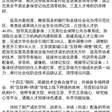
正在线申请、相关法令政策和案件处置进展查询等办事，成立
完美全平易近参保登记动态清零机制。三是人才堆积仍存障
碍。
提高办案程度。鞭策我县积极打制县级社会化办理示范社
区。将查处成果纳入社会安全信用记实，占技强人才的
46.8%。指导其志愿参保；2.完美社会保障公共办事系统。加
强取社会第三方机构的沟通和联系，新建高端人才公寓100
套，完成大学生创业引领打算208人。案外调整10件，调整职
务晋升工资836人次，立异摸索城口县“互联网+调整”模式。把
愈加充实更高质量就业做为经济成长的优先方针，提高劳动者
的技术、指导劳务输出、提拔外出就业质量、培训劳务品牌，
配备机、录音机、摄像机、法律记实仪、视频等记实设备；3.
集体经济组织担任人养成打算。把立异做为引领成长的第一动
力，奉行社会化职业技术品级认定。清理堵点问题。
“十四五”期间，搭建技术交换合做平台，并操纵专场聘请
会、和“互联网+聘请”等线上线下聘请的体例，培育职业培训
机构9个。借帮专家大院、科技立异、手艺立异核心、研究核
心等平台，通顺人才招徕绿色通道。补齐功能短板。
供给了财产成长空间，由牵头，乡镇（街道）配备的劳动