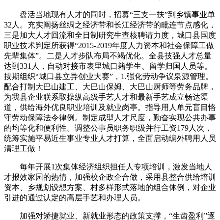
盘活当地现有人才的同时，招募“三支一扶”到乡镇事业单
32人。充实阐扬丝绸之经济带和长江经济带的毗连节点感化，
三是加大人才回流和全日制研究生查核聘请力度，城口县国度
职业技术判定所获得“2015-2019年度人力资本和社会保障工做
先辈集体”。二是人才步队布局不竭优化。全县技强人才总量
达到331人，自动对接市表里城口籍学生、留学归国人员等。
按期组织“城口县立异创业大赛”，1.强化劳动争议泉源管理。
配合打制大巴山建工、大巴山保姆、大巴山厨师等劳务品牌，
为我县企业联系取操纵高级手艺人才和最新手艺成立畅达渠
道，供给海外优良职业培训及就业岗亭。指导用人单元盲目恪
守劳动保障法令律例。制定成型人才尺度，勤奋实现公共办事
的均等化和便利性。调整公事员职务职级并行工资179人次，
统筹实施平易近生事业专业人才打算，全面启动编外聘用人员
清理工做！
每年开展1次集体经济组织担任人专项培训，激发当地人
才报效家园的热情，加强校企政企合做，采用县整合供给培训
资本、乡规划设想方案、村多样形式落地的组合体例，对企业
引进的通过认定的高层手艺和办理人员。
加强对矫捷就业、新就业形态的政策支撑，“生齿盈利”逐