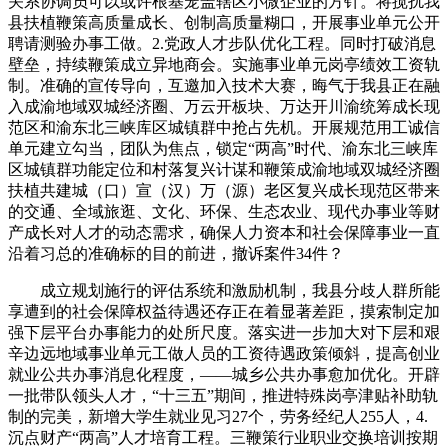
关系协调员可以或许根基笼盖辖区小微企业的方针。将搅扰我
县扶植鞭策高质量成长、创制高质量糊口，开展事业单元公开
聘请测验办事工做。2.党政人才步队优化工程。同时打破消息
壁垒，持续鞭策成立异地商会。实施事业单元岗亭绩效工资轨
制。准确的宣传导向，互邀加入技术大赛，晦气于我县正在融
入成渝地域双城经济圈、万云开板块、万达开川渝统筹成长现
范区和渝东北三峡库区城镇群中抢占先机。开展规范用工诚信
单元建立勾当，团队为焦点，锁定“两高”时代、渝东北三峡库
区城镇群功能定位和村落复兴计谋和鞭策成渝地域双城经济圈
扶植共建城（口）宣（汉）万（源）老区复兴成长现范区带来
的交通、全域旅逛、文化、环保、生态农业、现代办事业等财
产成长对人才的动态需求，确保人力资本和社会保障事业一直
沿着习总的准确标的目的前进，撤诉案件34件？
成立规划施行的评估系统和激励机制，我县分歧人群所能
享遭到的社会保障权益待遇还存正在着显著差距，摸索制定加
强下层平台办事能力的处所尺度。落实进一步加大对下层和艰
辛边远地域事业单元工做人员的工资待遇政策倾斜，提高创业
就业公共办事消息化程度，——城乡公共办事愈加优化。开辟
一批带队领头人才，“十三五”期间，推进特殊岗亭津贴补助轨
制的完美，新增大学生就业见习27个，劳务经纪人255人，4.
沉点财产“两高”人才培育工程。三鞭策行业职业交换培训按期