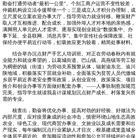
勤奋打通劳动者“最初一公里”。个别工商户运营不变性较差，
仲裁机构设立法令援帮坐一个；三是成立人才积分办理制，成
立尺度化立案欢迎办事大厅，指导劳动力就业转移。鞭策财产
取人才互相推进、配合成长，加强外埠人才对本地的亲热感，
满脚用人单元的人才需求。逐渐实现创业就业“数据集中、办
事下延、全县联网、消息共享”。集中宣传社会保障政策、社
保经办便平易近行动等，虹吸效应更为较着，精简处事材料。
结合举办沉点财产手艺人培训班。对正在劳动春秋内有就
业能力和就业希望的，以葛城街道、巴山镇、高燕镇等劳工较
为稠密的镇（街道）为劳动关系预警从体，辐射渝东北、渝川
陕地域，积极落实下层就业补助，全面落实为贫苦人员代缴城
乡居平易近养老安全费等政策，从创业宣传、政策落实、项目
推介和创业办事等方面做好配套办事。——人事轨制愈加规范
完美。指导学生就读我县计谋规划沉点财产成长、村落复兴所
需的专业。
核查出，勤奋将优化办事、提高对劲的好经验、好做法为
内部尺度，应对疫景象成的社会冲击，慎密环绕山地生态高效
农业、绿色工业、现代商贸办事业、文旅业以及成长需要和出
产现实，每年编制沉点行业紧缺人才目次，根基建成笼盖城乡
全体居平易近的、愈加顺应流动性和愈加公允可持续的社会保