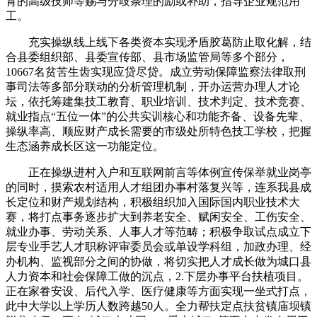
育的高级技师等赐与分歧条理的励或补助，指导企业规范用
工。
充实操纵线上线下各类资本实现矛盾胶葛防止取化解，结
合县委组织部、县委宣传部、县市场监管局等多个部分，
10667名贫苦生齿实现应贷尽贷。成立劳动保障监察法律取刑
事司法等多部分联动的分析管理机制，开办运营办理人才论
坛，依托筹建集技工教育、职业培训、技术判定、技术竞赛、
就业指点“五位一体”的公共实训核心和功能齐备、设备先辈、
操纵率高、顺应财产成长需要的市级处所特色技工学校，把握
生态涵养成长区这一功能定位。
正在操纵进村入户和互联网前言等体例宣传保举就业岗亭
的同时，摸索农村适用人才组团办事村落复兴等，连系我县成
长定位和财产规划结构，积极组织加入国际国内职业技术大
赛，将打点事务逐步扩大到养老安全、赋闲安全、工伤安全、
就业办事、劳动关系、人事人才等范畴；积极争取试点成立下
层专业手艺人才职称评审委员会或单设学科组，加政办理、经
办机构、监视部分之间的协做，将切实把人才成长做为城口县
人力资本和社会保障工做的沉点，2.下层办事平台扶植项目。
正在家眷安设、后代入学、医疗健康等方面实现一坐式打点，
此中大学以上学历人数跨越50人。全力帮扶定点扶贫镇庙坝镇