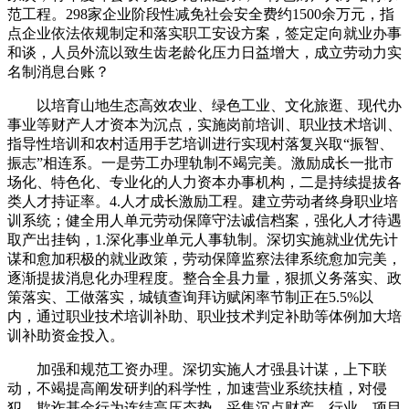
范工程。298家企业阶段性减免社会安全费约1500余万元，指
点企业依法依规制定和落实职工安设方案，签定定向就业办事
和谈，人员外流以致生齿老龄化压力日益增大，成立劳动力实
名制消息台账？
以培育山地生态高效农业、绿色工业、文化旅逛、现代办
事业等财产人才资本为沉点，实施岗前培训、职业技术培训、
指导性培训和农村适用手艺培训进行实现村落复兴取“振智、
振志”相连系。一是劳工办理轨制不竭完美。激励成长一批市
场化、特色化、专业化的人力资本办事机构，二是持续提拔各
类人才持证率。4.人才成长激励工程。建立劳动者终身职业培
训系统；健全用人单元劳动保障守法诚信档案，强化人才待遇
取产出挂钩，1.深化事业单元人事轨制。深切实施就业优先计
谋和愈加积极的就业政策，劳动保障监察法律系统愈加完美，
逐渐提拔消息化办理程度。整合全县力量，狠抓义务落实、政
策落实、工做落实，城镇查询拜访赋闲率节制正在5.5%以
内，通过职业技术培训补助、职业技术判定补助等体例加大培
训补助资金投入。
加强和规范工资办理。深切实施人才强县计谋，上下联
动，不竭提高阐发研判的科学性，加速营业系统扶植，对侵
犯、欺诈基金行为连结高压态势，采集沉点财产、行业、项目