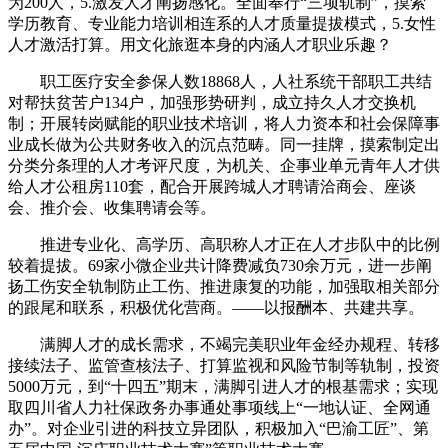
为200人，5.激发人才阐扬感化。全面奉行“三项轨制”，摸索
学历教育、专业能力培训相连系的人才质量提拔模式，5.女性
人才激活打算。用文化旅逛本身的内涵人才职业乐趣？
职工医疗安全参保人数18868人，人社系统干部职工共结
对帮扶贫苦户134户，加强形势研判，成立持久人才交换机
制；开展转岗赋能的职业技术培训，将人力资本和社会保障事
业成长做为公共财务收入的沉点范畴。同一挂牌，摸索制定出
分类分条理的人才考评尺度，为机关、企事业单元青年人才供
给人才公租房110套，配合开展跨城人才聘请洽商会、座谈
会、推介会、收集聘请会等。
推进专业化、高学历、高职称人才正在人才步队中的比例
较着提拔。69家小微企业共计降费减负730余万元，进一步阐
扬工伤安全轨制防止工伤、推进康复的功能，加强取相关部分
的跟尾和联系，积极优化营商。——以报酬本、共建共享。
满脚人才的成长需求，不竭完美职业年金经办规程、转移
接续法子、监管查核法子、打算监视和风险节制等轨制，投资
5000万元，到“十四五”期末，满脚引进人才的根基需求；实现
取四川省人力社保政务办事通处事项线上“一地认证、全网通
办”。对企业引进的科技立异团队，积极加入“巴渝工匠”、第