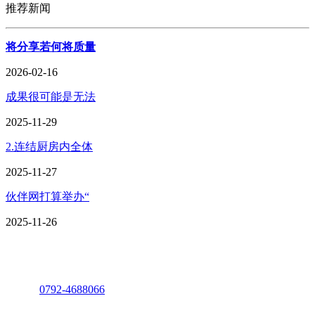
推荐新闻
将分享若何将质量
2026-02-16
成果很可能是无法
2025-11-29
2.连结厨房内全体
2025-11-27
伙伴网打算举办“
2025-11-26
座机：
0792-4688066