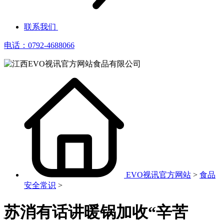
联系我们
电话：0792-4688066
EVO视讯官方网站
>
食品
安全常识
>
苏消有话讲暖锅加收“辛苦