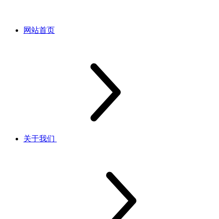
网站首页
关于我们