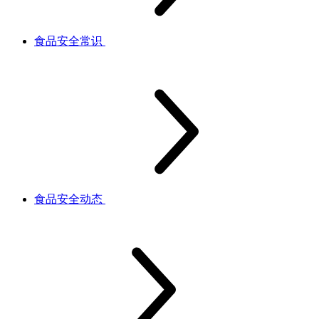
食品安全常识
食品安全动态