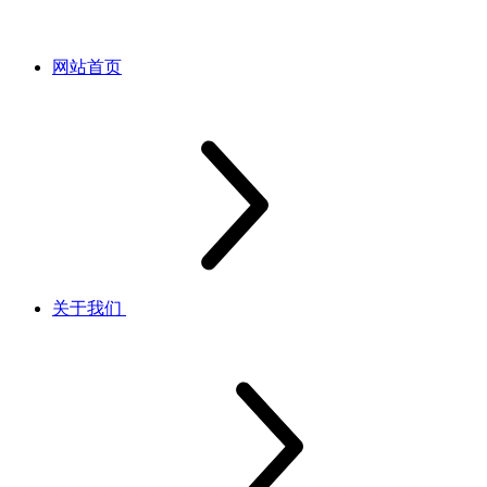
网站首页
关于我们