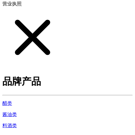
营业执照
品牌产品
醋类
酱油类
料酒类