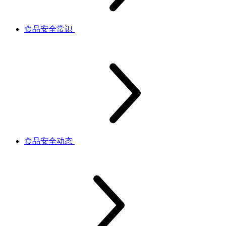
食品安全常识
食品安全动态