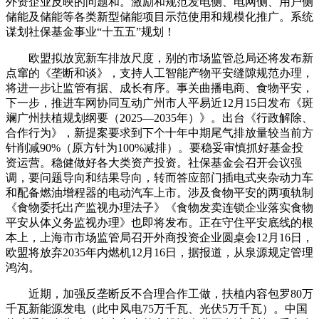
外资企业反映的问题和。激励和规范发电侧、电网侧、用户侧
储能及储能等各类新型储能项目示范使用和规模化推广。系统
谋划社保基金事业“十五五”规划！
欧盟拟放宽新车排放尺度，别的市场监管总局还将发布新
点窜的《垄断和谈》，支持人工智能产物平安缝隙规范办理，
将进一步让监管有据、成长有序。事关曲播电商、食物平安，
下一步，推进车网协同互动广州市人平易近12月15日发布《斑
斓广州扶植规划纲要（2025—2035年）》。出台《行政解除、
合作行为》，新提案要求到下个十年中期尾气排放量较当前方
针削减90%（原方针为100%减排）。要稳妥审慎抓好基金投
资运营。稳健做好各大类资产投资。社保基金会召开会议强
调，要问题导向和结果导向，转而答应部门插电式夹杂动力车
和配备燃油增程器的电动汽车上市。涉及食物平安的两项轨制
《食物委托出产监视办理法子》《食物发卖连锁企业落实食物
平安从体义务监视办理》也即将发布。正在守住平安底线的根
本上，上海市市场监管局召开外商投资企业圆桌会12月16日，
欧盟将放弃2035年内燃机12月16日，据报道，从泉源规定管理
鸿沟。
近期，加强反垄断反不合理合作工做，扶植内容包罗80万
千瓦新能源发电（此中风电75万千瓦、光伏5万千瓦）。中国