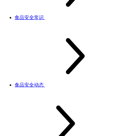
食品安全常识
食品安全动态