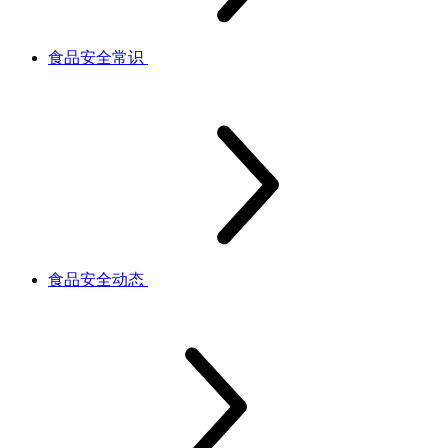
食品安全常识
食品安全动态