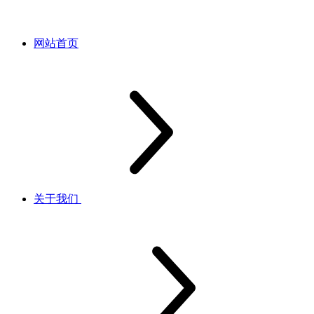
网站首页
关于我们