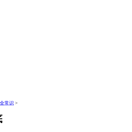
全常识
>
底