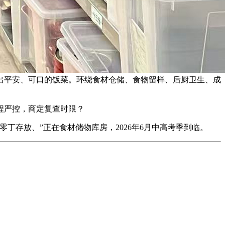
出平安、可口的饭菜。环绕食材仓储、食物留样、后厨卫生、成
程严控，商定复查时限？
存放、”正在食材储物库房，2026年6月中高考季到临。